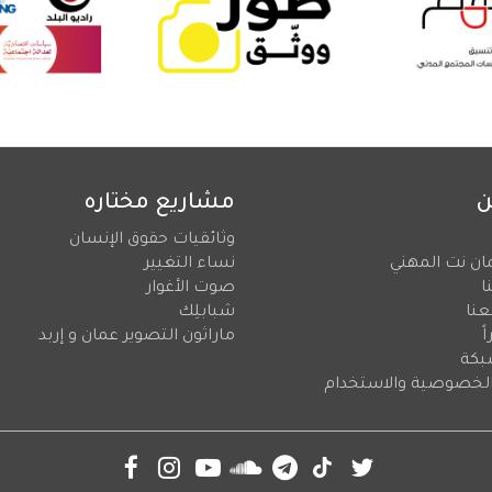
ن
مشاريع مختاره
وثائقيات حقوق الإنسان
ان نت المهني
نساء التغيير
ا
صوت الأغوار
عنا
شبابلِك
ً
ماراثون التصوير عمان و إربد
بكة
لخصوصية والاستخدام