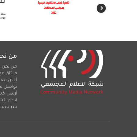
من نح
من نحن
ميثاق عم
أعلن معن
تواصل م
أرسل خبرا
ادعم الش
سياسة ا