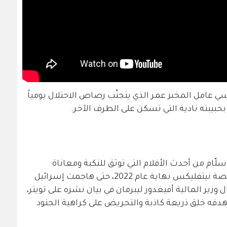
 عامل المخبز عمر الذي يتجنّب رصاص الاحتلال يومياً
حبيبته نادية التي تسكن على الطرف الآخر.
 سلّام من أحدث الأفلام التي توثق للنكبة ومعاناة
الفلسطينيين. ومنذ عرض الفيلم على منصة نيتفليكس نهاية عام 2022، حتى هاجمت إسرائيل
وزير المالية أفيغدور ليبرمان في بيان نشره على تويتر،
 هدفه خلق ذريعة كاذبة والتحريض على كراهية الجنود