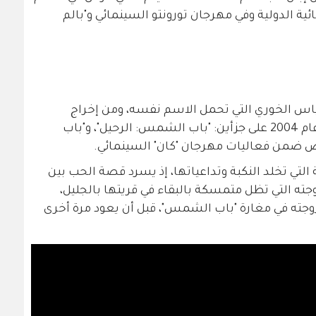
ة الدولية وفي مهرجان تورونتو السينمائي و"بالم
 الياس الخوري التي تحمل الاسم نفسه، ومن إخراج
المصري يسري نصر الله. عُرض الفيلم عام 2004 على جزأين: "باب الشمس: الرحيل"، و"باب
ضمن فعاليات مهرجان "كان" السينمائي.
 التي تخلد النكبة وتداعياتها، إذ يسرد قصة الحب بين
ته التي تظل متمسكة بالبقاء في قريتها بالجليل،
زوجته في مغارة "باب الشمس"، قبل أن يعود مرة أخرى