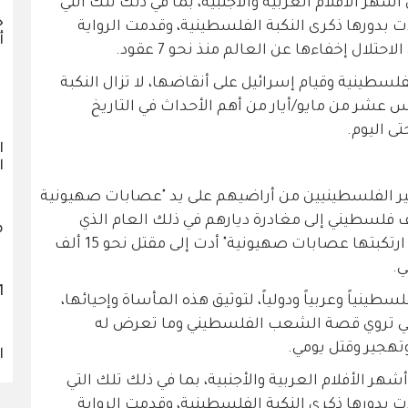
ر الأفلام العربية والأجنبية، بما في ذلك تلك التي
خ
 بدورها ذكرى النكبة الفلسطينية، وقدمت الرواية
أ
تلال إخفاءها عن العالم منذ نحو 7 عقود.
ماً على النكبة الفلسطينية وقيام إسرائيل على أنقاضها، لا تزال النكبة
مس عشر من مايو/أيار من أهم الأحداث في التاريخ
ى اليوم.
ا
ا
ير الفلسطينيين من أراضيهم على يد "عصابات صهيونية
" عام 1948، إذ اضطر نحو 800 ألف فلسطيني إلى مغادرة ديارهم في ذلك العام الذي
م
شهد تأسيس إسرائيل، هرباً من "مذابح ارتكبتها عصابات صهيونية" أدت إلى مقتل نحو 15 ألف
.
1121 
لسطينياً وعربياً ودولياً، لتوثيق هذه المأساة وإحيائها،
 التي تروي قصة الشعب الفلسطيني وما تعرض له
هجير وقتل يومي.
ا
ر الأفلام العربية والأجنبية، بما في ذلك تلك التي
 بدورها ذكرى النكبة الفلسطينية، وقدمت الرواية