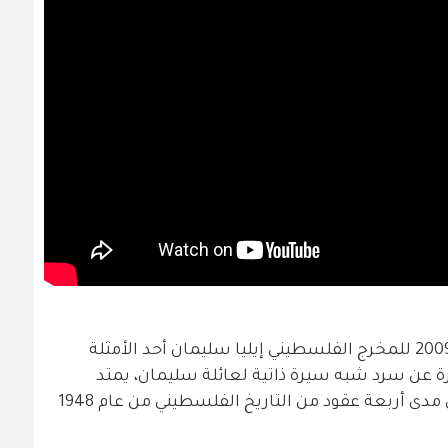
يعتبر فيلم "الزمن الباقي" الذي صدر عام 2009 للمخرج الفلسطيني إيليا سليمان أحد الأمثلة
بارة عن سرد شبه سيرة ذاتية لعائلة سليمان، يمتد
سيناريو المكتوب باختصار ومباشرة على مدى أربعة عقود من التاريخ الفلسطيني من عام 1948