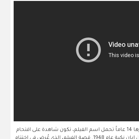
والفيلم يحكي قصة فتاة فلسطينية عمرها 14 عاماً تحمل اسم الفيلم، تكون شاهدة على اقتحام
القوات الإسرائيلية قريتها وإعدام مدنيين إبان نكبة عام 1948. قصة الفيلم، الذي عُرض في اختتام