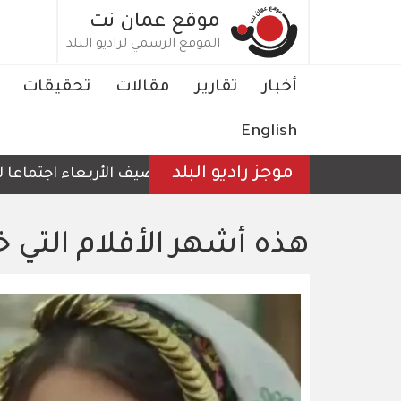
تجاوز
موقع عمان نت
إلى
الموقع الرسمي لراديو البلد
المحتوى
الرئيسي
Main
أخبار
تقارير
مقالات
تحقيقات
navigation
English
موجز راديو البلد
الأردن يستضيف الأربعاء اجتماعا لوزراء خا
هذه أشهر الأفلام التي خ