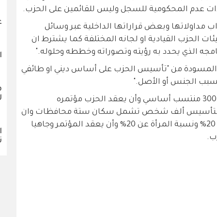
 عدم المحكومية للسجل وليس للقائمين على الحزب.
ع
ب مداولاتها وبعض قراراتها الداخلية عبر وسائل
ات الحزب القيادية او لجانه المختلفة كما يشترط ان
امجه الذي يحدد به رؤيته وتصوراته وخططه وحلوله."
ا
المسودة من "تأسيس الحزب على أساس ديني او طائفي
بسبب الجنس أو الأصل."
ف
ل
,تشترط المسودة أن يتشكل الحزب من 300 منتسب أساسي وأن يعقد الحزب مؤتمره
د التأسيس ألف شخص تشمل سكان ستة محافظات وان
لا تقل نسبة الشباب (ما بين 18-35) عن 20% ونسبة المرأة عن 20% وأن يعقد المؤتمر وجاهيا
ا
ن