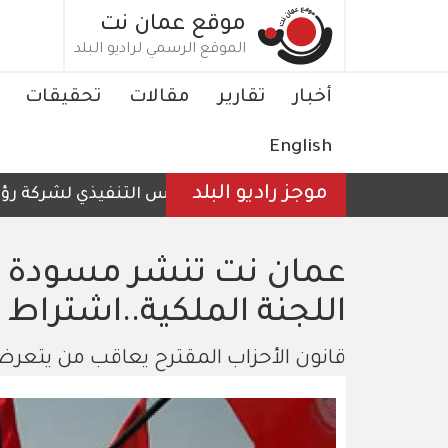
تجاوز
موقع عمان نت
إلى
الموقع الرسمي لراديو البلد
المحتوى
الرئيسي
Main
أخبار
تقارير
مقالات
تحقيقات
navigation
English
موجز راديو البلد
الرئيس التنفيذي لشركة رؤية عمّ
عمان نت تنشر مسودة قا
اللجنة الملكية..اشتراط 1000 شخص عند التأسيس
قانون الأحزاب المقترح يعاقب من يتعرض