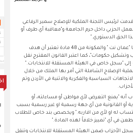
الرابط المختصر
قدمت لرئيس اللجنة الملكية للإصلاح سمير الرفاعي
عمل الحزبي داخل حرم الجامعة و"معاقبة أي طرف أو
 الحق الدستوري."
مسودة قانون الأحزاب التي حصلت عليها "عمان نت " والمكونة من 48 مادة تعتبر أن هدف
وتشكيل حكومات"، كما اعتبر القانون المقترح نقل
lad
إلى "سجل خاص في الهيئة المستقلة للانتخابات."
ملية الإصلاح الشاملة التي أمر بها الملك من خلال
اتجاهات السياسية والفكرية والاثنية في الأردن وتم
اخ
أحزاب.
ب أنه "يمنع التعرض لأي مواطن أو مساءلته، أو
أو القانونية من أي جهة رسمية او غير رسمية بسبب
ا
انتساب له او لأي من اقاربه." ويخصص بند خاص للطلاب
ن في أي "تمييز خلافاً لهذه المادة."
م
سجل الأحزاب ضمن الهيئة المستقلة للانتخابات وتنقل