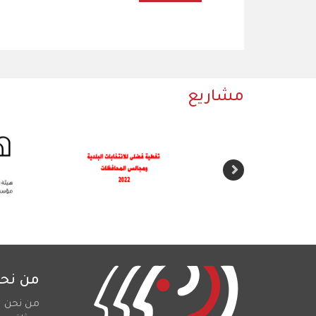
مشاريع
من نح
من نحن