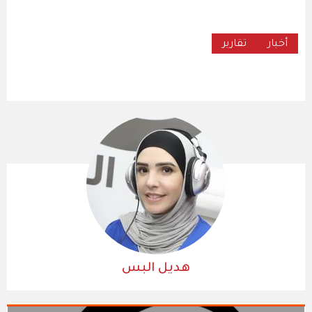
أخبار
تقارير
هديل البس