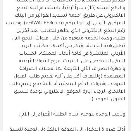
تقديم طلب الالتحاق في الجامعات الأردنية الرسمية
والبالغ قيمته (15) ديناراً أردنياً، باستخدام آلية الدفع
الالكتروني عن طريق "خدمة تسديد الفواتير من البنك
المركزي الأردني" إي-فواتيركم (eFAWATEERcom)، وحسب
رقم الدفع الإلكتروني الذي يظهر للطالب بعد تخزين
طلبه، وهذه الخدمة متوفرة من خلال قنوات الدفع التي
تطبق هذه الخدمة، ونذكر من أهمها: مكاتب البريد
الأردني المنتشرة في كافة أنحاء المملكة، الحساب
البنكي الشخصي على الانترنت، فروع البنوك الأردنية
وأجهزة الصراف الآلي التابعة لها، محلات الصرافة
المعتمدة (وللتعرف أكثر على آلية تقديم طلب القبول
الموحد ، وقنوات الدفع المعتمدة، وآلية دفع رسم طلب
الالتحاق الرجاء زيارة الموقع الإلكتروني لوحدة تنسيق
القبول الموحد ).
وترغب الوحدة بتوجيه انتباه الطلبة الأعزاء إلى الآتي:
أولاً: ضرورة الدخول إلى الموقع الإلكتروني لوحدة تنسيق