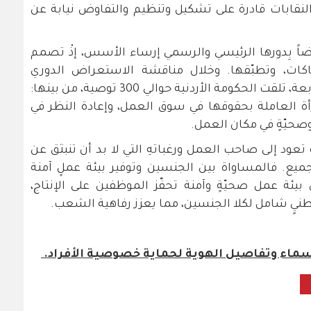
لنقابات قادرة على تشكيل وتنظيم والتفاوض نيابة عن
ضاً بِدورها الرئيسي والرسمي إرساء الأسس، إذْ تصمم
اكات، وتطبّقها. وخلال مناقشة الاستعراض الدوري
الشامل لحقوق الإنسان في نسخته الرابعة، تلقت الحكومة الأردنية حوالي 300 توصية، من بينها:
رأة العاملة بحقوقها في سوق العمل، وإعادة النظر في
وصحيّةٍ في مكان العمل.
 تعود إلى صاحب العمل ورغباتهِ التي لا بد أن تنبثق عن
ميع. فالمساواة بين الجنسين وتوفير بيئة عملٍ آمنة
 بيئة عمل صحيّةٍ وآمنة تحفّز الموظفين على الإنتاج،
وطنيٍ شامل لكلا الجنسين، مما يعزز رفاهية الشعب.
أسماء وتفاصيل الهوية لحماية خصوصية الأفراد.