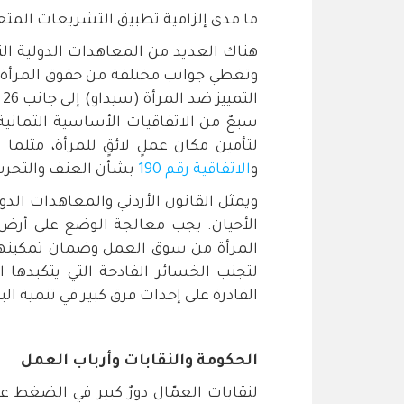
ما مدى إلزامية تطبيق التشريعات المت
هناك العديد من المعاهدات الدولية التي
وتغطي جوانب مختلفة من حقوق المرأة ف
ا
سبعٌ من الاتفاقيات الأساسية الثمانية
لتأمين مكان عملٍ لائقٍ للمرأة، مثلما
و
الاتفاقية رقم 190
بشأن العنف والتحرش،
ويمثل القانون الأردني والمعاهدات الدولية
الأحيان. يجب معالجة الوضع على أرض 
المرأة من سوق العمل وضمان تمكينها اق
لتجنب الخسائر الفادحة التي يتكبدها ا
القادرة على إحداث فرق كبير في تنمية البل
الحكومة والنقابات وأرباب العمل
لنقابات العمّال دورٌ كبير في الضغط ع