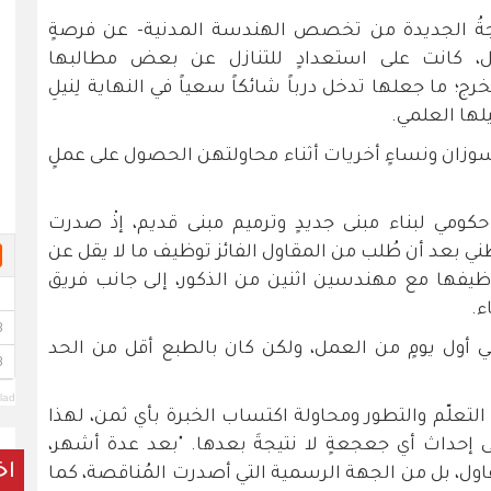
جةُ الجديدة من تخصص الهندسة المدنية- عن فرصةٍ
عمل، كانت على استعدادٍ للتنازل عن بعض مطالبها
ج؛ ما جعلها تدخل درباً شائكاً سعياً في النهاية لِنيلِ
لها العلمي.
سوزان ونساءٍ أخريات أثناء محاولتهن الحصول على عملٍ
مي لبناء مبنى جديدٍ وترميم مبنى قديم، إذْ صدرت
 بعد أن طُلب من المقاول الفائز توظيف ما لا يقل عن
توظيفها مع مهندسين اثنين من الذكور، إلى جانب فريق
ء.
في أول يومٍ من العمل، ولكن كان بالطبع أقل من الحد
lad
لتعلّم والتطور ومحاولة اكتساب الخبرة بأي ثمن، لهذا
ى إحداث أي جعجعةٍ لا نتيجةَ بعدها. "بعد عدة أشهر،
اخ
لمقاول، بل من الجهة الرسمية التي أصدرت المُناقصة، كما