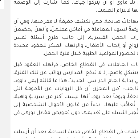
لا مأوى أو أن يُتركوا جياعاً. كما أشارت إلى الوصمة
ها لالتزام الصمت.
شهاداتُ صادمة، فهي تكشف حقيقةً لا مفر منها، وهي أن
رضةٌ لسوء المعاملة في أماكن عملهنّ، وأنهنّ يخضعنَ
بارات الحمل القسرية، إلى جانب طرح أسئلة تمس
واج أو إنجاب الأطفال، والإنهاء المبكر للعقود محددة
ة لحضور المواعيد الطبية خلال فترة الحمل.
لمات العاملات في القطاع الخاص، فإنهاء العقود قبل
كلٍ واضح، إذ لا تدفع المدارس رواتب عن تلك الفترة،
اية العام الدراسي الجديد"، هذا ما قالته إيمي داوود،
تابعت: "من المحزن أن كل الروايات عن الأمومة التي
ً، ويوماً بعد يوم، أنها ليست أكثر من سرديةٍ واهية،
نُعاقَب عليها، بدءاً من قانون الأحوال الشخصية إلى
تُجبر النساء على تقديمها دون تعويض مقابل دورهن في
لمات في القطاع الخاص حديث الساعة، بعد أن أرسلت