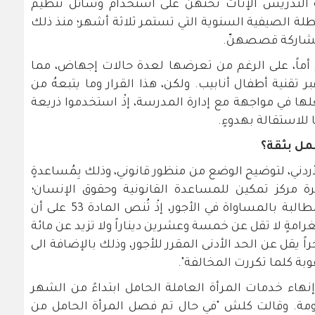
 التدريس الإناث تحثهنّ على استخدام وسائل تنظيم
طلة الصيفية السنوية التي تستمر ثلاثة أشهر؛ منذ ذلك
مشاركة قصصهنّ.
ح أماً، على الرغم من تعرضها لعدة حالات إجهاض، مما
 تقنية أطفال أنابيب. ولكن، هذا القرار وما يتبعهُ من
علها في مواجهة مع إدارة المدرسة، إذْ استخدموا ذريعة
للاستقالة بهدوءٍ.
عمل بثقة؟
أردني، لتوضيح الوضع من منظور قانوني، وذلك بِمُساعدةٍ
يرة مركز تمكين للمساعدة القانونية وحقوق الإنسان؛
ويتناول القانون مسائل شائكة مثل المطالبة بالمساواة في الأجور، إذْ تُنص المادة 53 على أن
امةٍ لا تقل عن خمسة وعشرين ديناراً ولا تزيد عن مائة
راً يقل عن الحد الأدنى المقرر للأجور، وذلك بالإضافة الى
بة كلما تكررت المخالفة".
أ/1 صاحب العمل إنهاء خدمات المرأة العاملة الحامل ابتداءً من الشهر
ومة. وقالت كلش "في حال تم فصل المرأة الحامل من