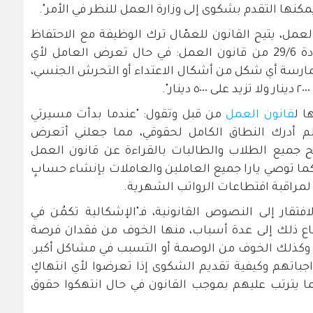
كنها التقدم بشكوى إلى وزارة العمل للنظر في الأمر".
مل، يتيح القانون للعمّال ترك الوظيفة مع الاحتفاظ
بكامل حقوقهم العمالية. وحسب المادة 29/6 من قانون العمل: في حال تعرض العامل لأي
مارسة أي شكل من أشكال الاعتداء أو التحرش الجنسي،
ا ل
قانون العمل
من قبل وتقول: "عندما بدأت مسيرتي
لم أدرك النطاق الكامل لحقوقي، مما جعلني أتعرض
 جميع الطلاب والطالبات بالقراءة عن قانون العمل
كما توصي يارا جميع العاملين والعاملات بإنشاء حسابٍ
مراقبة اقتطاعات الرواتب الشهرية.
تقار إلى النصوص القانونية، فـ"الإشكالية تكمُن في
اع ذلك إلى عدة أسباب، منها الخوف من فقدان فرصة
 وكذلك الخوف من الوصمة أو التسبب في مشاكل أكبر.
جباتهم وكيفية تقديم الشكوى إذا تعرضوا لأي انتهاكٍ
ا يترتب عليهم بموجب القانون في حال انتهكوا حقوق