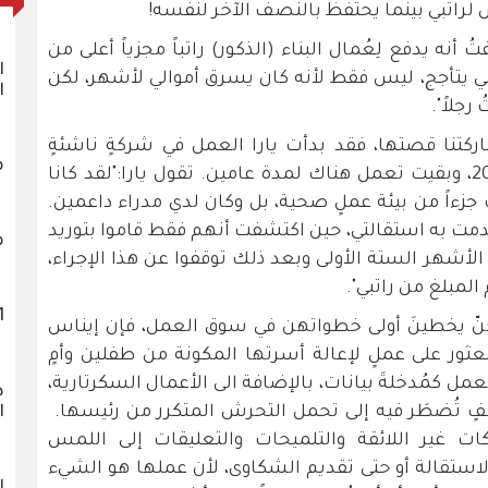
راتبي بينما يحتفظ بالنصف الآخر لنفسه!
نه يدفع لِعُمال البناء (الذكور) راتباً مجزياً أعلى من
ا
بي يتأجج، ليس فقط لأنه كان يسرق أموالي لأشهر، لكن
ا
رجلاً".
ركتنا قصتها، فقد بدأت يارا العمل في شركةٍ ناشئةٍ
م
صغيرة مباشرة بعد التخرج في عام 2021، وبقيت تعمل هناك لمدة عامين. تقول يارا:"لقد كانا
 جزءاً من بيئة عملٍ صحية، بل وكان لدي مدراء داعمين.
قدمت به استقالتي، حين اكتشفت أنهم فقط قاموا بتوريد
م
أشهر الستة الأولى وبعد ذلك توقفوا عن هذا الإجراء،
لمبلغ من راتبي".
1121 
كُنّ يخطينَ أولى خطواتهن في سوق العمل، فإن إيناس
عثور على عملٍ لإعالة أسرتها المكونة من طفلين وأمٍ
مل كمُدخلةَ بيانات، بالإضافة الى الأعمال السكرتارية،
د
 تُضطَر فيه إلى تحمل التحرش المتكرر من رئيسها.
ا
ات غير اللائقة والتلميحات والتعليقات إلى اللمس
استقالة أو حتى تقديم الشكاوى، لأن عملها هو الشيء
ا