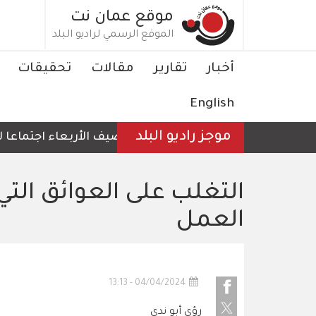
تجاوز
موقع عمان نت
إلى
الموقع الرسمي لراديو البلد
المحتوى
الرئيسي
Main
أخبار
تقارير
مقالات
تحقيقات
navigation
English
موجز راديو البلد
الأردن يستضيف الأربعاء اجتماعا لوزراء خ
التغلب على العوائق الت
العمل
04/04/2024 - 13:13
رؤى أبو ندى