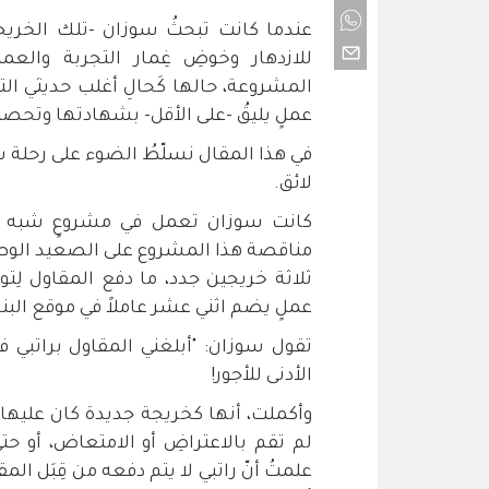
عندما كانت تبحثُ سوزان -تلك الخري
للازدهار وخوضِ غِمار التجربة وال
المشروعة، حالها كَحالِ أغلب حديثي التخر
عملٍ يليقُ -على الأقل- بشهادتها وتحصي
في هذا المقال نسلّطُ الضوء على رحلة 
لائق.
كانت سوزان تعمل في مشروعٍ شبه حكو
مناقصة هذا المشروع على الصعيد الوطني
ثلاثة خريجين جدد، ما دفع المقاول لِ
عملٍ يضم اثني عشر عاملاً في موقع البنا
تقول سوزان: "أبلغني المقاول براتبي 
الأدنى للأجور!
وأكملت، أنها كخريجة جديدة كان عليها ا
لم تقم بالاعتراضِ أو الامتعاض، أو حت
علمتُ أنّ راتبي لا يتم دفعه من قِبَل ا