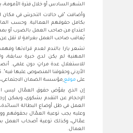
الشهر السادس أو خلال فترة الأمومة، يم
وأضافت "في حالات التحرش في مكان الع
اعتداءٍ من صاحب العمل بالضرب أو بم
يُعاقب صاحب العمل بغرامةٍ لا تقل عن ٢٠٠٠ دينار ولا تزيد على ٥٠٠٠ دينار".
تشعر يارا بالندم لعدم قراءتها وفهمه
المهنية لم يكن لدي خبرة سابقة، و
للاستغلال عدة مراتٍ دون علمي. أنصح
الأردني وحقوقنا المنصوص عليها فيه". 
على
موقع
مؤسسة الضمان الاجتماعي، ل
إن الذي يقوّض حقوق العمّال ليس الاف
الإحجام عن التقدم بشكوى، ويمكن إرج
العمل في ظل أوضاع البطالة السائدة،
وعليه يجب توعية العمّال بحقوقهم ووا
عمّالي، وكذلك توعية أصحاب العمل بم
العمال.