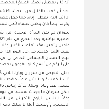
أنه كان يعطيني نصف المبلغ المخصص ل
بعد أن قمت بالقليل من البحث، اكتشفتُ أ
الراتب الذي يعطِني إياه، مما جعل غض
لِكونه أيضاً كان يظنني حمقاء لأنني لستُ 
سوزان لم تكن المرأة الوحيدة التي شا
عامين رائعين، فقد تعلمت الكثير، وكنتُ
بقيت الأمور كذلك، حتى جاء اليوم الذي 
مبلغ الضمان الاجتماعي الخاص بي في ال
على الرغم من أنهم كانوا يقومون بخصم ا
وعلى النقيض من سوزان ويارا، اللاتي 
ذات الخمسة والثلاثين عاماً، كافحت لل
مسنة، بعد وفاة زوجها. بدأت إيناس بالع
ولكن سرعان ما وجدت نفسها في موقفٍ
وفقاً لإيناس، تراوح التحرش من النك
الجسدي. وأوضحت أنها لا تملك ترف ال