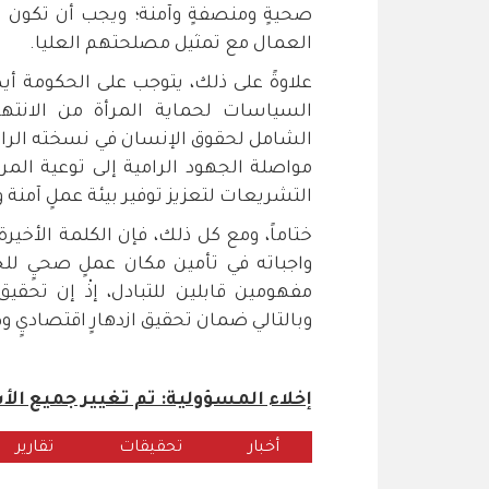
صحيةٍ ومنصفةٍ وآمنة؛ ويجب أن تكون ا
العمال مع تمثيل مصلحتهم العليا.
علاوةً على ذلك، يتوجب على الحكومة أي
السياسات لحماية المرأة من الانته
مواصلة الجهود الرامية إلى توعية الم
التشريعات لتعزيز توفير بيئة عملٍ آمنة 
ختاماً، ومع كل ذلك، فإن الكلمة الأخيرة
واجباته في تأمين مكان عملٍ صحيٍ للج
مفهومين قابلين للتبادل، إذْ إن تحقيق
وبالتالي ضمان تحقيق ازدهارٍ اقتصاديٍ 
إخلاء المسؤولية: تم تغيير جميع ال
أخبار
تحقيقات
تقارير