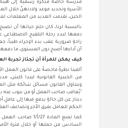
مدرسةٌ خاصة مذكرةً رسميةً إلى هيئة
الأسرة وتحديد موعد ولادتهنّ خلال الع
الحين، تقدمت العديد من المعلمات ل
بالنسبة لرنا، كان حلم حياتها أن تصب
دفعها لبدء رحلة التلقيح الاصطناعي عبر
راحةٍ ضرورية عقب بدء الإجراء طبياً، ج
أن أداءها أصبح دون المستوى، ما دفعها 
كيف يمكن للمرأة أن تجتاز تجربة ال
ألقينا نظرةً فاحصةً على قانون العمل ال
من الخبيرة القانونية ليندا كلش، مد
"يُعاقب صاحب العمل أو من ينوب عنه بغر
دينار عن كل حالةٍ يدفع فيها إلى عاملٍ أج
الحكم للعامل بفرق الأجر وتضاعف العقو
كما تمنع المادة 27/
السادس من حملها أو خلال فترة الأم