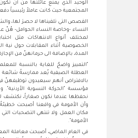
الوحيد الذي يمنع عائلتها من أن تكون ب
المجتمعية حيث كانت عاملاً رئيسياً دفع
القصص التي تلقيناها لا حصرَ لها، وال
النساء -وخاصة النساء الحوامل- هُنّ ع
لمختلف أنواع الانتهاكات مثل اخت
الخصوصية أثناء المقابلات حول نية الز
المدة، بالإضافة الى حرمانهنّ من الإجاز
"التمييز واضحٌ للغاية بالنسبة للمع
العطلة الصيفية يُعد ممارسةً شائعة بش
بالافتراض أنهم سيعيدون توظيفهنّ في بد
مؤسسة "الحركة النسوية الأردنية". و
نحفظها عندما نكون صغاراً، نكتشف لاحقا
وأن الأمومة في واقعنا أصبحت خطيئةً 
مكان العمل. ولا تنتهي التضحيات التي 
الأمومة".
في العام الماضي، أصبحت معاملة المع