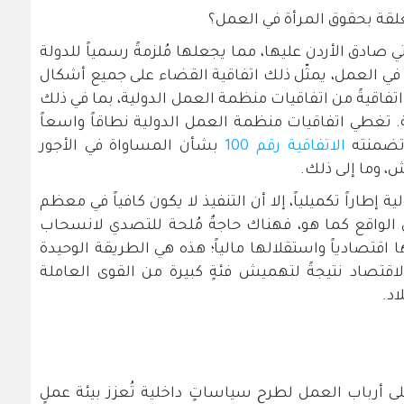
علقة بحقوق المرأة في العمل؟
 صادق الأردن عليها، مما يجعلها مُلزمةً رسمياً للدولة
ي العمل، يمثّل ذلك اتفاقية القضاء على جميع أشكال
لتمييز ضد المرأة (سيداو) إلى جانب 26 اتفاقيةً من اتفاقيات منظمة العمل الدولية، بما في ذلك
. تغطي اتفاقيات منظمة العمل الدولية نطاقاً واسعاً
 تضمنته
الاتفاقية رقم 100
بشأن المساواة في الأجور
 وما إلى ذلك.
 إطاراً تكميلياً، إلا أن التنفيذ لا يكون كافياً في معظم
الواقع كما هو، فهناك حاجةٌ مُلحة للتصدي لانسحاب
تصادياً واستقلالها مالياً؛ هذه هي الطريقة الوحيدة
لاقتصاد نتيجةً لتهميش فئةٍ كبيرة من القوى العاملة
اد.
لى أرباب العمل لطرح سياساتٍ داخلية تُعزز بيئة عملٍ