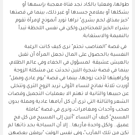
طولها، وفعليا بالكاد نجد فتاة معجبة بإسمها أو
بشكلها أو بملامح جسدها أو غير ذلك، بينما في قصتها
"خبز بمذاق لحم بشري" نراها تورد أنموذج لإمرأة تقوم
بشراء الخبز للمحتاجين ولكن في نفس اللحظة تبدأ
بالنميمة والاستغابة.
في قصة "المناصب تحتم" نرى كيف كانت الرغبة
النفسية بالحصول على المال تجعل المرأة أن تقبل
بالعيش عشيقة لمسؤول في الخفاء وفي عالم الظلام،
بينما في قصة شجرة التين تحدثت عن مشكلة الزوجة
وكراهيتها لأخت زوجها، بينما في قصة "يوم عادي وممل"
أوردت ثلاثة نماذج لنساء الأولى تريد الزوج الثري وتتخلى
عن حبيبها والثانية لا تهتم الا بعمليات التجميل وقصات
الشعر والثالثة التي ترى أن كل أيامها عادية ومملة بدون
صخب وأحداث ومغامرات، ونرى في قصة "عاملة
المسبح" كيف أن النساء "أتين إلى المسبح من كل فج
عميق.. ولكل واحدة مأربها.. إلا أن السباحة بحد ذاتها لم
تكن من تلك المآرب"، وفي نفس الوقت "يرمقن بعضهن