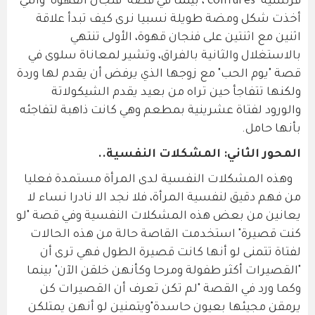
فرنسية coiffures"، بينما في قصة" فنجان القهوة" والتي
أخذت شكل ومضة طويلة نسبيا نرى كيف تبدأ علاقة
اثنين مع اثنتين على فنجان قهوة، الأولى تنتهي
بالاستغلال والثانية بالفراق، وتشير لمعاناة سلوى في
قصة "يوم الحب" مع زوجها الذي يرفض أن يقدم لها وردة
ولكنها تتفاجأ حين تراه من بعيد يقدم الشيكولاتة
والورود لفتاة عشرينية بمطعم وهي كانت ذاهبة لتفاجئه
بأنها حامل.
المحور الثاني: المشكلات النفسية..
وهذه المشكلات النفسية لدى المرأة مستمدة فعليا
من فهم دقيق لنفسية المرأة، فلا نجد الا نادرا نساء لا
يعانين من بعض هذه المشكلات النفسية وفي قصة "لو
كنت قصيرة" استخدمت القاصة حالة من هذه الحالات
لفتاة تتمنى لو أنها كانت قصيرة الطول فهي ترى أن
"القصيرات أكثر طفولة ومرحا وكأنهن خلقن الآن" بينما
وكما ورد في القصة "لم تكن تعرف أن القصيرات كن
يرمقن مجيئها بعيون حاسدة"ويتمنين لو أنهن يمتلكن