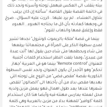
بيته ينقلب الى العكس فيهمل زوجته وأسرته ونجد ذلك
في خاتمة القصة بقول القاصة: "سألته إن كان يرغب
بتناول العشاء.. لم يرد عليها.. كررت عليه السؤال.. صرخ
في وجهها كعادته بأن كل ما يحتاجه الهدوء.. الهدوء
فقط وإغلاق فمها والذهاب للنوم".
بينما في قصة "ملكة بالريموت كونترول" نجدها تشير
لمدى سطوة الذكر على المرأة في مجتمعاتنا يرفعها
متى شاء ويحطمها متى شاء حين يقول لها "أنت عبدة
من عبيدي"، ومما يلفت النظر استخدام كلمات أجنبية
للعنوان "Remote control" بينما هو في العربية "جهاز
تحكم" وهو الأجدر أن يكون العنوان، ونجد نفس السطوة
الذكورية بقصة "مقص فضي" من الزوج على زوجته التي
يهديها مقص بدلا من أن يأخذها الى "الصالون" لتقص
شعرها عندها بعد طول اهمال فهو يعمل مزين ولديه
محل لعمله يمارس مهنته فيه وأيضا هنا كان استخدام
كلمة "كوافير" للمهنة بدلا من مزين بالعربية وهي كلمة