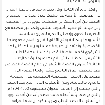
يتعرض له بالمدينة.
وهكذا نرى أن الكاتبة وهي دكتورة نقد في جامعة البتراء
في العاصمة الأردنية قد امتلكت قدرة جيدة في استخدام
القصة من أجل البحث في مشكلات موجودة في المجتمع
وفي حياتنا الواقعية بأسلوب سلس ولغة غير معقدة مع
التكثيف اللغوي وإيصال الفكرة للقارئ بسلاسة،
فأسلوبها بالكتابة يفتح الآفاق للقارئ لفهم مجموعتها
القصصية، وأعتقد أن طبيعة عملها ودراستها كان لها
تأثير قوي لفهم القصة القصيرة وأساليبها، فتجنبت
الكثير من المطبات التي يقع بها غيرها، وقد مازجت
الكاتبة أسلوبي القصة الأشهر في عالم القصة المعاصر
بعد منتصف القرن التاسع عشر، وهما القصة التي
تعتمد على الحبكة القصصية المعتمدة على المقدمة
فالذروة فالخاتمة، وبين الأسلوب الثاني الذي ينبذ الحبكة
والذي ينسب إلى الكاتب أنطوان تشيخوف 1860-1904 م
والذي يوصف بأنه أعظم كاتب قصة وأنه من أحدث ثورة
في أسلوب القصة التقليدي، وبالتأكيد أن هذه القراءة