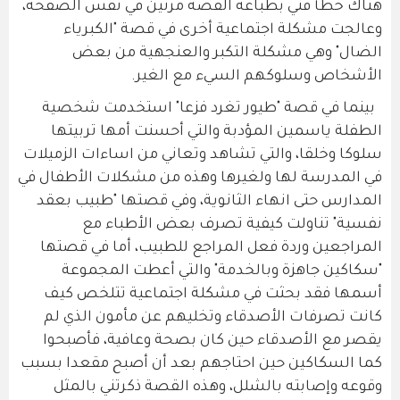
هناك خطأ فني بطباعة القصة مرتين في نفس الصفحة،
وعالجت مشكلة اجتماعية أخرى في قصة "الكبرياء
الضال" وهي مشكلة التكبر والعنجهية من بعض
الأشخاص وسلوكهم السيء مع الغير.
بينما في قصة "طيور تغرد فزعا" استخدمت شخصية
الطفلة ياسمين المؤدبة والتي أحسنت أمها تربيتها
سلوكا وخلقا، والتي تشاهد وتعاني من اساءات الزميلات
في المدرسة لها ولغيرها وهذه من مشكلات الأطفال في
المدارس حتى انهاء الثانوية، وفي قصتها "طبيب بعقد
نفسية" تناولت كيفية تصرف بعض الأطباء مع
المراجعين وردة فعل المراجع للطبيب، أما في قصتها
"سكاكين جاهزة وبالخدمة" والتي أعطت المجموعة
أسمها فقد بحثت في مشكلة اجتماعية تتلخص كيف
كانت تصرفات الأصدقاء وتخليهم عن مأمون الذي لم
يقصر مع الأصدقاء حين كان بصحة وعافية، فأصبحوا
كما السكاكين حين احتاجهم بعد أن أصبح مقعدا بسبب
وقوعه وإصابته بالشلل، وهذه القصة ذكرتني بالمثل