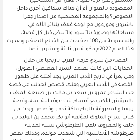
المسفوح على تربة طيبة"، فهل هي السكاكين
المقصودة بالعنوان أم أن هناك سكاكين أخرى داخل
النصوص؟ والمجموعة القصصية من اصدار جفرا
ناشرون وموزعون مع لوحة غلاف يتناثر الألم في
مساحاتها وصورة بالأسود والأبيض قبل كل قصة،
والمجموعة من 108 صفحات من القطع الصغير وصدرت
هذا العام 2022م مكونة من ثلاثة وعشرين نصا.
القصة فن سردي عرفه العرب تاريخيا من خلال
الحكايات التي كانت تعتمد السرد القصصي الطويل،
ومن يقرأ في تاريخ الأدب العربي يجد أمثلة على ظهور
القصة في الأدب العربي ومنها قصص تحدثت عن قصة
حب الشاعر عمرو بن سعد بن مالك بن ضبيعة الملقب
بالمرقش الأكبر مع أسماء بنت عوف ابنة عمه، وقصة
زنوبيا والمعروفة بالزباء ملكة تدمر، وقصص وردت في
كتاب سراج الملوك لمؤلفه أبو بكر محمد بن الوليد بن
خلف والمعروف بلقب الطرطوشي نسبة لمدينة
طرطوشة الأندلسية التي شهدت مولده، وكذلك بعض