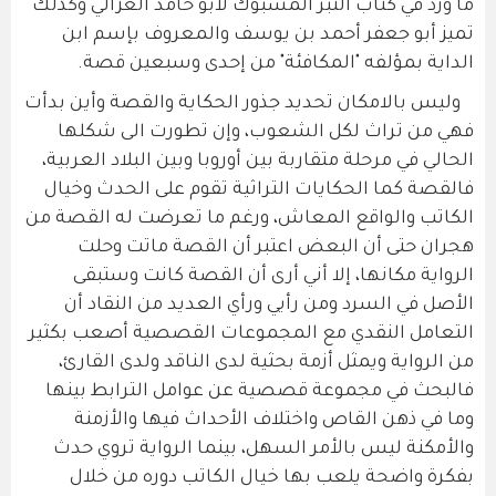
ما ورد في كتاب التبر المسبوك لأبو حامد الغزالي وكذلك
تميز أبو جعفر أحمد بن يوسف والمعروف بإسم ابن
الداية بمؤلفه "المكافئة" من إحدى وسبعين قصة.
وليس بالامكان تحديد جذور الحكاية والقصة وأين بدأت
فهي من تراث لكل الشعوب، وإن تطورت الى شكلها
الحالي في مرحلة متقاربة بين أوروبا وبين البلاد العربية،
فالقصة كما الحكايات التراثية تقوم على الحدث وخيال
الكاتب والواقع المعاش، ورغم ما تعرضت له القصة من
هجران حتى أن البعض اعتبر أن القصة ماتت وحلت
الرواية مكانها، إلا أني أرى أن القصة كانت وستبقى
الأصل في السرد ومن رأيي ورأي العديد من النقاد أن
التعامل النقدي مع المجموعات القصصية أصعب بكثير
من الرواية ويمثل أزمة بحثية لدى الناقد ولدى القارئ،
فالبحث في مجموعة قصصية عن عوامل الترابط بينها
وما في ذهن القاص واختلاف الأحداث فيها والأزمنة
والأمكنة ليس بالأمر السهل، بينما الرواية تروي حدث
بفكرة واضحة يلعب بها خيال الكاتب دوره من خلال