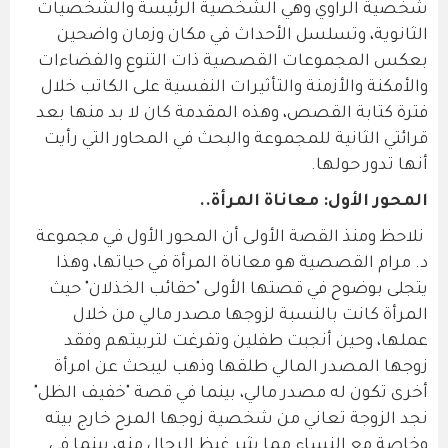
شخصية الراوي وهي الشخصية الرئيسة والشخصيات
الثانوية، وتسلسل الأحداث في مكان وزمان واضحين
بعكس المجموعات القصصية ذات التنوع والفضاءات
والأمكنة والأزمنة والتأثيرات النفسية على الكاتب خلال
فترة كتابة القصص، وهذه المقدمة كان لا بد منها بعد
قرائتي الثانية للمجموعة والبحث في المحاور التي رأيت
أنها تدور حولها.
المحور الأول: معاناة المرأة..
نلاحظ ومنذ القصة الأولى أن المحور الأول في مجموعة
د. مرام القصصية هو معاناة المرأة في حياتها، وهذا
يتجلى بوضوح في قصتها الأولى "حقائب الخذلان" حيث
المرأة كانت بالنسبة لزوجها مصدر مالي من خلال
عملها، وحين أنجبت طفلين وتفرغت لتربيتهم وفقد
زوجها المصدر المالي طلقها وذهب ليبحث عن امرأة
أخرى تكون له مصدر مالي، بينما في قصة "خفيف الظل"
نجد الزوجة تعاني من شخصية زوجها المرح خارج بيته
وخاصة مع النساء مما يثير غيظ الرجال منه، بينما في