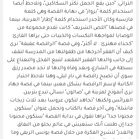
التراثي: "حين يقع الجمل تكثر السكاكين"، ونلاحظ أيضا
استخدام كلمة "برواز" في نهاية القصة وهي كلمة
فارسية وكان الأجدر استخدام كلمة "إطار" العربية، بينما
في قصتها "اللص الشريف" كانت تقدم مجموعة من
الوصايا لمواجهة النكسات والخيبات حتى يراها القارئ
"كحذاء مهترئ.. لا أكثر"، وفي قصة "الراقصة عفيفة" نرى
كيف أن الفقر أخرجها من طفولتها من المدرسة لتقف
إلى جانب والدها الفقير المقعد لتبيع الفجل والنعناع على
بسطة في الشارع، وبعد وفاة والدها لا تجد مصدر رزق
سوى أن تصبح راقصة في نادٍ ليلي، وهنا نلاحظ اختيار
الكاتبة لإسم الراقصة بشكل معبر، بينما في قصة جهاد
نرى أنموذج لمزينة في "صالون" نسائي تبدع بتزيين
العرائس ولكنها "تجاهد لتكون عروسا بعد ثلاث زيجات
فاشلة"، وفي آخر قصة بالكتاب وتحمل عنوان "ستكون
مجنونا جدا" نراها تقول في بداية القصة "ستكون مجنونا
جدا إن ظننت أنك ستعيش في عالم يخلو من النفاق
والغدر" لتشرح الفكرة من خلال قصة يونس الريفي وما