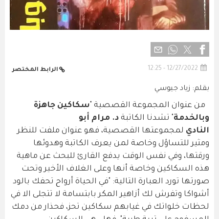
12/27/2022 - 12:25
الرابط المختصر
بقلم: زياد جيوسي
من عنوان المجموعة القصصية "
سكاكين جاهزة
وبالخدمة
" تشدنا الكاتبة
د. مرام أبو
النادي
لمجموعتها القصصية، فهو عنوان ملفت للنظر
ومثير للتساؤل وخاصة لمن يعرف الكاتبة وهدوئها
ورقتها، وفي نفس الوقت يدفع القارئ للبحث عن ماهية
هذه السكاكين وخاصة أنها وعلى الغلاف الأخير وتحت
صورتها تورد العبارة التالية: "في الحياة أرواح تحفك بالود
أشواكا وتفرش لك أزاهير المكر بابتسامة لا تتجلى الا في
لحظات خلواتك في غيابهم سكاكين تحز، فحذار من دمك