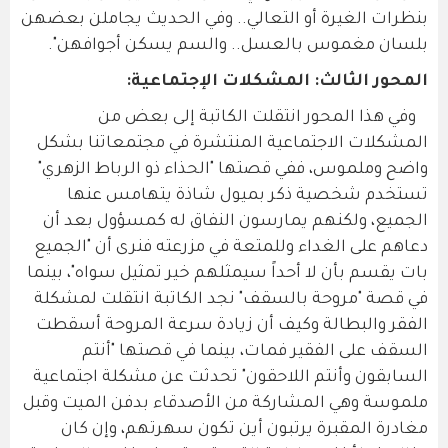
بنظرات الغيرة أو التعالي.. وفي الحديث يجاملن بعضهن
بلسان مغموس بالعسل.. والسم يسكن أجوافهن".
المحور الثالث: المشكلات الإجتماعية:
وفي هذا المحور انتقلت الكاتبة إلى بعض من
المشكلات الاجتماعية المنتشرة في مجتمعاتنا بشكل
واضح وملموس، ففي قصتها "الحذاء ذو الرباط الزهري"
تستخدم شخصية ذكر بميول شاذة يتهامس عنها
الجميع، ولكنهم يمارسون النفاق له كمسؤول بعد أن
دعاهم على الغداء وللمتعة في مزرعته فنرى أن "الجميع
بات يقسم بأن لا أحداً سيمثلهم خير تمثيل سواه"، بينما
في قصة "مروحة بالسقف" نجد الكاتبة انتقلت لمشكلة
الفقر والبطالة وكيف أن زيادة سرعة المروحة أسقطت
السقف على الفقير فمات، بينما في قصتها "أنتم
السابقون وأنتم اللاحقون" تحدثت عن مشكلة اجتماعية
ملموسة وهي المشاركة من الأصدقاء بدفن الميت وقبل
مغادرة المقبرة يرتبون أين تكون سهرتهم، وإن كان