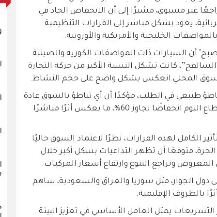
عًا غير مسبوق، مشيرًا إلى أن الانخفاض الحاد في
ائية، يعود بشكل مباشر إلى القرارات التنظيمية
و
لمواصفات الخليجية والأمريكية والأوروبية.
صبح" أن السيارات ذات المواصفات الكورية والصينية
ا
 “السالفج”، كانت تشكل النسبة الأكبر من حركة التجارة
ى السوق المحلي انعكس بشكل واضح على حجم النشاط.
باطؤ طبيعي في الطلب، مؤكدًا أن أي تباطؤ بالسوق عادة
ا
لا يتجاوز نسبًا محدودة، بينما يشهد القطاع اليوم انخفاضًا تجاوز 60%، ما يعكس أثرًا مباشرًا
ا
ثير الكامل لهذه القرارات، نظرًا لاعتماد السوق حاليًا
حرة، متوقعًا أن تظهر التداعيات بشكل أكبر خلال
معروض وتراجع التنوع وارتفاع أسعار المركبات.
ا
م
 إلى دول الجوار، مثل سوريا والعراق والسعودية، ساهم
رًا بالظروف الإقليمية.
خ
ر التشريعات يمثل العامل الأساسي في تعزيز البيئة
ا