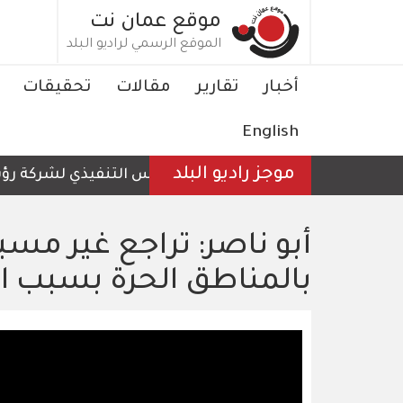
تجاوز
موقع عمان نت
إلى
الموقع الرسمي لراديو البلد
المحتوى
الرئيسي
Main
أخبار
تقارير
مقالات
تحقيقات
navigation
English
موجز راديو البلد
الرئيس التنفيذي لشركة رؤية عم
أبو ناصر: تراجع غير مس
بالمناطق الحرة بسبب ال