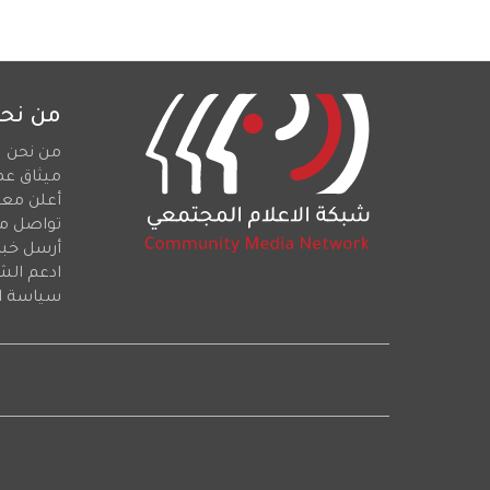
من نح
من نحن
ميثاق عم
أعلن معن
تواصل م
أرسل خبرا
ادعم الش
سياسة ا