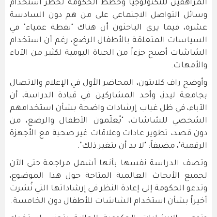
المراهقين للتكنولوجيا وخطط الحكومة لحظر استخدام
وسائل التواصل الاجتماعي على من هم دون السادسة
عشرة، فيما يرى الباحثون أن هناك "نقطة عمياء" في
السياسات المتعلقة بالأطفال الرضع، رغم أن استخدام
الشاشات أصبح جزءاً من الحياة اليومية لكثير من الآباء
والأمهات.
وأوضح راف كلايتون، المحاضر الأول في الإعلام والاتصال
بجامعة ليدز، وأحد المشاركين في قيادة الدراسة، أن
الآباء، في ظل غياب إرشادات واضحة بشأن استخدامهم
الشخصي للشاشات، "يُعلّمون الأطفال والرضع، من
دون قصد، تطوير عادات وعلاقات غير صحية مع الأجهزة
الرقمية"، مضيفاً: "لا بد أن يتغير ذلك".
وتصف الدراسة نفسها بأنها أشمل مراجعة حتى الآن
لجميع الأبحاث العالمية المتاحة حول هذا الموضوع،
وتدعو الحكومة إلى إعادة النظر في إرشاداتها التي نُشرت
أخيراً بشأن استخدام الشاشات للأطفال دون الخامسة.