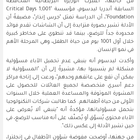
من جانبها، اعتبرت الوزيرة البريطانية المحافظة
السابقة أندريا ليدسوم، مؤسسة "1,001 Critical Days
Foundation"، أن الدراسة تمثل "جرس إنذار"، مضيفةً أن
الأدلة تشير بصورة متزايدة إلى أن الشاشات تقدم فوائد
محدودة جداً للرضع، بينما قد تنطوي على مخاطر كبيرة
خلال أول 1001 يوم من حياة الطفل، وهي المرحلة الأهم
في نمو الإنسان.
وأكدت ليدسوم أنه ينبغي عدم تحميل الآباء مسؤولية
مشكلة لم يتسببوا بها، مشيرةً إلى أن "المسؤولية لا
يمكن أن تقع على عاتقهم وحدهم"، ودعت إلى إتاحة مراكز
دعم أسري متخصصة لجميع العائلات للحصول على
المشورة الموثوقة والمساعدة العملية خلال السنوات
الأولى من حياة أطفالهم. كما طالبت شركات التكنولوجيا
بتحمل مسؤولياتها، مؤكدةً أنه "ينبغي ألا يُعرض على
الآباء محتوى يُسوّق أو يُصنّف على أنه مناسب للرضع، في
حين تشير الأدلة إلى عكس ذلك".
من جهتها، أوضحت مفوضة شؤون الأطفال في إنجلترا،