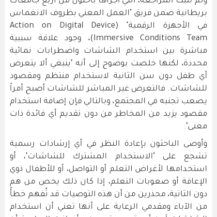
ولم تثبت المراجعة، التي أجراها باحثون من أربع جامعات
بريطانية ضمن فريق "العمل المعني بظروف الانغماس
في الأجهزة الرقمية" (Action on Digital Device
Immersive Conditions Team)، وجود علاقة سببية
مباشرة بين استخدام الشاشات واضطرابات نمائية
محددة، لكنها خلصت بوضوح إلى أنه "ينبغي ألا يتعرض
أي طفل دون سن الثانية لاستخدام منتظم ومقصود
للشاشات. فالتعرض غير المباشر للشاشات أصبح أمراً
يصعب تجنبه في المجتمع، وبالتالي فإن إضافة استخدام
مقصود يزيد من المخاطر من دون تقديم أي فائدة ذات
معنى".
وأوصى الباحثون بإعادة النظر في أي إرشادات رسمية
تشجع على "الاستخدام المشترك للشاشات"، أو
استخدامها لأغراض التعلم أو التواصل، أو للأطفال ذوي
الإعاقة أو صعوبات التعلم، إذا كان ذلك يخص من هم
دون الثانية، محذرين من أن هذه التوصيات قد تُفهم خطأً
من الآباء ومقدمي الرعاية على أنها تعني أن استخدام