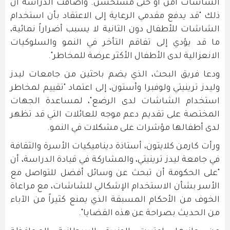
الشاشات آمن أو حتى مستحسن. وأضافت الدراسة أن
ذلك "قد يدفع مقدمي الرعاية إلى الاعتقاد بأن استخدام
الشاشات للأطفال دون الثانية لا يسبب أضراراً نمائية،
ما قد يؤدي إلى تفاقم التأخر في النمو والسلوكيات
الانعزالية لدى الأطفال الأكثر عرضة للمخاطر".
ودعا فريق البحث، الذي يضم باحثين من جامعات ليدز
وليدز ترينيتي ولوفبرا وأستون، إلى اعتماد "تقييم لمخاطر
استخدام الشاشات لدى الرضع"، لمساعدة الجهات
المختصة على تقديم دعم موجه للعائلات التي قد تظهر
لدى أطفالها مؤشرات على مشكلات في النمو.
ورأت كارمن كلايتون، أستاذة ديناميكيات الأسرة والثقافة
في جامعة ليدز ترينيتي، والمشاركة في قيادة الدراسة، أن
"على الحكومة أن تبحث عن وسائل أفضل للتواصل مع
الأسر بشأن الاستخدام الإشكالي للشاشات، مع مراعاة
الخوف من الأحكام المسبقة الذي يمنع كثيراً من الآباء
من الحديث بصراحة عن هذه القضايا".