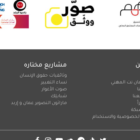
ن
مشاريع مختاره
وثائقيات حقوق الإنسان
ان نت المهني
نساء التغيير
ا
صوت الأغوار
عنا
شبابلِك
ً
ماراثون التصوير عمان و إربد
بكة
لخصوصية والاستخدام