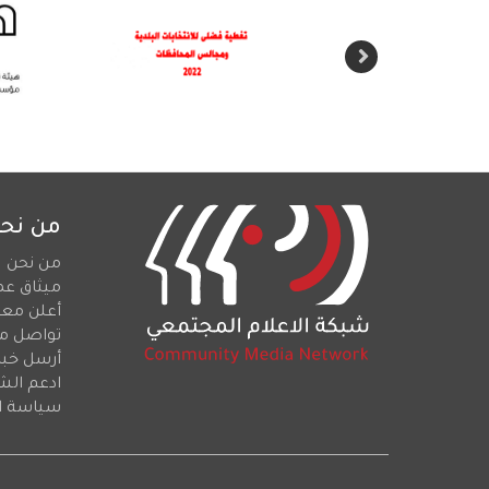
من نح
من نحن
ميثاق عم
أعلن معن
تواصل م
أرسل خبرا
ادعم الش
سياسة ا