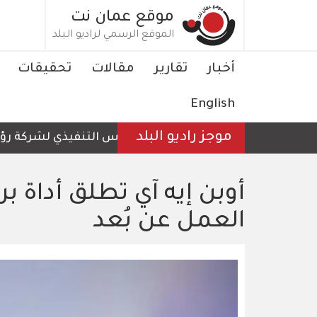
تجاوز
موقع عمان نت
إلى
الموقع الرسمي لراديو البلد
المحتوى
الرئيسي
Main
أخبار
تقارير
مقالات
تحقيقات
navigation
English
موجز راديو البلد
الرئيس التنفيذي لشركة رؤية عم
أوبن إيه آي تطلق أداة ب
العمل عن بُعد