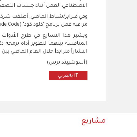
الاصطناعي العمل أثناء جلسات التصفح 
وفي فبراير/شباط الماضي، أطلقت شركة
مراقبة عمل برنامج "كلود كود" (Claude Code) التابع لها عن بُعد.
ويشير هذا التسارع في طرح الأدوات ال
المنافسة بينهما لتطوير أداة برمجة ذكي
انتشاراً متزايداً خلال العام الماضي ب
(أسوشييتد برس)
IT بالعربي
مشاريع