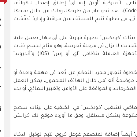
عي الأميركية "أوبن إيه آي" إطلاق إصدار للهواتف
المحمولة من أداة البرمجة "كودكس" (Codex)، بعد نحو عام من طرحها، وذلك من خلال دمجها
تي، في خطوة تتيح للمستخدمين مراقبة وإدارة تدفّقات
م
خ
ة بيئات "كودكس" بصورة فورية على أي جهاز يعمل عليه
حديث لا يزال في مرحلة تجريبية، وهو متاح لجميع فئات
و
مستخدمي "تشات جي بي تي" على الأجهزة العاملة بنظامي "آي أو إس" (iOS) و"أندرويد"
خ
الخطوة تتجاوز مجرد التحكم عن بُعد في مهمة واحدة أو
"، موضحةً أنه "من خلال الهاتف المحمول، يمكن العمل
"
رجات، والموافقة على الأوامر، وتغيير النماذج، أو بدء
لماضي تشغيل "كودكس" في الخلفية على بيئات سطح
أ
 متنوعة بشكل مستقل، وفق ما أورده موقع تك كرانش
ج
 أيضاً إضافة لمتصفح غوغل كروم، تتيح لوكيل الذكاء