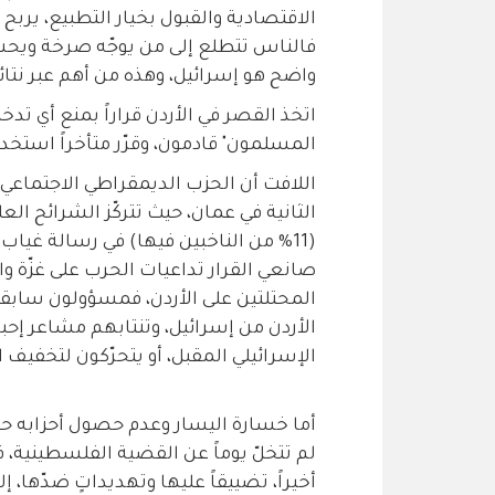
الاقتصادية والقبول بخيار التطبيع، يربح
فالناس تتطلع إلى من يوجّه صرخة ويحشد
واضح هو إسرائيل، وهذه من أهم عبر نتائج
اتخذ القصر في الأردن قراراً بمنع أي تدخ
المسلمون" قادمون، وقرّر متأخراً استخد
اللافت أن الحزب الديمقراطي الاجتماعي ال
الثانية في عمان، حيث تتركّز الشرائح ال
(11% من الناخبين فيها) في رسالة غياب
صانعي القرار تداعيات الحرب على غزّة 
المحتلتين على الأردن، فمسؤولون سابقو
الأردن من إسرائيل، وتنتابهم مشاعر إحب
الإسرائيلي المقبل، أو يتحرّكون لتخفيف ا
أما خسارة اليسار وعدم حصول أحزابه حتى
لم تتخلّ يوماً عن القضية الفلسطينية،
أخيراً، تضييقاً عليها وتهديداتٍ ضدّها،