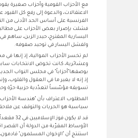
مع الأحزاب القومية وأحزاب صغيرة يق
الاعتقالات، والدعوة إلى رفع كل القيود عل
الفرنسية على أساس الحد الأدنى من الت
فشلت بإصرار بعض الأحزاب على مطالبها 
اليسارية المقترح، حيدر الزبن، ساهم في 
ولفشل اليسار في توحيد صفوفه.
لم تخسر الأحزاب الموالية، إذ إنها في م
وعشائرية، كانت تخوض الانتخابات سابقاً
بوصفها"أحزاباً" في مجلس النواب الجديد. 
إذ إنه لا يغير ما في العقول والقلوب، 
تسويقه مؤسّساً لتعدّدية حزبية حرّة وحق
المطلوب الاعتراف بأن "هندسة الأحزاب" 
سياسية هو الحريات والتوقف عن ملاحق
قد لا يكون 
الأوساط المقرّبة من الدولة أن القصر اتخ
استنتج أن "الإخوان المسلمون" قادمون، 