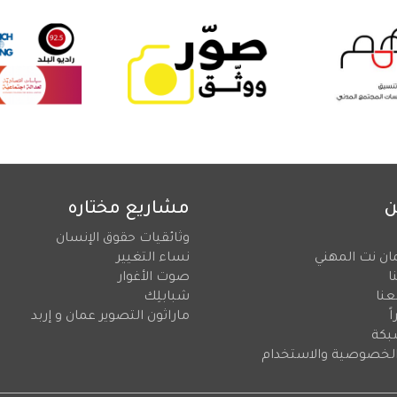
ن
مشاريع مختاره
وثائقيات حقوق الإنسان
ان نت المهني
نساء التغيير
ا
صوت الأغوار
عنا
شبابلِك
ً
ماراثون التصوير عمان و إربد
بكة
لخصوصية والاستخدام