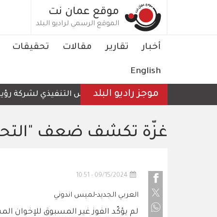
تجاوز
موقع عمان نت
إلى
الموقع الرسمي لراديو البلد
المحتوى
الرئيسي
Main
أخبار
تقارير
مقالات
تحقيقات
navigation
English
موجز راديو البلد
الرئيس التنفيذي لشركة رؤية عمّا
غزّة تكشف ضعف "التحد
09/15/2024 - 10:51
العربي الجديد-لميس اندوني
لم يؤكّد الفوز غير المسبوق للإخوان المسل