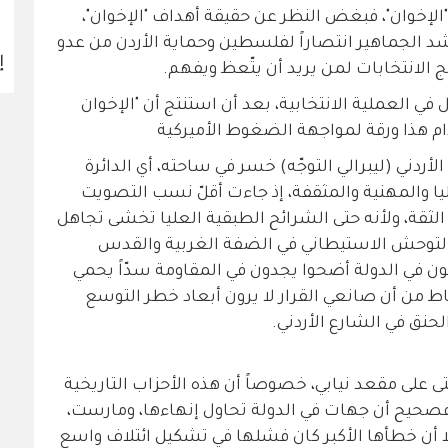
 "الإخوان"، فبغض النظر عن حقيقة أهداف "الإخوان"،
 الجماهير انتصاراً لفلسطين وحماية الأردن من عدو
إ
 الانتخابات لمن يريد أن يتّعظ ويفهم.
ل في العملية الانتخابية، بعد أن استنتج أن "الإخوان
ام هذا ورقة لمواجهة الضغوط الأميركية
أردني (ليبرالي التوجّه) خسر في ساحته، أي الدائرة
عليا والمهنية والمثقفة، إذ جاءت أقلّ نسب التصويت
 الثقة، ولأنه حتى الشرائح الطبقية العليا تخشى تجاهل
والتوحش الاستيطاني في الضفة الغربية والقدس
ن في الدولة أضحوا يجدون في المقاومة سدّاً يحمي
اط من أن صانعي القرار لا يرون أبعاد خطر التوسع
لحنق في الشارع الأردني.
 على مقعد نيابي، خصوصاً أن هذه الأحزاب التاريخية
 فصحيح أن جهات في الدولة تحاول إنهاءها، ومارست،
 إلا أن خطأها الأكبر كان فشلها في تشكيل ائتلاف واسع