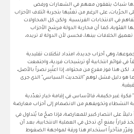
ودها شبابٌ يتفقون معهم في الشعارات ورفض
ى الحرّيات، على الرغم من تغنّيها بتجربة ائتلاف الأحزاب
فاهم في الانتخابات الفرنسية. ولكن كل المحاولات
الفئوية، كما أن محاربة الدولة مرشح الأحزاب
تعميق الخلافات بينها، فخسر، لأن الدولة لا تريده،
جموعها، وهي أحزاب جديدة، امتداد لتكتلات تقليدية
 في قوائم انتخابية أو ترشيحات فردية، واجتمعت
لكن هذا فوز مفرغ من محتواه، إذا اعتُبِر نصراً بالأصل،
وإنما هو دليل فشل لوهم "التحديث السياسي" الذي جرى
يقية.
فكرة غير حكيمة، فالأساس في إقامة خيار تعدّدية
ة النشطاء وتخويفهم من الانضمام إلى أحزاب معارضة
فوز الإسلاميين في 32 مقعداً دليلاً على انتصار كبير للمعارضة، فإذا صحّ ما يُتداول في
ذ قراراً بمنع أي تدخل في العملية الانتخابية، بعد أن
وقرّر متأخراً استخدام هذا ورقة لمواجهة الضغوط