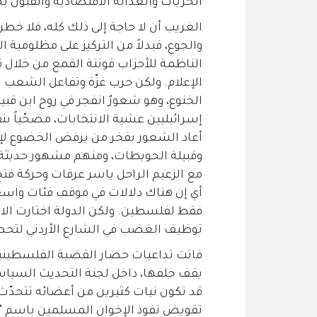
الحرّيات والعدالة الاقتصادية والقبول بخي
الغريب أن لا حاجة إلى ذلك كله، فلا خطر دا
والجوع، فبدلاً من التركيز على مظلومية 
الناظمة للأحزاب قوننة القمع من خلال قا
الإعلام. ولكن حرب غزّة وتفاعل الشعب ا
الخنوع، وهو شعورٌ انفجر في روح ابن قبيل
إسرائيليين عشية الانتخابات، مضحّياً بن
أعاد الشعور بفخر من يرفض الخضوع لإسرائ
وقبيلة الحويطات، ومنهم مشهور حديثة ال
أي إن هناك دلالات في موقف فئات واسعة
فقط لفلسطين. ولكن الدولة اختارت الا
توظيف الغضب في الشارع الأردني لتحصين
فاتت تداعيات حصار القضية الفلسطينية 
يقف خلفها، داخل لجنة التحديث السياسي
قد تكون نيات كثيرين من أعضائه تتحدّث 
تقويض نفوذ الإخوان المسلمين باسم "ا