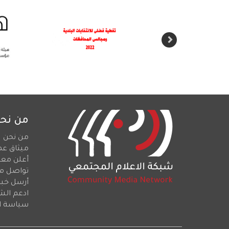
من نح
من نحن
ميثاق عم
أعلن معن
تواصل م
أرسل خبرا
ادعم الش
سياسة ا