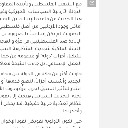
مع الشعب الفلسطيني وتأييده المقاومة
الدولة الأردنية السياسات الأميركية وغ
هذا الحديث عن قاعدة الإسلاميين التقليد
أماكن وجود الأردنيين من أصل فلسطيني م
التصويت لم يكن إسلامياً بالضرورة، بل 
الإبادة ضد الفلسطينيين في غزّة والهجم
اللجنة الملكية لتحديث المنظومة السياس
تشكيل أحزاب "دولة" أو مدعومة من جها
العمل الإسلامي، بل جاءت النتيحة معاك
حاولت أكثر من جهة في الدولة بين محاف
الجديد وأسّست أحزاباً، لتضع قدمها أو
اعتبار للتأثير العميق لحرب غزّة وخوف ال
لجنة التحديث السياسي هدفت إلى تقوي
لنظام تعدّدية حزبية حقيقية، فلا يمكن أ
وأجهزتها.
حين تكون الأولوية تقويض نفوذ الإخوا