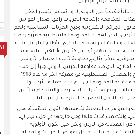
ار التطبيع، يربح "الإخوان"
خلياً حقيقياً على الدولة إلا إذا تفاقم انتشار الفقر
الفئات المكافحة وإشاعة الحريات رافق إصدار القوانين
نون الجرائم الإلكترونية وكبح الحرّيات السياسية ولجم
lad
لأردني، الذي ألهمته المقاومة الفلسطينية معزّزة رفضه
ة الحويطات القوية، ماهر الجازي، فأطلق النار على ثلاثة
اخ
فسه، وسط ابتهاج أردنيين كثيرين وأولهم قبيلته، فقد
يل، مذكّراً بتاريخ مقاومة لأبناء العشائر الأردنيين
جازي، الذي قاد مقاومة الجيش الأردني جنباً إلى جنب
مع الزعيم الراحل ياسر عرفات وحركة فتح والفصائل الفلسطينية في معركة الكرامة عام 1968.
 مؤيدة للمقاومة التي ترى فيها حماية للأردن، وليس
عتقالات وتخويف أحزاب المعارضة والنشطاء بدلاً من
 الدولة من الضغوط الأميركية الإسرائيلية.
والمؤامرات المعلنة لتصفيتها القوى المتنفذة، ومن
، وانتظمت فئاتٌ منها ومن خارجها في حزب ليبرالي،
عن التعددية في الأردن، ولكن حين تكون الأولوية
لتنوير" على حساب تجاهل تقويض الحريات والعدالة
ف