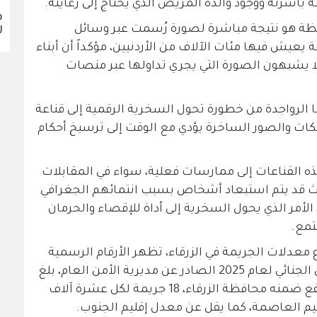
طه بأسرته ووجود والده المريض الذي يحتاج إلى رعايته.
ف
فظة هو نتيجة مباشرة لصورة رُسمت عبر وسائل
ل
يعيش فيها مئات الآلاف من الأردنيين، مؤكداً أن أبناء
لا يشبهون الصورة التي يجري تداولها عبر منصات
ا الرواجدة من خطورة تحول السخرية الرقمية إلى قناعة
نكات والصور الساخرة يؤدي مع الوقت إلى ترسيخ أحكام
ه القناعات إلى ممارسات فعلية، سواء في المقابلات
حيث قد يتم استبعاد أشخاص بسبب انتمائهم الجغرافي
أمر الذي يحول السخرية إلى أداة للإقصاء والحرمان
تمع.
 معدلات الجريمة في الزرقاء، تظهر الأرقام الرسمية
واقعاً مختلفاً. فبحسب التقرير الإحصائي الجنائي لعام 2025 الصادر عن مديرية الأمن العام، بلغ
معدل الجريمة في إقليم الوسط، الذي تقع ضمنه محافظة الزرقاء، 18 جريمة لكل عشرة آلاف
م العاصمة، كما يقل عن معدل إقليم الجنوب.