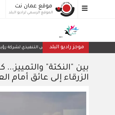
تجاوز
موقع عمان نت
Toggle
إلى
الموقع الرسمي لراديو البلد
navigation
المحتوى
الرئيسي
موجز راديو البلد
الرئيس التنفيذي لشركة رؤية عمّان 
بين "النكتة" والتمييز..
الزرقاء إلى عائق أمام ال