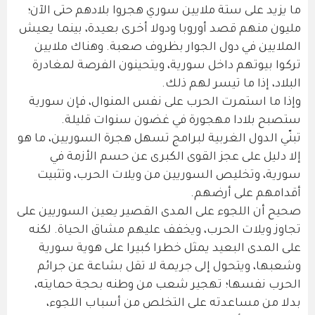
ما يزيد على ستة ملايين سوري هجروا بلادهم حتى الآن؛
مليون منهم قصد أوروبا ودولا أخرى بعيدة، بينما يعيش
الملايين في دول الجوار بظروف صعبة. وهناك ملايين
تركوا بيوتهم داخل سورية، ويتحينون الفرصة لمغادرة
البلاد، إذا ما تيسر لهم ذلك.
وإذا ما استمرت الحرب على نفس المنوال، فإن سورية
ستصبح بلادا مهجورة في غضون سنوات قليلة.
تبنّي الدول الغربية لبرامج تسهل هجرة السوريين، ما هو
إلا دليل على عجز القوى الكبرى عن حسم الأزمة في
سورية، وتخليص السوريين من ويلات الحرب، وتثبيت
أقدامهم على أرضهم.
صحيح أن اللجوء على المدى القصير يعين السوريين على
تجاوز ويلات الحرب، ويخفف عليهم مشاق الحياة. لكنه
على المدى البعيد يمثل خطرا كبيرا على هوية سورية
وشعبها، ويتحول إلى جريمة لا تقل بشاعة عن جرائم
الحرب نفسها؛ تهجير شعب من وطنه بحجة حمايته،
بدلا من مساعدته على التخلص من أسباب اللجوء،