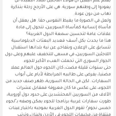
يعلم علم اليقين أن هؤلاء اللاجئين للبلاد البعيدة لن
يعودوا إلى وطنهم سورية. هي على الأرجح رحلة بتذكرة
ذهاب من دون عودة.
ولعل في الصورة ما يغيظ النفوس حقا. هل يعقل أن
مأساة إنسانية كمأساة السوريين، تتحول إلى مادة
علاقات عامة لتحسين سمعة الدول الغربية؟
هذا ما يحدث بكل أسف؛ فعديد البعثات الدبلوماسية
تتسابق على الإعلان، وبتفاخر، عن نية بلدانها استقبال
اللاجئين السوريين، في مسعى للتخفيف عليهم وعلى دول
الجوار السوري التي تحملت العبء الأكبر للجوء.
حتى سنوات قليلة مضت، كان اللجوء حول العالم عملا
مضنيا، يفرض على طالبيه المرابطة لأيام على أبواب
السفارات. لكن في الحالة السورية، ظهر صنف جديد من
اللجوء، على عكس ما كان معروفا؛ فمقابل عشرات
الآلاف من السوريين المحتشدين على حدود دول أوروبية،
طورت سفارات غربية برنامجا للجوء يمكن وصفه بـ"لجوء
خمس نجوم"؛ تقوم الدول الغربية بموجبه باختيار عينات
منتقاة من مخيمات اللجوء في الأردن ولبنان، وترتب