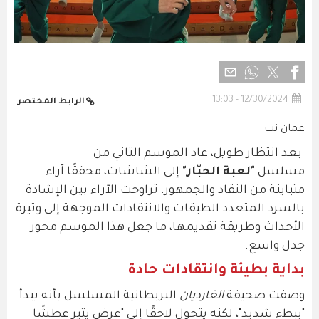
12/30/2024 - 13:03
الرابط المختصر
عمان نت
بعد انتظار طويل، عاد الموسم الثاني من
مسلسل
"لعبة الحبّار"
إلى الشاشات، محققًا آراء
متباينة من النقاد والجمهور. تراوحت الآراء بين الإشادة
بالسرد المتعدد الطبقات والانتقادات الموجهة إلى وتيرة
الأحداث وطريقة تقديمها، ما جعل هذا الموسم محور
جدل واسع.
بداية بطيئة وانتقادات حادة
وصفت صحيفة
الغارديان
البريطانية المسلسل بأنه يبدأ
"ببطء شديد"، لكنه يتحول لاحقًا إلى "عرض يثير عطشًا