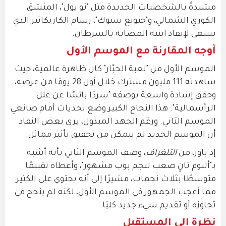
مشيدةً بالشخصيات الجديدة مثل "نو يول"، المنشق
الكوري الشمالي، و"جيونغ سيوك"، رسام الكاريكاتير الذي
يسعى لإنقاذ ابنته المصابة بالسرطان.
أوجه المقارنة مع الموسم الأول
الموسم الأول من "لعبة الحبّار" كان ظاهرة عالمية، حيث
شاهدته 111 مليون مشترك خلال أول 28 يومًا من عرضه،
وحقق إشادة واسعة بوصفه "سردًا بائسًا عن علل
الرأسمالية". هذا النجاح الكبير وضع تحديات أمام صانعي
الموسم الثاني. ورغم الجهد المبذول، يرى بعض النقاد
أن الموسم الجديد لم يتمكن من تحقيق تأثير مماثل.
إد باور، من
التلغراف
، وصف الموسم الثاني بأنه أشبه
بـ"ألبوم ثانٍ صعب لنجم بوب مشهور"، وأعطاه تقييمًا
متوسطًا بثلاث نجمات، مشيرًا إلى أنه يحتوي على الكثير
مما أعجب الجمهور في الموسم الأول، لكنه لم ينجح في
تجاوزه أو تقديم شيء جديد كليًا.
نظرة إلى المستقبل