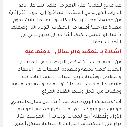
غير مريح للدماء". على الرغم من ذلك، أثنت على تحوّل
الدراما الكورية في الحلقات المتأخرة إلى أجواء أكثر إثارة.
من جهتها، أعطت ريبيكا نيكلسون تقييمًا بثلاث نجوم،
معبرة عن خيبة أملها من الحلقات الأولى، التي وصفتها
بـ"التباطؤ الممل"، لكنها أشارت إلى تطور نوعي في
الأحداث لاحقًا.
إشادة بالتعقيد والرسائل الاجتماعية
من ناحية أخرى، رأت
التايمز
البريطانية في الموسم
الجديد "قصة دقيقة ومتعددة الطبقات عن الانتقام
والخلاص"، وقيّمته بأربع نجمات. وصف الناقد تيم
غلانفيلد الحلقات بأنها ذات "وتيرة مدروسة وحذرة"، مع
ومضات من الأمل وسط الظلام المروّع.
أما
الإندبندنت
البريطانية، فقد أثنت على مقاربة المخرج
هوانغ دونغ هيوك، الذي تجنب تكرار صدمة الموسم
الأول، وأعطته أربع نجمات. وذكرت أن الموسم الثاني
يركز على استكشاف الجوانب الإنسانية بشكل أعمق،