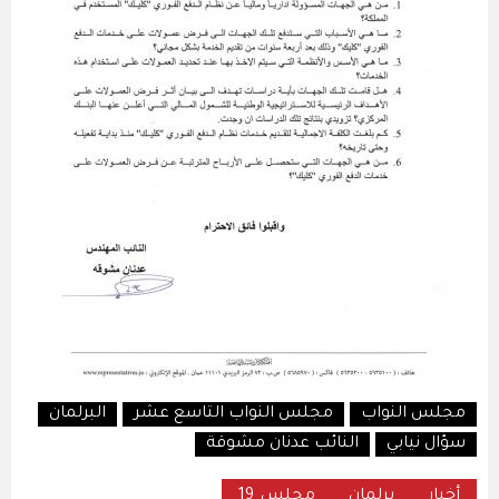
مجلس النواب
مجلس النواب التاسع عشر
البرلمان
سؤال نيابي
النائب عدنان مشوقة
أخبار
برلمان
مجلس_19