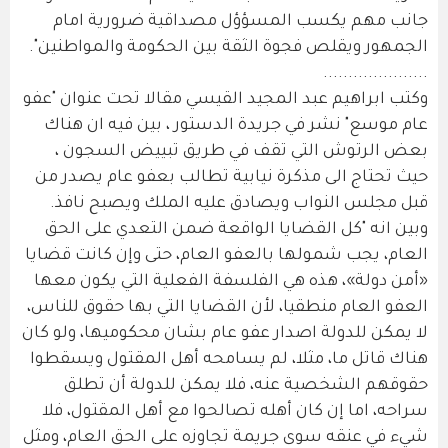
جانب مهم يكسب المسؤؤل مصداقية ضرورية امام
الجمهور ويقلص فجوة الثقة بين الحكومة والمواطنين".
.....................
وكتب ابراهيم عبد المجيد القيسي مقالا تحت عنوان "عفو
عام موسع" نشر في جريدة الدستور ، بين فيه ان هناك
بعض الرتوش التي تقف في طريق تبييض السجون ،
حيث تحتاج الى مذكرة نيابية تطالب بعفو عام يصدر من
قبل مجلس النواب ويصادق عليه الملك ويصبح نافذ.
وبين انه "كل القضايا الواقعة ضمن التعدي على الحق
العام، يجب شمولها بالعفو العام، حتى وإن كانت قضايا
«أمن دولة»، هذه هي الفلسفة الفعلية التي يكون معها
العفو العام منطقيا، لأن القضايا التي بها حقوق للناس،
لا يمكن للدولة اصدار عفو عام بشان محكوميها، ولو كان
هناك قاتل ما، مثلا، لم يسامحه أهل المقتول ويسقطوا
حقوقهم الشخصية عنه، فلا يمكن للدولة أن تطلق
سراحه، اما إن كان أهله تصالحوا مع أهل المقتول، فلا
شيء في عنقه سوى جريمة تجاوزه على الحق العام، ومثل