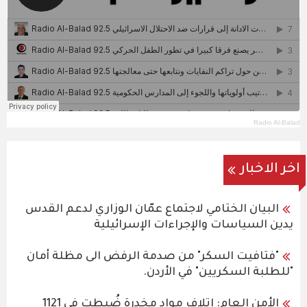
Radio Al-Balad
اخر الاخبار
البيان الختامي لاجتماع عمّان الوزاري لدعم القدس
يدين السياسات والإجراءات الإسرائيلية
"فتافيت السكر" من صدمة الرفض الى مظلة أمان
"للطلبة السكريين" في الأردن.
الأمن العام: إتلاف مواد مخدرة ضُبطت في 1121