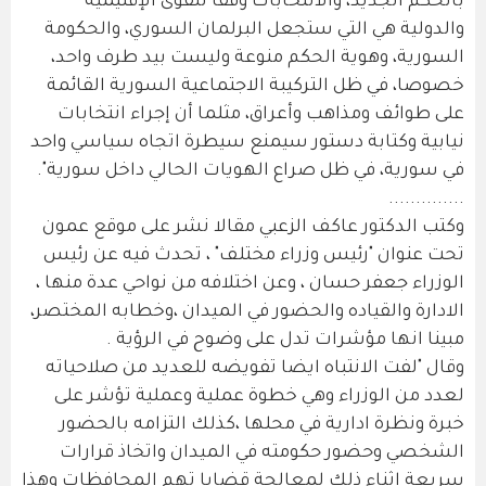
بالحكم الجديد، والانتخابات وفقا للقوى الإقليمية
والدولية هي التي ستجعل البرلمان السوري، والحكومة
السورية، وهوية الحكم منوعة وليست بيد طرف واحد،
خصوصا، في ظل التركيبة الاجتماعية السورية القائمة
على طوائف ومذاهب وأعراق، مثلما أن إجراء انتخابات
نيابية وكتابة دستور سيمنع سيطرة اتجاه سياسي واحد
في سورية، في ظل صراع الهويات الحالي داخل سورية".
..............
وكتب الدكتور عاكف الزعبي مقالا نشر على موقع عمون
تحت عنوان "رئيس وزراء مختلف" ، تحدث فيه عن رئيس
الوزراء جعفر حسان ، وعن اختلافه من نواحي عدة منها ،
الادارة والقياده والحضور في الميدان ،وخطابه المختصر،
مبينا انها مؤشرات تدل على وضوح في الرؤية .
وقال "لفت الانتباه ايضا تفويضه للعديد من صلاحياته
لعدد من الوزراء وهي خطوة عملية وعملية تؤشر على
خبرة ونظرة ادارية في محلها ،كذلك التزامه بالحضور
الشخصي وحضور حكومته في الميدان واتخاذ قرارات
سريعة اثناء ذلك لمعالجة قضايا تهم المحافظات وهذا