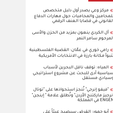
مركز وعي يصدر أول دليل متخصص
لمحامين والمحاميات حول مهارات الدفاع
لقانوني في قضايا العنف الرقمي
آل الكردي ينعون بمزيد من الحزن والأسى
لمرحوم سامر النمر
رامي خوري في عمّان: القضية الفلسطينية
تبوأ مكانة بارزة في الانتخابات الأمريكية
المياه: توقف ناقل البحرين لأسباب
ياسية أدى للبحث عن مشروع استراتيجي
سيادي مستقل
"فيفو إنرجي" تُنجز استحواذها على "توتال
نرجيز ماركتنج الأردن" وتُطلق علامة " إينجن"
ENG في المملكة
أبو حمور: القرض سيصبح عبئاً على