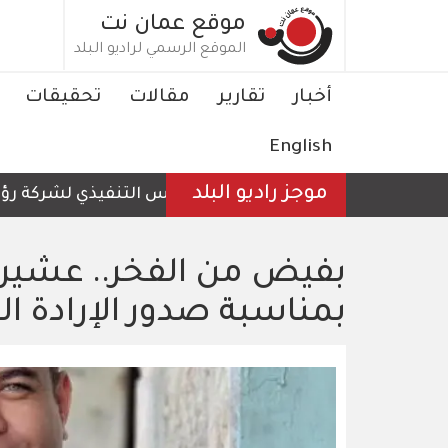
تجاوز
موقع عمان نت
إلى
الموقع الرسمي لراديو البلد
المحتوى
الرئيسي
Main
أخبار
تقارير
مقالات
تحقيقات
navigation
English
موجز راديو البلد
الرئيس التنفيذي لشركة رؤية عمّ
بفيض من الفخر.. عشيرة 
بمناسبة صدور الإرادة ال