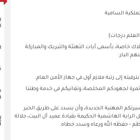
الملكية السامية
ل
ا
 العلم درجات)
اك خاصة، بأسمى آيات التهنئة والتبريك والمباركة
ا
هم البار:
ت
رقيته إلى رتبة ملازم أول في جهاز الأمن العام.
لا ثمرة لجهودكم المخلصة، وتفانيكم في خدمة وطننا
س
و
سيرتكم المهنية الجديدة، وأن يسدد على طريق الخير
الراية الهاشمية الحكيمة بقيادة عميد آل البيت، جلالة
إ
EN
عظم - حفظه الله ورعاه وسدد خطاه.