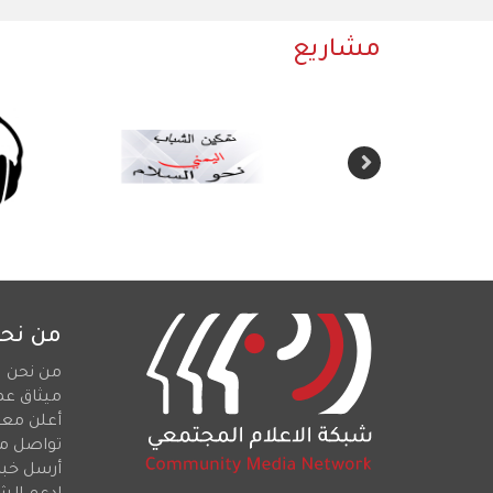
مشاريع
من نح
من نحن
ميثاق عم
أعلن معن
تواصل م
أرسل خبرا