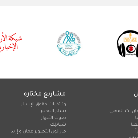
ن
مشاريع مختاره
وثائقيات حقوق الإنسان
ان نت المهني
نساء التغيير
ا
صوت الأغوار
عنا
شبابلِك
ً
ماراثون التصوير عمان و إربد