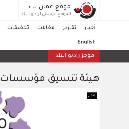
تجاوز
موقع عمان نت
إلى
الموقع الرسمي لراديو البلد
المحتوى
الرئيسي
Main
أخبار
تقارير
مقالات
تحقيقات
navigation
English
موجز راديو البلد
هيئة تنسيق مؤسسات ا
همم