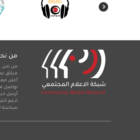
من نح
من نحن
ميثاق عم
أعلن معن
تواصل م
أرسل خبرا
ادعم الش
سياسة ا