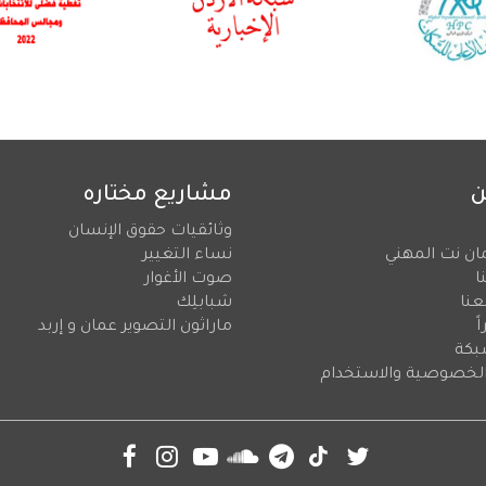
ن
مشاريع مختاره
وثائقيات حقوق الإنسان
ان نت المهني
نساء التغيير
ا
صوت الأغوار
عنا
شبابلِك
ً
ماراثون التصوير عمان و إربد
بكة
لخصوصية والاستخدام