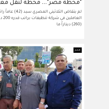
"محطة مصر"... محطة لنقل معان
لم يتقاض الثلا
العا
(260) ديناراً ما
همم