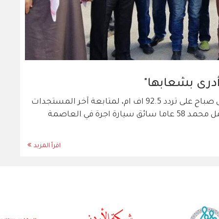
أدرى بشعابها"
يدير السائق محمد ذياب قرص مذياع سيارته كل صباح على تردد 92.5 اف ام، لمتابعة آخر المستجدات
والمعلومات المتعلقة بقطاع النقل العام. يعمل محمد 58 عاما سائق سيارة اجرة في العاصمة
اقرأ المزيد