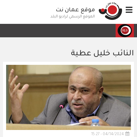
تجاوز
Toggle
موقع عمان نت
إلى
navigation
المحتوى
الموقع الرسمي لراديو البلد
الرئيسي
النائب خليل عطية
04/14/2024 - 15:27