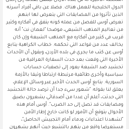
المحطة الأخيرة له في بلده الأردن لينتقل بعدها إلى إحدى
الدول الخليجية للعمل هناك. فضلا عن باقي أفراد أسرته
الذين تأثروا من المضايقات التي يتعرض لها ابنهم.
تعرض أوس للفصل من عمله كونه يتفق في أفكاره وكثير
من تعاليم المذهب الشيعي، موضحا "لعمان نت" أنه
قريب في كثير من أفكاره مع المذهب الشيعة وإن كان
يخالف عدد من قواعد التي تحكمه. خطاب الكراهية يتابع
أوس عن كثب ما يجري في بلده الأردن، ويقول أن الأحداث
الأخيرة التي وقعت بعد حدث السفارة العراقية من
تحشيد ضد الشيعة يعود إلى تصفيات حسابات
سياسية وأخرى طائفية مرتبطة ارتباطا وثيقا بالأزمة
السورية. يتابع أوس الحدث الأخير عبر وسائل الإعلام،
يعلق لنا بقوله: "شعور سيء جدا أن ترصد حالة التحشيد
التي حدثت، أعلم أن عددا من أصدقائي يشعرون بضيق
ومضايقات قد تصل إلى حد الضرب". أوس أمام هذه
الأحوال يتوقع أن الأمور لو كانت خارج إطار الأمن
"لشهدنا اعتداءات ودماء أمام التجييش الحاصل"،
مستعرضا واقع من يتهم بالتشيع حيث أنهم يشهرون