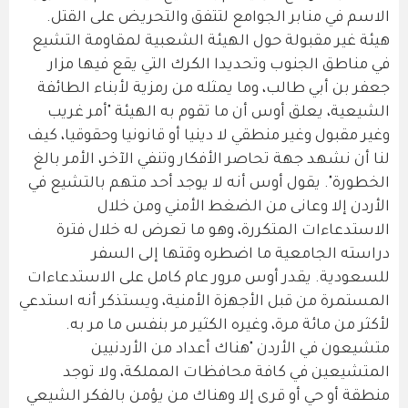
الاسم في منابر الجوامع لتتفق والتحريض على القتل.
هيئة غير مقبولة حول الهيئة الشعبية لمقاومة التشيع
في مناطق الجنوب وتحديدا الكرك التي يقع فيها مزار
جعفر بن أبي طالب، وما يمثله من رمزية لأبناء الطائفة
الشيعية، يعلق أوس أن ما تقوم به الهيئة "أمر غريب
وغير مقبول وغير منطقي لا دينيا أو قانونيا وحقوقيا، كيف
لنا أن نشهد جهة تحاصر الأفكار وتنفي الآخر، الأمر بالغ
الخطورة". يقول أوس أنه لا يوجد أحد متهم بالتشيع في
الأردن إلا وعانى من الضغط الأمني ومن خلال
الاستدعاءات المتكررة، وهو ما تعرض له خلال فترة
دراسته الجامعية ما اضطره وقتها إلى السفر
للسعودية. يقدر أوس مرور عام كامل على الاستدعاءات
المستمرة من قبل الأجهزة الأمنية، ويستذكر أنه استدعي
لأكثر من مائة مرة، وغيره الكثير مر بنفس ما مر به.
متشيعون في الأردن "هناك أعداد من الأردنيين
المتشيعين في كافة محافظات المملكة، ولا توجد
منطقة أو حي أو قرى إلا وهناك من يؤمن بالفكر الشيعي