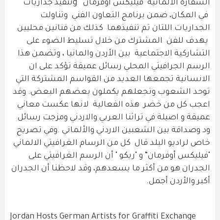
السفارة الألمانية "فيليكس أوفرمان " gتنفيذ جداريات
في المكان، ضمن برنامج التعاون الفني وتناولت
الجداريات اللتان تم تنفيذهما كذلك من فنانين محليين
يهدف للفن المشترك من خلال تسليط الضوء على
التشاركية الاجتماعية بين الأردن والمانيا ، وتضمن هذا
الرسم الجرافيتي المحلي رسائل عميقة تؤكد على ان
الانسانية تجمعها العديد من القواسم المشتركة التي
توحد الشعوب وتجعلهم يكملون بعضهم البعض. وقد
اعجب كل من خضر هذه الفعالية لانها عكست معاني
عميقة و اصيلة في تراثنا العربي والاردني ومزجت رسائل
ود وصداقة بين الشعبين الاردني والألماني .وفي تصريح
خاص لراديو البلد قال كل من الرسام الغرافيتي الالماني
"فيليكس أوفرمان“ و "ريكو " أن الرسم الغرافيتي على
الجدران هو من أكثر ما يسعدهم، وقد لاحظنا أن الجدران
أكبر والأردن أجمل.
Jordan Hosts German Artists for Graffiti Exchange