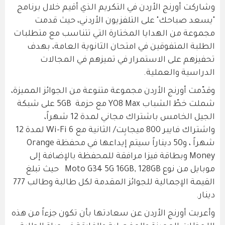
وشاركت أورنج الأردن في التكريم الذي أقيم خلال برنامج
"يسعد صباحك" على التلفزيون الأردني، حيث قدمت
مجموعة من الهدايا المختارة التي تتناسب مع متطلبات
الطلبة المتفوقين في امتحان الثانوية العامة، بهدف
تحفيزهم على الاستمرار في تميزهم في المجالات
الدراسية والعملية.
وقدّمت أورنج الأردن مجموعة متنوعة من الجوائز المميزة،
شملت خطّ الشباب YO8 Max مع حزمة 5GB على شبكة
الجيل الخامس باشتراك مجاني لمدة 12 شهراً،
واشتراك فايبر 800 ميجابِت/ الثانية مع Wi-Fi 6 لمدة 12
شهراً ، و50 ديناراً سيتم إيداعها في محفظة Orange
Money وبطاقة فيزا مرافقة للمحفظة بالإضافة إلى
موبايل من نوع Moto G34 5G 16GB, 128GB حيث تبلغ
القيمة الإجمالية للجوائز المقدمة لكل طالبة وطالب 777
دينار.
وأعربت أورنج الأردن عن سعادتها بأن تكون جزءاً من هذه