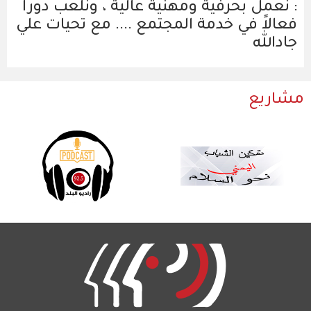
: نعمل بحرفية ومهنية عالية ، ونلعب دوراً
فعالاً في خدمة المجتمع .... مع تحيات علي
جادالله
مشاريع