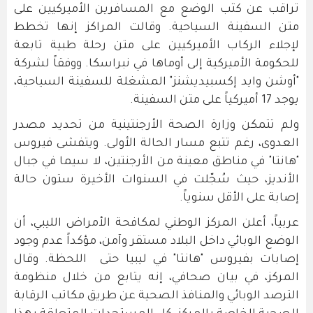
تراقب عن كثب الوضع مع المسافرين الأميركيين على
متن السفينة السياحية. وقالت المراكز إنها تخطط
لإجلاء الركاب الأميركيين على متن رحلة طبية تابعة
للحكومة الأميركية إلى أوماها في نبراسكا. ووفقاً لشركة
"أوشن وايد إكسبيديشنز" المشغلة للسفينة السياحية،
يوجد 17 أميركياً على متن السفينة.
ولم تتمكن وزارة الصحة الأرجنتينية من تحديد مصدر
العدوى، رغم تتبع مسار الحالة الأولى. ويتفشى فيروس
"هانتا" في مناطق معينة من الأرجنتين، لا سيما في جبال
الأنديز، حيث سُجّلت في السنوات الأخيرة ستون حالة
إصابة على الأقل سنوياً.
عربياً، أعلن المركز الوطني لمكافحة الأمراض الليبي، أن
الوضع الوبائي داخل البلاد مستقر وآمن، مؤكداً عدم وجود
إصابات بفيروس "هانتا" في ليبيا حتى اللحظة. وقال
المركز، في بيان صحافي، إنه يتابع من خلال منظومة
الترصد الوبائي والمنافذ الصحية عن طريق مكاتب الرقابة