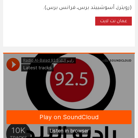
(رويترز، أسوشييتد برس، فرانس برس).
عمان نت لايت