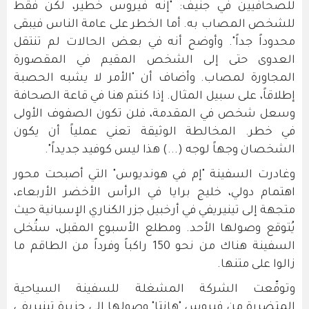
للصحافيين في جنيف: "إنه فيروس خطير، لكن فقط
للشخص المصاب به. أما الخطر على عامة الناس فيبقى
محدوداً جداً". وأوضح أنه في بعض الحالات لم تنتقل
العدوى حتى إلى الشخص المقيم في المقصورة
المجاورة لمصاب. وأضاف أن "الأمر لا يشبه الحصبة
إطلاقاً، على سبيل المثال. إذا كنتم هنا في قاعة الصحافة
وسعل شخص في المقدمة، فلن تكون الصفوف الأولى
في خطر. المخالطة الوثيقة تعني عملياً أن يكون
الشخصان وجهاً لوجه (...) هذا ليس كوفيد جديداً".
وغادرت السفينة "إم في هونديوس" التي أصبحت محور
اهتمام دولي، خليج برايا في الرأس الأخضر الأربعاء،
متجهة إلى تينيريفي في أرخبيل جزر الكناري الإسبانية حيث
يُتوقع وصولها الأحد. ومطلع الأسبوع المقبل، ستُخلى
السفينة هناك من نحو 150 راكباً وفرداً من الطاقم ما
زالوا على متنها.
وتوقّعت الشركة المشغلة للسفينة السياحية
المتضررة من فيروس "هانتا" وصولها إلى جزيرة تينيريفي