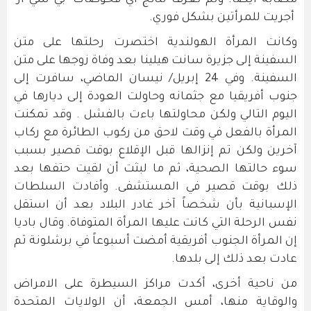
مصابة أيضاً. ولم تعرف نتائج أي فحوصات "بي سي آر"
أجريت للمرأتين بشكل فوري.
وكانت المرأة الهولندية اختصرت رحلتها على متن
السفينة إلى جزيرة سانت هيلينا بعد وفاة زوجها على متن
السفينة. وفي 24 إبريل/ نيسان الماضي، سافرت إلى
جنوب أفريقيا مع جثمانه وحاولت العودة إلى ديارها في
اليوم التالي ولكن محاولتها باءت بالفشل . وقد تمكنت
المرأة بالفعل في وقت لاحق من ركوب الطائرة مع ركاب
آخرين ولكن تم إنزالها قبل الإقلاع بوقت قصير بسبب
سوء حالتها الصحية، ثم ما لبثت أن لقيت حتفها بعد
ذلك بوقت قصير في المستشفى. وأفادت السلطات
الإسبانية بأن شخصاً آخر غادر البلاد بعد أن استقل
نفس الرحلة التي كانت عليها المرأة المتوفاة. وقال باديا
إن المرأة الجنوب أفريقية أمضت أسبوعاً في برشلونة ثم
عادت بعد ذلك إلى بلدها.
من ناحية أخرى، أكدت مراكز السيطرة على الامراض
والوقاية منها، أمس الجمعة، أن الولايات المتحدة