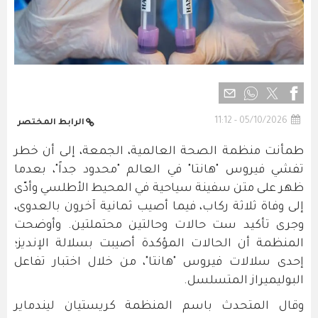
05/10/2026 - 11:12
الرابط المختصر
طمأنت منظمة الصحة العالمية، الجمعة، إلى أن خطر
تفشي فيروس "هانتا" في العالم "محدود جداً"، بعدما
ظهر على متن سفينة سياحية في المحيط الأطلسي وأدّى
إلى وفاة ثلاثة ركاب، فيما أصيب ثمانية آخرون بالعدوى،
وجرى تأكيد ست حالات وحالتين محتملتين. وأوضحت
المنظمة أن الحالات المؤكدة أصيبت بسلالة الإنديز؛
إحدى سلالات فيروس "هانتا"، من خلال اختبار تفاعل
البوليميراز المتسلسل.
وقال المتحدث باسم المنظمة كريستيان ليندماير