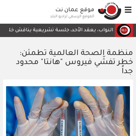
تجاوز
Toggle
موقع عمان نت
إلى
navigation
المحتوى
الموقع الرسمي لراديو البلد
الرئيسي
لس النواب، يعقد الأحد، جلسة تشريعية يناقش خلالها قرار ل
منظمة الصحة العالمية تطمئن:
خطر تفشّي فيروس "هانتا" محدود
جداً