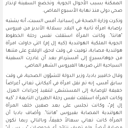
الممكنة بسبب الأحوال الجوية. وتخضع السفينة لإنذار
صحي دولي منذ نهاية الأسبوع الماضي.
وذكرت وزارة الصحة في إسبانيا، أمس السبت، أنه يشتبه
بإصابة امرأة ثانية في البلاد بسلالة الأنديز من فيروس
"هانتا". وكانت المرأة استقلت نفس رحلة الخطوط
الجوية الملكية الهولندية (كيه إل إم) التي حاولت امرأة
هولندية مصابة، توفيت في وقت لاحق، الإقلاع على متنها
من جوهانسبرغ إلى أمستردام بعد أن غادرت السفينة
السياحية التي ضربها الفيروس الشهر الماضي.
وقال خافيير باديا، وزير الدولة للشؤون الصحية، في وقت
سابق أمس، إنه تم نقل امرأة في أليكانتي تعاني أعراضاً
خفيفة للإصابة إلى المستشفى لتنفيذ إجراءات العزل.
وكانت المرأة استقلت نفس رحلة الطيران التابعة لـ "كيه
إل إم"، وكانت تجلس على بعد صفين خلف المرأة
الهولندية المصابة بفيروس "هانتا". وأضاف باديا أن
المرأة كانت تعاني سعالاً خفيفاً، وبالتالي ربما تكون