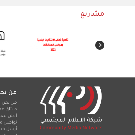
مشاريع
من نح
من نحن
ميثاق عم
أعلن معن
تواصل م
أرسل خبرا