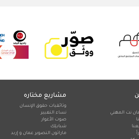
ن
مشاريع مختاره
وثائقيات حقوق الإنسان
ان نت المهني
نساء التغيير
ا
صوت الأغوار
عنا
شبابلِك
ً
ماراثون التصوير عمان و إربد