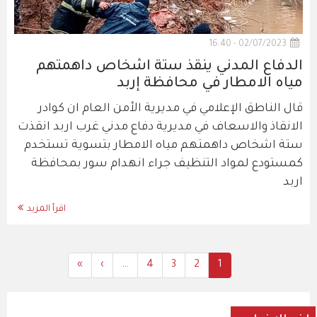
02/07/2023 - 16:40
الدفاع المدني ينقذ ستة اشخاص داهمتهم
مياه الامطار في محافظة إربد
قال الناطق الإعلامي في مديرية الأمن العام ان كوادر
الانقاذ والاسعاف في مديرية دفاع مدني غرب اربد انقذت
ستة اشخاص داهمتهم مياه الامطار بتسوية تستخدم
كمستودع لمواد التنظيف جراء انهدام سور بمحافظة
اربد
اقرأ المزيد
Last
»
Next
›
…
All
4
All
3
Current
All
2
1
Pagination
page
page
Content
Content
Content
page