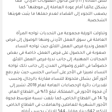
لنص المادة (٢٢٢) من قـانون العقوبـات الأردني٬ مما
يشـكل عائقـا أمام عودة العاملة إلى موطنها٬ كما
يصعب اللجوء إلى القضاء لعدم حملها ما يثبت هويتها
الشخصية.
وتناولت الورقة مجموعة من التحديات تواجه المرأة
العاملة في سوق العمل الأردني ومنها الوصول إلى فرص
العمل وندرة فرص العمل اللائق حيث تواجه النساء
صعوبة في الحصول على فرص العمل، خاصة في بعض
المجالات المهنية، إلى جانب ندرة فرص العمل اللائق
خصوصًا في القرى وضواحي المدن، إلى جانب ذلك تواجه
النساء تمييزا في الأجر على أساس الجنس، حيث يتم دفع
أجور أقل بشكل ملحوظ للنساء مقارنة بالرجال، وحسب
تقديرات دائرة الإحصاءات العامة لعام 2018، تشير إلى
أن فجوة الأجور في المملكة، تبلغ 13% في القطاع العام،
و14.1 في القطاع الخاص، كما بلغت نسبة متوسط فجوة
الأجور الشهرية للعاملين والعاملات في القطاع الخاص،
للذكور 642 دينار مقابل 544 للإناث بحسب أرقام