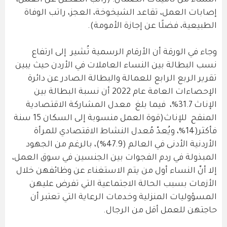
النساء من تأمينات الضمان: (راتب التعطل عن العمل،
إصابات العمل، تقاعد الشيخوخة، العجز، راتب الوفاة
الطبيعية، فضلًا عن إجازة الأمومة).
وجاء في الورقة أن الأرقام الرسمية تُشير إلى ارتفاع
نسب البطالة بين النساء العاملات في الأردن حيث يبين
تقرير الربع الرابع للعمالة والبطالة الصادر عن دائرة
الإحصاءات العامة عام 2022 أن نسبة البطالة بين
الإناث 31.7%، فيما بلغ معدل المشاركة الاقتصادية
المنقح للإناث(قوة العمل منسوبة إلى السكان 15 سنة
فأكثر(14%، ويُعدّ مُعدل النشاط الاقتصادي للمرأة
الأردنية الأدنى في العالم (47.9%)، بالرغم من الجهود
المبذولة في ردم الفجوات بين الجنسين في سوق العمل،
إلا أنّ النساء أول من يتم الاستغناء عن وظائفهن خلال
الأزمات بسبب الحالة الاجتماعية التي تفرض عليهن
المسؤوليات المنزلية وخدمات الرعاية التي تعتبر أن
حاجتهن للعمل أقل من الرجال.