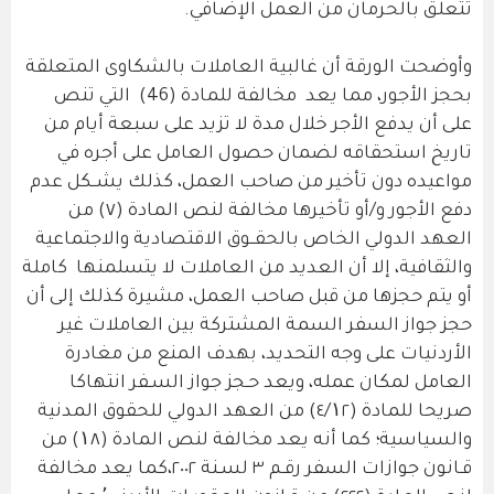
تتعلق بالحرمان من العمل الإضافي.
وأوضحت الورقة أن غالبية العاملات بالشكاوى المتعلقة
بحجز الأجور، مما يعد مخالفة للمادة (46) التي تنص
على أن يدفع الأجر خلال مدة لا تزيد على سبعة أيام من
تاريخ استحقاقه لضمان حصول العامل على أجره في
مواعيده دون تأخير من صاحب العمل، كذلك يشــكل عدم
دفع الأجور و/أو تأخيرها مخالفة لنص المادة (٧) من
العهد الدولي الخاص بالحقــوق الاقتصادية والاجتماعية
والثقافية، إلا أن العديد من العاملات لا يتسلمنها كاملة
أو يتم حجزها من قبل صاحب العمل، مشيرة كذلك إلى أن
حجز جواز السفر السمة المشتركة بين العاملات غير
الأردنيات على وجه التحديد، بهدف المنع من مغادرة
العامل لمكان عمله، ويعد حـجز جواز السـفر انتهاكا
صريحا للمادة (٤/۱٢) من العهد الدولي للحقوق المدنية
والسياسية؛ كما أنه يعد مخالفة لنص المادة (۱٨) من
قـانون جوازات السفر رقـم ٣ لسـنة ٢٠٠٢،كما يعد مخالفة