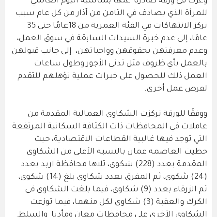
وعزت في ورقة صادرة عنها بمناسبة اليوم العالمي
للمرأة الذي يصادف في الثامن من آذار من كل عام سبب
تركز الانتهاكات في الفئة العمرية من 18عامًا حتى 35
عامًا، إلى عدم خبرة السيدات السابقة في سوق العمل،
وعدم معرفتهن بحقوقهن وواجباتهن، إلى جانب قبولهن
بالعمل بأي ظروف مثل تدني الأجور وطول ساعات
العمل ذلك للحصول على خبرات عملية تؤهلهم للتقدم
لفرص عمل أخرى.
ووفقًا للورقة تركزت الشكاوى العمالية المقدمة من
عاملات في المحافظات ذات الكثافة السكانية المرتفعة
التي توجد فيها غالبية القطاعات الاقتصادية، حيث
حظيت العاصمة عمان بالنسبة الأعلى من الشكاوى
المقدمة بعدد (228) شكوى، تلاها محافظة اربد بعدد
(24) شكوى، ثم المفرق بعدد شكاوى بلغ (14) شكوى،
ثم الزرقاء بعدد (9) شكاوى، فيما بلغت الشكاوى في
الكرك والعقبة (3) شكاوى لكل منهما، فيما توزعت
الشكاوى الأخرى على محافظات معان ومأدبا والسلط.