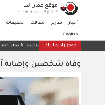
تجاوز
موقع عمان نت
إلى
الموقع الرسمي لراديو البلد
المحتوى
الرئيسي
Main
أخبار
تقارير
مقالات
تحقيقات
navigation
English
موجز راديو البلد
الأردن يستضيف الأربعاء اجتماعا لو
وفاة شخصين وإصابة آخر 