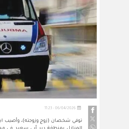
06/04/2026 - 11:23
توفي شخصان (زوج وزوجته)، وأصيب اب
المنازل بمنطقة دير أبي سعيد في محا