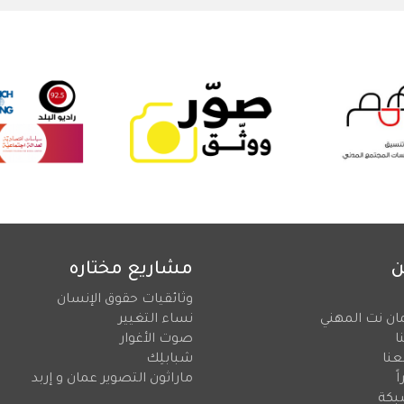
ن
مشاريع مختاره
وثائقيات حقوق الإنسان
ان نت المهني
نساء التغيير
ا
صوت الأغوار
عنا
شبابلِك
ً
ماراثون التصوير عمان و إربد
بكة