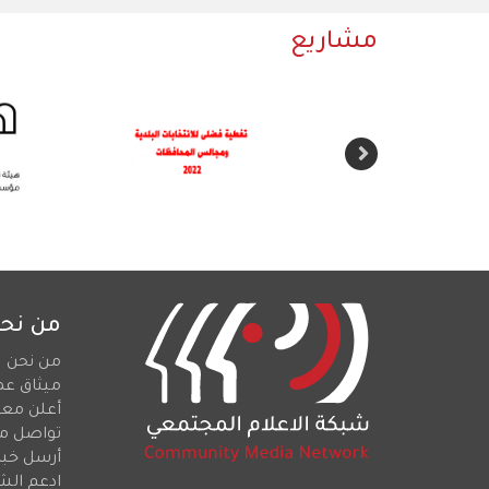
مشاريع
من نح
من نحن
ميثاق عم
أعلن معن
تواصل م
أرسل خبرا
ادعم الش