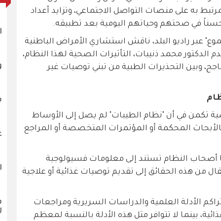
لمرتبط به على منصات التواصل الاجتماعي، وتزايد أعداد
سناً في صحتهم وحياتهم اليومية بعد تطبيقه.
ا
" عبر راديو البلد، ناقش استشاري الأمراض الباطنية
الدكتور محمد ذنيبات، التأثيرات الصحية لهذا النظام،
و
جح، وبين التحذيرات الطبية من تبني توصيات غير
ظام
م
سية تكمن في أن "نظام الطيبات" لم يصل إلى الأوساط
 كالأبحاث المحكمة أو المؤتمرات المتخصصة أو المراجع
ع
أصحاب النظام تستند إلى معلومات فسيولوجية
ا
ال من هذه الحقائق إلى تقديم توصيات غذائية أو علاجية
ف
راكم الأدلة العلمية والدراسات السريرية ومراجعات
ل
ذائية، بينما لا تتوافر مثل هذه الأدلة بالنسبة لمعظم