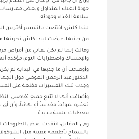
ورأى أن جانباً من الإقبال على النظام ي
جودة الغذاء المتداول وبعض ممارسات ا
سلامة الغذاء وجودته.
ليندا كلش: اقتنعت بالتفسير أكثر من ال
من جانبها، عرضت ليندا كلش تجربتها م
وقالت إنها لم تكن تعاني من أمراض مزمن
والإمساك واضطرابات النوم، مؤكدة أنها
وأوضحت أن ما جذبها في البداية لم يكن ا
الدكتور عبد الرحمن العوضي حول الجهاز
وجدت تلك التفسيرات مقنعة على الم
وأضافت أنها لا تتبع جميع تفاصيل النظام
تعتبره نموذجاً مقدساً أو نهائياً، وأن أ
معطيات علمية جديدة.
وفي المقابل، انتقدت بعض الطروحات الم
بالسماح بأطعمة معينة مثل الشوكولاتة 