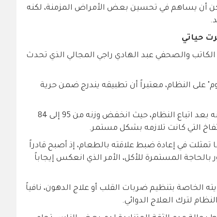
مكن أن يساهم في تحسين بعض الأمراض المزمنة، لكنه
.
رت حياتي
لكاتب والصحفي عبد الهادي راجي المجالي الذي تحدث
م" على النظام، معتبراً أن تطبيقه يندرج ضمن حرية
وأوضح أنه خسر نحو 11 كيلوغراماً من وزنه بعد اتباع النظام، حيث انخفض وزنه من 95 إلى 84
فاخ التي كانت تلازمه بشكل مستمر.
تمثلت في إعادة ضبط علاقته بالطعام، إذ أصبح قادراً
الحاجة المستمرة للأكل، الأمر الذي انعكس إيجاباً
يته الخاصة بتنظيم ضربات القلب أو علاج الدهون، نافياً
ام لترك العلاج الدوائي.