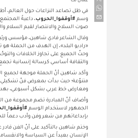
عمان نت
في ظل تصاعد النزاعات حول العالم، أطل
وسم
#أوقفوا_الحروب
، داعيةً المجت
صوت السلاح والانتصار لقيم السلام والح
وقال الشاعر فادي شاهين، مؤسس ورئيس 
«راديو البلد»، إن الهدف من الحملة هو
وحثّ الجميع على تجاوز الخلافات والتوح
والثقافة أساسي كرسالة إنسانية تجمع 
وأكد شاهين أنّ الحملة موجهة لجميع الشع
متنوّعة؛ حيث بدأت بمعرض فنّ تشكيلي إل
ومعارض خط عربي بشكل أسبوعي، بهدف ا
وأضاف أنّ المبادرة تضم مجموعة من الف
الجمهور لاستخدام الوسم
#أوقفوا_ال
بإبداعاتهم من شعر وفن وأدب دعماً للح
وختم شاهين بالتأكيد على أنّ الفن قادر
الإنسان بعيداً عن السياسة والانقسام