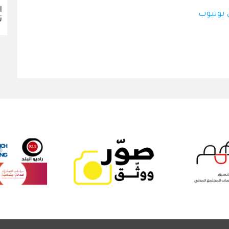
ا
 يوتيوب
ن