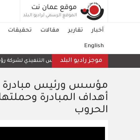
تجاوز
موقع عمان نت
إلى
الموقع الرسمي لراديو البلد
المحتوى
الرئيسي
Main
أخبار
تقارير
مقالات
تحقيقات
navigation
English
موجز راديو البلد
الرئيس التنفيذي لشركة رؤية عم
مؤسس ورئيس مبادرة "ل
أهداف المبادرة وحملتها 
الحروب