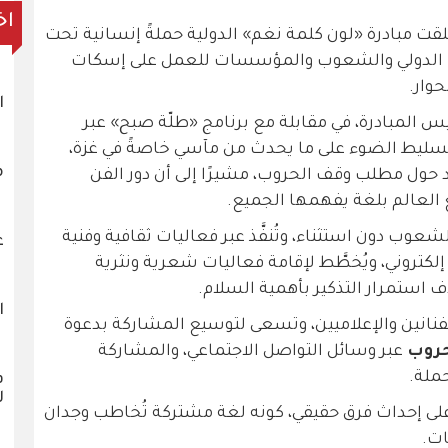
اخ
قت مبادرة «لون كلمة نغم» الدولية حملةً إنسانية تحت
مع الدولي والشعوب والمؤسسات للعمل على إسكات
وار.
ا
المبادرة، في مقابلة مع برنامج «طلّة صبح» عبر
 تسليط الضوء على ما يحدث من مآسي خاصةً في غزة،
م
ّد حول مطلب وقف الحروب، مشيرًا إلى أن دور الفن
العالم بلغة يفهمها الجميع.
وب دون استثناء، وتُنفَّذ عبر فعاليات ثقافية وفنية
ع
كتروني، ويُخطَّط لإقامة فعاليات شعرية ونثرية
ستمرار التذكير بأهمية السلام.
ا
نانين والإعلاميين، وتسعى لتوسيع المشاركة بدعوة
حروب
عبر وسائل التواصل الاجتماعي، والمشاركة
ملة.
ف
ل
 على إحداث فرق حقيقي، كونه لغة مشتركة تُخاطب وجدان
ات.