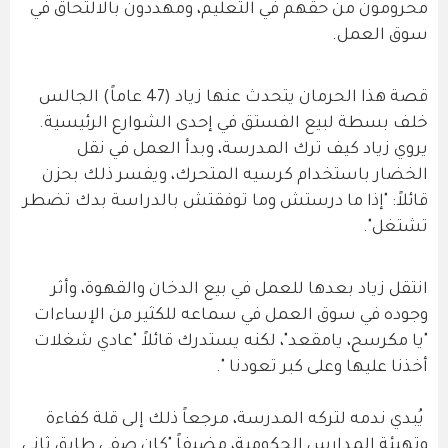
محرومون من حقهم في التعليم، ومهددون بالالتحاق في
سوق العمل.
قصة هذا الحرمان يتحدث عنها زياد (47 عاماً) الجالس
خلف بسطة لبيع الفستق في إحدى الشوارع الرئيسية.
يروي زياد كيف ترك المدرسة، وبدأ العمل في نقل
الخضار باستخدام كرسيه المتحرك، ويفسر ذلك بحزن
قائلاً: "إذا ما درستش وما توفقتش بالدراسة بدك تضطر
تشتغل".
انتقل زياد بعدها للعمل في بيع الدخان والقهوة، وأثر
وجوده في سوق العمل في سماعه للكثير من الإساءات
"يا مكرسح، يامقعد"، لكنه يستدرك قائلاً "عادي شغلات
أخذنا عليها وعلى كبر تعودنا ".
يُبدي ندمه لتركه المدرسة، مرجعاً ذلك إلى قلة كفاءة
وتهيئة المدارس الحكومية، مضيفاً "كان صفي طابق ثاني