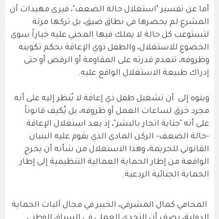
أما عن تفسير "استغلال حالة الضعف"، فيرى مهيدات أن
المشرع لم يحصرها في نطاق ضيق، بل تركها مرنة
لتستوعب كل حالة لا يملك فيها المجني عليه خياراً سوى
الخضوع للاستغلال، والطفل ذوي الإعاقة بحكم تكوينه
وظروفه، تنعدم قدرته على المقاومة أو الرفض أو حتى
إدراك طبيعة الاستغلال الواقع عليه.
وينوه إلى أن تشغيل طفل ذي إعاقة لا يُنظر إليه على أنه
مجرد خرق لساعات العمل أو ظروفه، بل يُكيف قانوناً
على أنه "جناية اتجار بالبشر"، إذ يعد استغلال الإعاقة
-حالة الضعف- الركن المادي الذي يقوم عليه البنيان
القانوني للجريمة، وهذا الاستغلال من شأنه أن يخرج
الواقعة من إطار الحماية العمالية التنظيمية إلى إطار
الحماية الجنائية الردعية.
المحامي كمال المشرقي، الخبير في مجال آليات الحماية
الدولية، يصف أن التحدي العملي في السياق الوطني