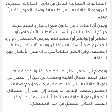
"المخالفات العمالية" لندخل في دائرة "الجنايات الخطرة"،
لأن وجود الإعاقة يغير من طبيعة الوصف الجرمي تغييراً
جذرياً.
ويبين أن المادة 3 من قانون منع الاتجار بالبشر، عرفت
جرائم الاتجار بالبشر بأنها "استقطاب الأشخاص أو
نقلهم أو إيوائهم أو استقبالهم بغرض الاستغلال"، وأورد
المشرع صوراً لهذا الاستغلال، ومنها "استغلال حالة
الضعف"، وهي الأكثر انطباقاً على حالة عمل الأطفال ذوي
الإعاقة.
ويوضح أن الطفل يمثل حالة ضعف قانونية وواقعية؛
نظراً لعدم اكتمال أهليته ونضجه، في حين أن الطفل من
ذوي الإعاقة يعيش تحت ضعف مركب ومزدوج؛ ضعف
الصغر وضعف الإعاقة، ما يقودنا إلى اعتبار أن استغلال
الأطفال ذوي الإعاقة يعد اتجاراً بالبشر، متى ما توافر
القصد الجنائي المتمثل في "نية الاستغلال".