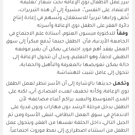
تبرر عمل الأطفال ذوي الإعاقة تحت شعار "تعليمه
الاعتماد على النفس"، مشيرةً إلى أن هذه التبريرات،
تُخفي وراءها تبريراً للاستغلال، وتُسهم في إعادة إنتاج
دائرة الفقر على الطفل ذوي الإعاقة وأسرته.
وفقاً
للدكتورة ميسون العتوم، أستاذة علم الاجتماع في
الجامعة الأردنية، فأن الطفل حينما يُدفع مبكراً إلى سوق
العمل يفقد أهم مورد اجتماعي يمكن أن يغير موقعه
الطبقي لاحقاً، وهو التعليم، وبدل أن تتحول الإعاقة إلى
حالة يمكن تعويضها بالمعرفة والتأهيل والحماية،
تتحول إلى عامل تثبيت للهشاشة.
وتكمل
حديثها بالإشارة إلى أن الأسر تنظر لعمل الطفل
ذوي الإعاقة، وكأنه تخفيف لعبء اقتصادي آني، لكنه على
المدى المتوسط والبعيد يراكم أعباء مضاعفة؛ لأن
الطفل يدخل مرحلة الرشد دون مهارات ودون قدرة على
الاندماج في سوق العمل النظامي، لتبقى الأسرة ومن ثم
الجيل التالي، داخل الحلقة نفسها من الفقر، ويتحول عمل
الطفل من استثناء اضطراري إلى نمط موروث اجتماعياً.