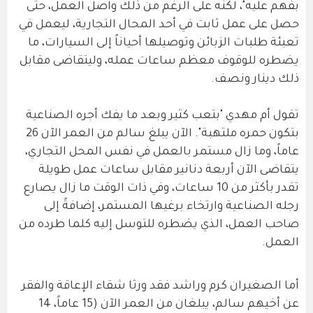
بفهم عليه"، لكنه على الرغم من ذلك واصل العمل، حتى
حصل على عمل ثابت في أحد المحال التجارية، ليعمل في
تعبئة طلبات الزبائن وتوصيلها أحياناً إلى السيارات، ما
يضطره للوقوف معظم ساعات عمله، وليتقاضى مقابل
ذلك دينار ونصف.
تقول أم مهدي "بتعب كثير وبعد ما يفك أجره الصناعية
بتكون حمره ملتهبة". الآن يبلغ سالم من العمر الآن 26
عاماً، وما زال مستمر بالعمل في نفس المحل التجاري،
يتقاضى الآن أربعة دنانير مقابل ساعات عمل طويلة
تقدر بأكثر من 10 ساعات، وفي ذات الوقت ما زال يصارع
رجله الصناعية وارتخاء برغيها المستمر، إضافةً إلى
صاحب العمل، الذي يضطره للتوسل إليه كلما طرده من
العمل.
أما الصغيران كرم وراشد فقد ورثا شقاء الإعاقة والفقر
عن أخيهم سالم، يبلغان من العمر الآن (15 عاماً، 14