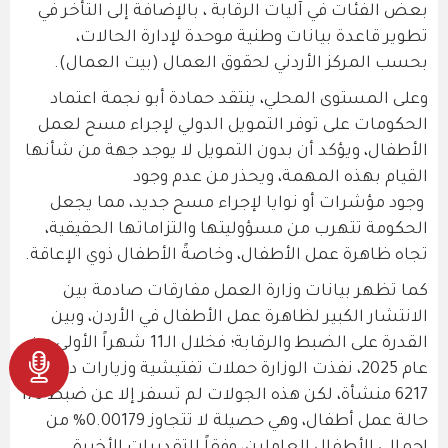
بعض الفئات في آليات الرقابة ، بالإضافة إلى التأخر في
تطوير قاعدة بيانات وطنية موحدة لإدارة الحالات،
بحسب المركز الأردني لحقوق العمال (بيت العمال).
وعلى المستوى المحلي، ينتقد حمادة أبو نجمة اعتماد
الحكومات على توفر التمويل الدولي لإجراء مسح لعمل
الأطفال، ويؤكد أن بدون التمويل لا يوجد جهة من شأنها
القيام بهذه المهمة، ويحذر من عدم وجود
وجود مؤشرات أو نوايا لإجراء مسح جديد، مما يجعل
الحكومة تتهرب من مسؤوليتها والتزاماتها الحقيقية،
تجاه ظاهرة عمل الأطفال، وخاصةً الأطفال ذوي الإعاقة.
كما تظهر بيانات وزارة العمل مفارقات صادمة بين
الانتشار الكبير لظاهرة عمل الأطفال في الأردن، وبين
القدرة على الضبط والرقابة؛ فخلال الـ11 شهراً الأولى من
عام 2025، نفذت الوزارة حملات تفتيشية وزيارات دورية ل
6217 منشأة، لكن هذه الجولات لم تسفر إلا عن ضبط 179
حالة عمل أطفال، وهي حصيلة لا تتجاوز 0.00179% من
إجمالي الأطفال العاملين، وفقاً للتقديرات الأخيرة.