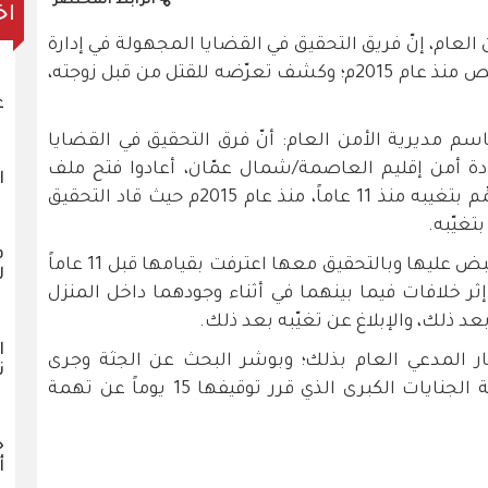
الرابط المختصر
اخ
العام، إنّ فريق التحقيق في القضايا المجهولة في إدارة
البحث الجنائي أعاد فتح ملف تغيّب شخص منذ عام 2015م؛ وكشف تعرّضه للقتل من قبل زوجته،
ع
اسم مديرية الأمن العام: أنّ فرق التحقيق في القضايا
ادة أمن إقليم العاصمة/شمال عمّان، أعادوا فتح ملف
ا
إحدى قضايا التغيّب لأحد الأشخاص عُمِّم بتغيبه منذ 11 عاماً، منذ عام 2015م حيث قاد التحقيق
تغيّبه.
ف
وتابع الناطق الإعلامي أنّه جرى إلقاء القبض عليها وبالتحقيق معها اعترفت بقيامها قبل 11 عاماً
ل
ر خلافات فيما بينهما في أثناء وجودهما داخل المنزل
د ذلك، والإبلاغ عن تغيّبه بعد ذلك.
ا
ار المدعي العام بذلك؛ وبوشر البحث عن الجثة وجرى
ن
تحويل المشتبه بها لمدعي عام محكمة الجنايات الكبرى الذي قرر توقيفها 15 يوماً عن تهمة
خ
أ