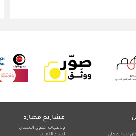
ن
مشاريع مختاره
وثائقيات حقوق الإنسان
ان نت المهني
نساء التغيير