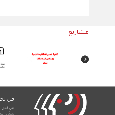
مشاريع
من نح
من نحن
ميثاق عم