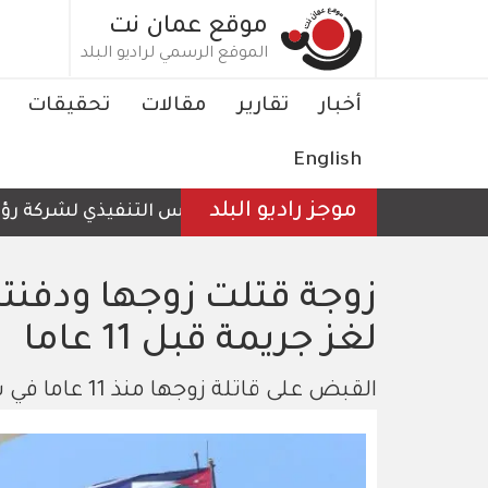
تجاوز
موقع عمان نت
إلى
الموقع الرسمي لراديو البلد
المحتوى
الرئيسي
Main
أخبار
تقارير
مقالات
تحقيقات
navigation
English
موجز راديو البلد
الرئيس التنفيذي لشركة رؤية عم
زوجة قتلت زوجها ودفنته 
لغز جريمة قبل 11 عاما
القبض على قاتلة زوجها منذ 11 عاما في شمال عمّان