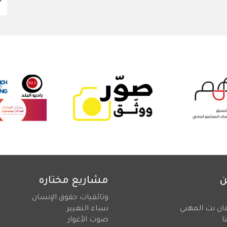
ن
مشاريع مختاره
وثائقيات حقوق الإنسان
ان نت المهني
نساء التغيير
ا
صوت الأغوار