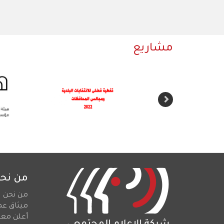
مشاريع
من نح
من نحن
ميثاق عم
أعلن معن