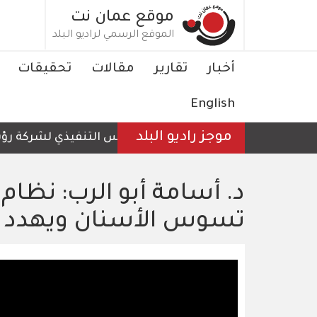
تجاوز
موقع عمان نت
إلى
الموقع الرسمي لراديو البلد
المحتوى
الرئيسي
Main
أخبار
تقارير
مقالات
تحقيقات
navigation
English
موجز راديو البلد
الرئيس التنفيذي لشركة رؤية عم
د. أسامة أبو الرب: نظا
تسوس الأسنان ويهدد ا