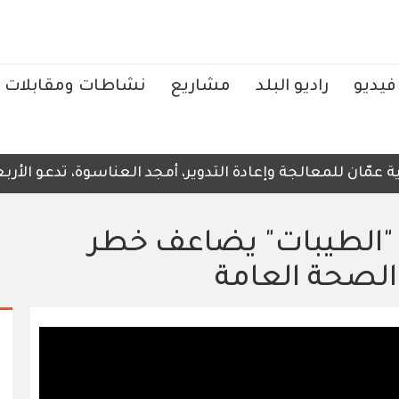
فيديو
راديو البلد
مشاريع
نشاطات ومقابلات
ّان للمعالجة وإعادة التدوير، أمجد العناسوة، تدعو الأربعا
م "الطيبات" يضاعف خطر
لصحة العامة