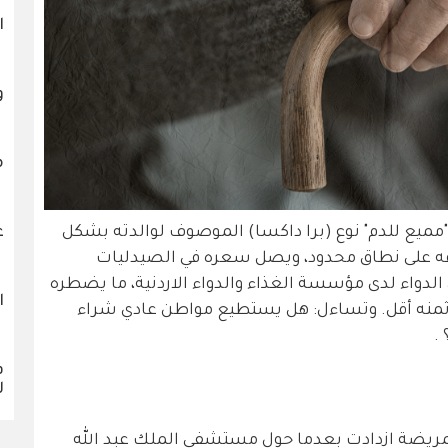
ا
و
م
ع
ميع للدم" نوع (برا داكسا) الموصوف لوالدته بشكل
فه على نطاق محدود، ويصل سعره في الصيدليات
ق مع اثمان الدواء لدى مؤسسة الغذاء والدواء الاردنية، ما يضطره
ا
ن ثمنه أقل. وتساءل: هل يستطيع مواطن عادي شراء
.
ف
ل
المريضة ازدادت بعدما حول مستشفى الملك عبد الله