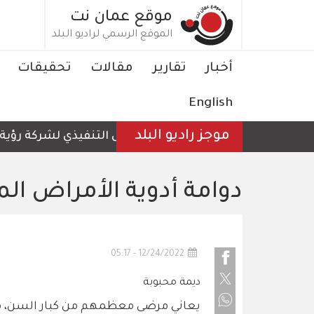
تجاوز
موقع عمان نت
إلى
الموقع الرسمي لراديو البلد
المحتوى
الرئيسي
Main
أخبار
تقارير
مقالات
تحقيقات
navigation
English
موجز راديو البلد
الرئيس التنفيذي لشركة رؤية عمّان للمع
دوامة أدوية الأمراض ال
12/24/2022 - 05:17
ديمة محبوبة
يعاني مرضى معظمهم من كبار السن، من