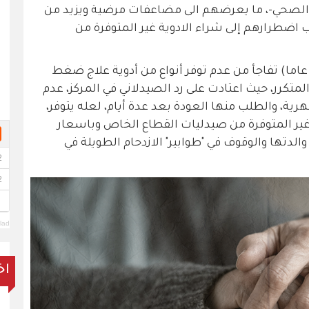
 الصحي-، ما يعرضهم الى مضاعفات مرضية ويزيد من
 اضطرارهم إلى شراء الادوية غير المتوفرة من
م تعد سعاد* ابنة المريضة أم عمر(68 عاما) تفاجأ من عدم توفر أنواع من أدوية علاج ضغط
تكرر، حيث اعتادت على رد الصيدلاني في المركز، عدم
هرية، والطلب منها العودة بعد عدة أيام، لعله يتوفر،
 غير المتوفرة من صيدليات القطاع الخاص وباسعار
الدتها والوقوف في "طوابير" الازدحام الطويلة في
lad
اخ