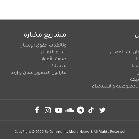
ن
مشاريع مختاره
وثائقيات حقوق الإنسان
ان نت المهني
نساء التغيير
ا
صوت الأغوار
عنا
شبابلِك
ً
ماراثون التصوير عمان و إربد
بكة
لخصوصية والاستخدام
CopyRight © 2026 By
Community Media Network
All Rights Reserved