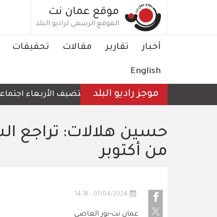
تجاوز
موقع عمان نت
إلى
الموقع الرسمي لراديو البلد
المحتوى
الرئيسي
Main
أخبار
تقارير
مقالات
تحقيقات
navigation
English
موجز راديو البلد
الأردن يستضيف الأربعاء اجتماعا لوز
حسين هلالات: تراجع الس
من أكتوبر
07/04/2024 - 14:18
عمان نت-نور العاصي