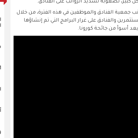
نب جمعية الفنادق والموظفين في هذه الفترة، من خلال
ا
مرين والفنادق على غرار البرامج التي تم إنشاؤها
ا
 يعد أسوأ من جائحة كورونا.
م
1121 
ا
أ
و