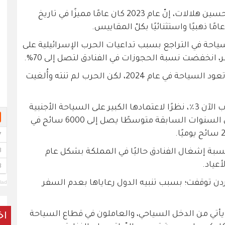
قال نائب رئيس جمعية الفنادق الأردنية حسين هلالات، إنّ عام 2023 كان عامًا مميزًا في تاريخ
مًا ذهبيًا واستثنائيًا بكلّ المقاييس.
السياحة في التراجع بسبب تداعيات الحرب الإسرائيلية على
، انخفضت نسبة الحجوزات في الفنادق لتصل إلى 70%.
وأضاف هلالات أنهم كانوا متفائلين بأن تعود السياحة في عام 2024، لكن الحرب لم تنته وأُلغيت
وأشار أن نسبة الإشغال في البتراء تقارب الآن 3٪، نظرًا لاعتمادها الكبير على السياحة الأجنبية
التي تأثرت بشدة، حيث كانت تستقبل في السنوات السابقة متوسطًا يصل إلى 6000 سائح في
ّ نسبة إشغال الفنادق حاليًا في المملكة بشكل عام
لأردن توقفت؛ بسبب تنبيه الدول رعاياها بعدم السفر
lad
الإجمالي يأتي من الدخل السياحي، والعاملون في قطاع السياحة
اخ