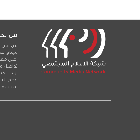
من نح
من نحن
ميثاق عم
أعلن معن
تواصل م
أرسل خبرا
ادعم الش
سياسة ا