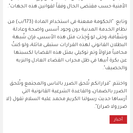
الأمنية حسب مقتضى الحال وفقاً لقوانين هذه الجهات".
وتابع: "الحكومة ممعنة في استخدام المادة (173/ب) من
نظام الخدمة المدنية دون وجود أسس واضحة وعادلة
وشفّافة، وحتى لو وُجِدَت مثل هذه الأسس، فإن شُبهة
البطلان القانوني لهذه القرارات ستبقى ماثلة، ولو كنتُ
محامياً مزاولاً وتم توكيلي بمثل هذه القضايا لكسبتها
عن بكرة أبيها في ظل محراب القضاء العادل والنزيه
والحصيف".
واختتم: "قراراتكم تُلحق الضرر بالناس والمجتمع وتُلحق
الضرر بالضمان، والقاعدة الشرعية القانونية التي
أرساها حديث رسولنا الكريم محمد عليه السلام تقول (لا
ضرر ولا ضرار)".
أخبار