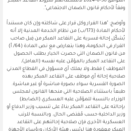
الموافق 30-6-2024 لاستكمالهم شروط التقاعد المبكر
وفقاً لأحكام قانون الضمان الاجتماعي".
وأوضح: "هذا القرار وكل قرار على شاكلته وإن كان مستنداً
لأحكام المادة (173/ب) من نظام الخدمة المدنية إلا أنه
يُشكّل إحالة قسرية على التقاعد المبكر من قِبل صاحب
القرار في الحكومة، وهذا يتعارض مع نص المادة (64/ أ)
من قانون الضمان التي حصرت الخيار بطلب الحصول
على التقاعد المبكر بالمؤمّن عليه نفسه (العامل/
الموظف ) فقط، ولا يملك أي مسؤول في القطاع المدني
صلاحية إحالة أي موظف على التقاعد المبكر بهذه
الصورة القسرية سواء بصورة مباشرة أو غير مباشرة.
طبعاً باستثناء الصلاحية التي منحها القانون لمجلس
الوزراء بالنسبة للمؤمّن عليه العسكري (الضابط)
بإحالته على التقاعد المبكر بناءً على تنسيب وزير الدفاع أو
وزير الداخلية حسب مُقتضى الحال. وبالنسبة للرتب
العسكرية الأخرى فإن صلاحية إحالتهم على التقاعد
المبكر معقودة هنا لرئيس هيئة الأركان ورؤساء الأجهزة