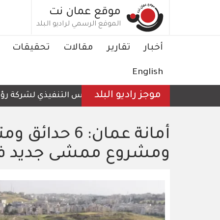
تجاوز
موقع عمان نت
إلى
الموقع الرسمي لراديو البلد
المحتوى
الرئيسي
Main
أخبار
تقارير
مقالات
تحقيقات
navigation
English
موجز راديو البلد
الرئيس التنفيذي لشركة رؤية عمّ
ومشروع ممشى جديد في