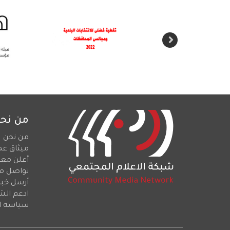
من نح
من نحن
ميثاق عم
أعلن معن
تواصل م
أرسل خبرا
ادعم الش
سياسة ا