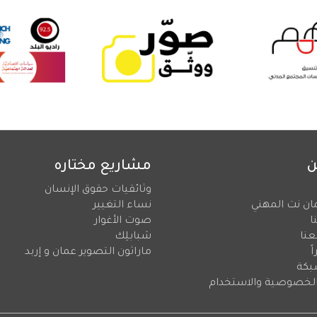
ن
مشاريع مختاره
وثائقيات حقوق الإنسان
ان نت المهني
نساء التغيير
ا
صوت الأغوار
عنا
شبابلِك
ً
ماراثون التصوير عمان و إربد
بكة
لخصوصية والاستخدام