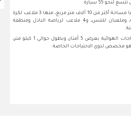
نحو 55 سيارة.
كما تضم الحديقة 11 ملعبا خصصت لها مساحة أكثر من 10 آلاف متر مربع، منها 3 ملاعب لكرة
القدم الخماسي، وملعبان لكرة السلة، وملعبان للتنس، و4 ملاعب لرياضة البادل ومنطقة
ة.
كما تم تخصيص ممر للجري وآخر للدراجات الهوائية بعرض 5 أمتار، وبطول حوالي 1 كيلو متر،
 هو مخصص لذوي الاحتياجات الخاصة.