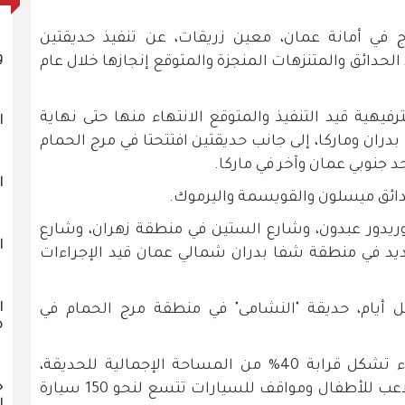
ج في أمانة عمان، معين زريقات، عن تنفيذ حديقتين
و
الحدائق والمتنزهات المنجزة والمتوقع إنجازها خلال عام
فيهية قيد التنفيذ والمتوقع الانتهاء منها حتى نهاية
ا
ان وماركا، إلى جانب حديقتين افتتحتا في مرج الحمام
د جنوبي عمان وآخر في ماركا.
ا
حدائق ميسلون والقويسمة واليرموك.
جزت 3 مماشٍ هي: كوريدور عبدون، وشارع الستين في منطقة زهران، وشارع
ا
يد في منطقة شفا بدران شمالي عمان قيد الإجراءات
ا
 أيام، حديقة "النشامى" في منطقة مرج الحمام في
م
وتضم الحديقة كذلك مساحات خضراء تشكل قرابة 40% من المساحة الإجمالية للحديقة،
خ
وجلسات خارجية ومسارات للمشي وملاعب للأطفال ومواقف للسيارات تتسع لنحو 150 سيارة
ا