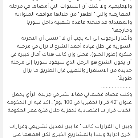
والإقليمية. ولا شك أن السنوات التي أمضاها في مرحلة
المعارضة والتي " اظهر " من خلالها مواقفه المتوازنة
والمعتدلة قد منحته قاعدة شعبية داخل سوريا
وخارجها".
وأشار الرجوب الى انه يجب أن لا " ننسى أن التجربة
السورية في ظل قيادة أحمد الشرع لا تزال في مرحلة
مبكرة (طور الحبو). فحتى وإن كانت هناك آمال كبيرة في
أن يكون الشرع هو الرجل الذي سيقود سوريا إلى مرحلة
جديدة من الاستقرار والتغيير، فإن الطريق ما يزال
طويلاً".
....................
وكتب عصام قضماني مقالا نشر في جريدة الرأي يحمل
عنوان "42 قرارا تحفيزيا في 100 يوم" ، اكد فيه ان الحكومة
اتخذت قرارات اقتصادية تحفزية خلال فترة عمر الحكومة
.
وبين ان القرارات كانت " ما بين تعديل تشريعي وقرارات
اخرى ادراية وبدءا بالمشاريع الكبرى لكن اهمهما على