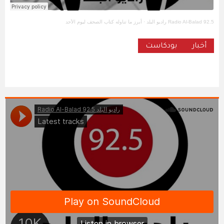
Radio Al-Balad 92.5 راديو البلد
·
أبرز ما تناوله كتاب الصحف ليوم الأحد
أخبار
بودكاست