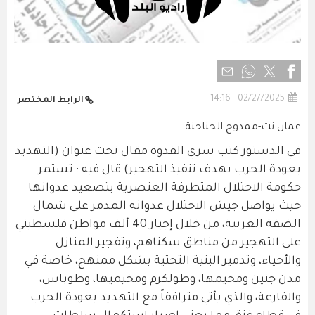
02/27/2025 - 14:16
الرابط المختصر
عمان نت-ممدوح الحناحنة
في الدستور كتب سري القدوة مقال تحت عنوان (التهديد
بعودة الحرب بهدف تنفيذ التهجير) قال فيه : تستمر
حكومة الاحتلال المتطرفة العنصرية بتصعيد عدوانها
حيث يواصل جيش الاحتلال عدوانه المدمر على شمال
الضفة الغربية، من خلال إجبار 40 ألف مواطن فلسطيني
على التهجير من مناطق سكناهم، وتفجير المنازل
والأحياء، وتدمير البنية التحتية بشكل ممنهج، خاصة في
مدن جنين ومخيمها، وطولكرم ومخيميها، وطوباس،
والفارعة، والذي يأتي مترافقاً مع التهديد بعودة الحرب