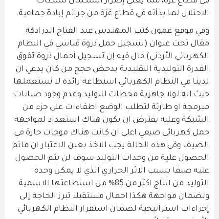
في قطاع غزة، مما يعني إصرار استكمال سلطات
الاحتلال لما بدأته في قطاع غزة من جرائم إبادة جماعية.
وفي موقع عمون كتب المهندس عبد الفتاح الدرادكة
مقال تحت عنوان (تسجيل حمل ذروة قياسي في النظام
الكهربائي الأردني) قال فيه:إن تسجيل أحمال ذروة تفوق
القدرة التوليدية التقليدية يدحض حجج من كان يدعي ان
لدينا في النظام الكهربائي استطاعة زائدة لا نستعملها
حيث انه لولا جاهزية محطات التوليد وعدم وجود صيانات
مبرمجة او طارئة لتطلب الوضع اطفاءات على جزء من
الشبكة وعليه يفترض ان يكون هناك استعداد لمواجهة
حمل كهربائي صيفي اعلى ان كانت هناك موجات حارة في
الصيف وفي هذه الحالة يجب الاخذ بعين الاعتبار ان ماتم
الحصول علية من وحدات التوليد سوف لن يتم الحصول
عليه صيفا بسبب الاثر الحراري الذي لا يمكن وحدة
التوليد من انتاج اكثر من 85% من استطاعتها الاسمية
ولضمان مواجهة هكذا احمال مستقبلا تبرز الحاجة إلى
إجراءات استراتيجية لضمان استقرار النظام الكهربائي