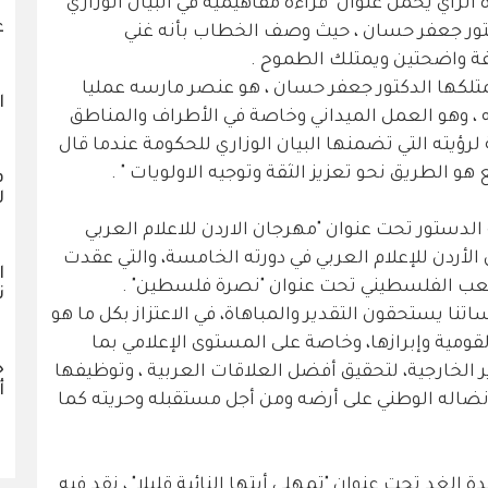
لرأي يحمل عنوان "قراءة مفاهيمية في البيان الوزاري"
ع
تور جعفر حسان ، حيث وصف الخطاب بأنه غني
ة واضحتين ويمتلك الطموح .
متلكها الدكتور جعفر حسان ، هو عنصر مارسه عمليا
ا
 ، وهو العمل الميداني وخاصة في الأطراف والمناطق
ة لرؤيته التي تضمنها البيان الوزاري للحكومة عندما قال
هو الطريق نحو تعزيز الثقة وتوجيه الاولويات " .
ف
ل
الدستور تحت عنوان "مهرجان الاردن للاعلام العربي
لأردن للإعلام العربي في دورته الخامسة، والتي عقدت
ا
شعب الفلسطيني تحت عنوان "نصرة فلسطين" .
ن
نا يستحقون التقدير والمباهاة، في الاعتزاز بكل ما هو
لقومية وإبرازها، وخاصة على المستوى الإعلامي بما
خ
ر الخارجية، لتحقيق أفضل العلاقات العربية ، وتوظيفها
أ
اله الوطني على أرضه ومن أجل مستقبله وحريته كما
 الغد تحت عنوان "تمهلي أيتها النائبة قليلا" ، نقد فيه