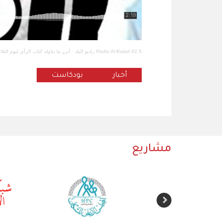
Radio Al-Balad 92.5 راديو البلد
·
أبرز ما تناوله كتاب الرأي ليوم الثلاث
أخبار
بودكاست
مشاريع