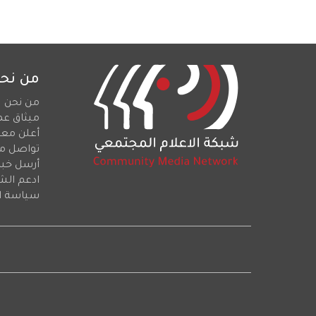
من نح
من نحن
ميثاق عم
أعلن معن
تواصل م
أرسل خبرا
ادعم الش
سياسة ا