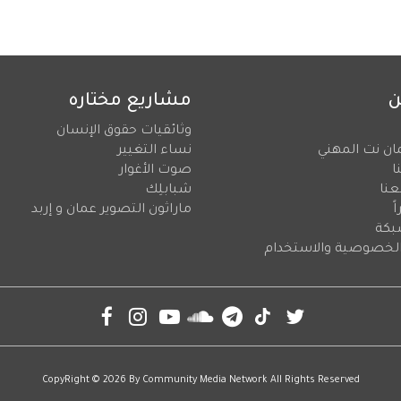
ن
مشاريع مختاره
وثائقيات حقوق الإنسان
ان نت المهني
نساء التغيير
ا
صوت الأغوار
عنا
شبابلِك
ً
ماراثون التصوير عمان و إربد
بكة
لخصوصية والاستخدام
CopyRight © 2026 By
Community Media Network
All Rights Reserved