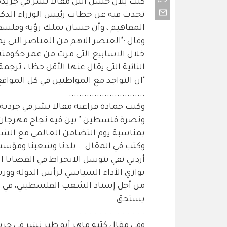
كتب بلال حسن التل مقالا نشر في جريدة ا
تحدث فيه عن خطاب رئيس الوزراء الدك
المفاهيم ، وأن حسان يملك رؤية وفلسف
وقال :"العنصر الاهم من العناصر التي ي
خلال الاسابيع التي مرت من عمر حكومته
النائية التي يقال عنها الأقل حظا ، ترجم
"ان التواجد مع المواطنين في كل المواقع 
..............................
وكتب حمادة فراعنة مقالا نشر في جردية 
ونصرة فلسطين " بين فيه نجاح مهرجان ا
بمناسبة يوم التضامن العالمي مع ال
وكتب في المقال .. بلدنا وشعبنا ومؤسسات
أردني نقي يتوسل الانخراط في القضايا ا
يوازي الأداء السياسي لرأس الدولة ووزي
من أجل إسناد الشعب الفلسطيني، في نض
يستحق.
............................
وفي مقال كتبه ماهر أبو طير نشر في جريدة