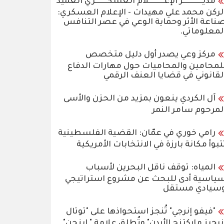
مديـــــــــــــر الإعــــــــــلام العسكــــــــري العميد
لركن محمد علي مهيدات - الإعلام العسكري:
ناعة الأثر وحماية الوعي في عصر التنافس
لمعلوماتي.
مركز وعي يصدر أول دليل متخصص
لمحامين والمحاميات حول مهارات الدفاع
لقانوني في قضايا العنف الرقمي
آل الكردي ينعون بمزيد من الحزن والأسى
لمرحوم سامر النمر
رامي خوري في عمّان: القضية الفلسطينية
تبوأ مكانة بارزة في الانتخابات الأمريكية
المياه: توقف ناقل البحرين لأسباب
ياسية أدى للبحث عن مشروع استراتيجي
سيادي مستقل
"فيفو إنرجي" تُنجز استحواذها على "توتال
نرجيز ماركتنج الأردن" وتُطلق علامة " إينجن"