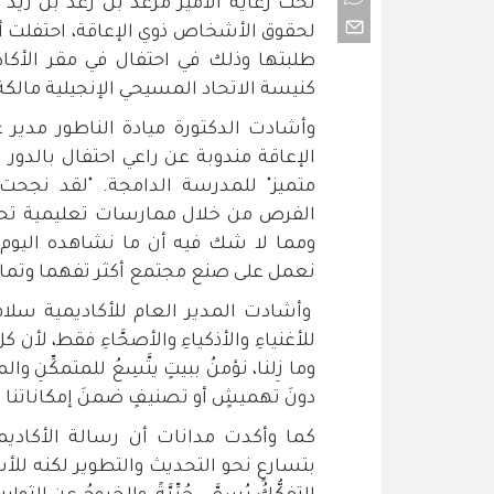
تحت رعاية الأمير مرعد بن رعد بن زيد 
لحقوق الأشخاص ذوي الإعاقة، احتفلت أكا
طلبتها وذلك في احتفال في مقر الأكا
كنيسة الاتحاد المسيحي الإنجيلية مالك
وأشادت الدكتورة ميادة الناطور مدير 
الإعاقة مندوبة عن راعي احتفال بالدور ا
متميز" للمدرسة الدامجة. "لقد نجحت 
الفرص من خلال ممارسات تعليمية تحتض
ومما لا شك فيه أن ما نشاهده اليوم م
نعمل على صنع مجتمع أكثر تفهما وتما
وأشادت المدير العام للأكاديمية سلام مدا
للأغنياءِ والأذكياءِ والأصحَّاءِ فقط، لأن كلّ
وما زِلنا، نؤمنُ ببيتٍ يتَّسِعُ للمتمكِّنِ وال
دونَ تهميشٍ أو تصنيفٍ ضمنَ إمكاناتنا وطا
كما وأكدت مدانات أن رسالة الأكاديمية 
بتسارعٍ نحو التحديث والتطوير لكنه للأسف