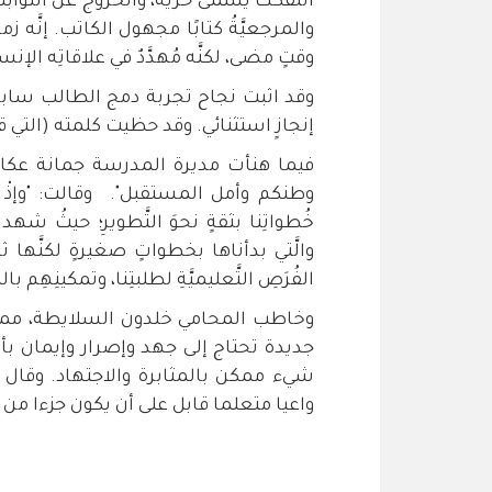
التفكُّكُ يُسمَّى حُرِّيَّةً، والخروجُ عن الث
والمرجعيَّةُ كتابًا مجهول الكاتب. إنَّه زم
وقتٍ مضى، لكنَّه مُهدَّدٌ في علاقاتِه الإنسان
وقد اثبت نجاح تجربة دمج الطالب ساب
إنجازٍ استثنائي. وقد حظيت كلمته (التي
فيما هنأت مديرة المدرسة جمانة عكاوي
وطنكم وأمل المستقبل". وقالت: "وإذْ نحتف
خُطواتِنا بثقةٍ نحوَ التَّطويرِ؛ حيثُ شهدتْ
والَّتي بدأناها بخطواتٍ صغيرةٍ لكنَّها ثابت
الفُرَصِ التَّعليميَّةِ لطلبتِنا، وتمكينِهِم ب
وخاطب المحامي خلدون السلايطة، ممثل
جديدة تحتاج إلى جهد وإصرار وإيمان 
شيء ممكن بالمثابرة والاجتهاد. وقال س
واعيا متعلما قابل على أن يكون جزءا من 