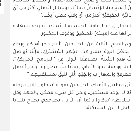
وابتِ يُسمَّى تنوُّعًا، وأصبحَ المرشدُ جهازًا، والصديقُ شاشةً،
EN
نٌ أصبحَ فيه الإنسانُ محاطًا بوسائلِ اتصالٍ أكثرَ من أيِّ
يَّةِ الحقيقيَّةِ أكثرَ من أيِّ وقتٍ مضى أيضًا."
ا حجازين ذو الإعاقة الجسدية الشديدة تخرجه بشهادة
 قرأتها عنه زميلته) بتصفيق ووقوف الحضور.
 الفوج الثالث من الخريجين. "أنتم فخر أهلكم ورجاء
لُ اليومَ بثمارِ هذا الجُهدِ المُشتركِ، فإنَّنا نواصلُ
 هذهِ السَّنةُ انطلاقتَنا الأولى في “البرنامجِ الأمريكيِّ”،
ةٌ وواثقةٌ نحوَ الأمامِ، إيمانًا منَّا بضرورةِ توفيرِ أفضلِ
المعرفةِ والمهاراتِ والقِيَمِ الَّتي تليقُ بمستقبلِهِم.”
 مجلس الأمناء، الخريجين بقوله "تدخلون الآن مرحلة
بأنه لا يوجد مستحيل، ولكن كل شيء ممكن بالجهد وكل
لايطة "تذكروا دائما أن الأردن يحتاجكم، يحتاج شبابا
الحل لا من المشكلة،"