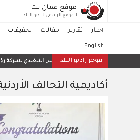
تجاوز
موقع عمان نت
إلى
الموقع الرسمي لراديو البلد
المحتوى
الرئيسي
Main
أخبار
تقارير
مقالات
تحقيقات
navigation
English
موجز راديو البلد
الرئيس التنفيذي لشركة رؤية عمّ
أكاديمية التحالف الأردنية