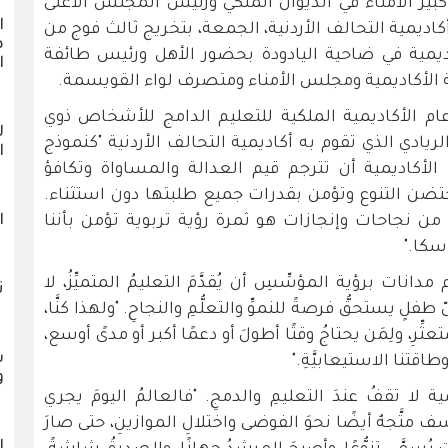
كبير الأمناء في الديوان الملكي ورئيس المجلس الأعلى
ا
ديمية التحالف الأردنية، الجمعة، بتخريج ثالث فوج من
ص
ديمية في ضاحية اليادودة بحضور الأهل ورئيس طائفة
ا
ة الأكاديمية ومجلس الأمناء ومتصرف لواء القويسمة.
عام الأكاديمية الملكية للتعليم الدامج للأشخاص ذوي
ل
لريادي الذي تقوم به أكاديمية التحالف الأردنية "كنموذج
ا
الأكاديمية أن تترجم قيم العدالة والمساواة وتكافؤ
ن التنوع وتؤمن بقدرات جميع طلبتها دون استثناء.
ا
ن نجاحات وإنجازات هو ثمرة رؤية تربوية تؤمن بأننا
سكا."
نات برؤية المؤسِّسِ أن يُقدَّمَ التعليمُ المتميِّزُ، لا
ت
 طفلٍ يستحقُّ فرصةً للنموِّ والتعلُّمِ والنجاحِ. "ولهذا كنَّا،
متعثِّرِ، ولِمَن يحتاجُ وقتًا أطولَ أو دعمًا أكبر أو مدىً أوسع،
س
قتنا الاستيعابيَّةِ."
و
لا تقفُ عندَ التعليمِ والدمجِ. "فالعالمُ اليومَ يجري
 متَّجهٌ أيضًا نحوَ الفوضى واختلالِ الموازينِ، حتى صارَ
إ