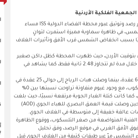
جمعية الفلكية الأردنية
ا
من جبال العالوك شمال شرق عمّان، تم رصد وتوثيق عبور محطة الفضاء الدولية ISS مساء
2026 أمام قرص الشمس، في ظاهرة سماوية مميزة استمرت لثوانٍ
 بسبب انخفاض الشمس قرب الأفق وتأثيرات الغلاف
ا
ور عند الساعة 18:48:01 مساءً بتوقيت الأردن، حيث ظهرت المحطة كظل داكن صغير
ل
يعبر بسرعة هائلة فوق سطح الشمس خلال مدة لم تتجاوز 2.48 ثانية فقط، كما يشاهد في
وقد بلغت سرعة الرياح أثناء الرصد نحو 6 عقدة، بينما وصلت هبات الرياح إلى حوالي 25 عقدة في
ا
لحظة العبور مما أثر على استقرار التلسكوب، مع وجود غيوم متفاوتة تراوحت نسبتها بين 0%
 كما كانت كتلة الغبار الجوية مرتفعة نسبيًا، حيث بلغت
نحو 600 ميكروغرام لكل متر مكعب، في حين وصلت قيمة العمق البصري للهباء الجوي (AOD)
ت
الفنية المتواضعة من صغر التلسكوب، ووقوع الظاهرة
أ
نخفض بلغ نحو 4.8 درجات فوق الأفق الغربي في موقع الرصد، وفق تحليل
ب
ء الشمس مرّ عبر طبقات كثيفة من الغلاف الجوي قبل