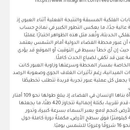
https://www.instagram.com/reel/DYah61
بات الفلكية المسبقة والنتيجة الفعلية أثناء العبور، إذ
عالية جدًا، ما يعكس التطور الكبير في نماذج حساب
فلكي الحديثة، وتُعد مثل هذه الظواهر اختبارًا عمليًا
ة أن عبور محطة الفضاء الدولية أمام الشمس يعتمد
ث إن أي خطأ بسيط في التوقيت أو الموقع قد يؤدي
 عين قد تكفي لضياع الحدث كاملًا.
ة الخاصة بمسار المحطة وسرعتها وزاوية العبور كانت
 الميدانية، رغم تأثيرات الغلاف الجوي وصعوبة الرصد
ا يجعل كل عملية عبور تجربة فريدة تتطلب تخطيطًا
.
تُعدّ محطة الفضاء الدولية أضخم منشأة بناها الإنسان في الفضاء، إذ يبلغ طولها نحو 109 أمتار
وعرضها حوالي 73 مترًا، بحجم ملعب كرة قدم تقريبا، بكتلة إجمالية تتجاوز 420 طنًا، ما يجعلها
لأرض كنجم لامع يعبر السماء بسرعة كبيرة، وتدور
المحطة على ارتفاع يتراوح بين 400 و420 كيلومترًا فوق سطح الأرض، مكملةً دورة كاملة حول