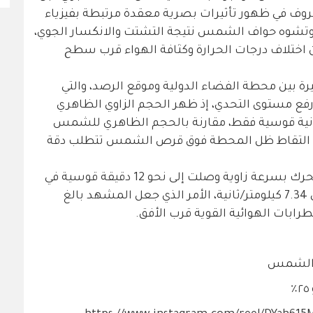
روف في ظهور تأثيرات بصرية معقدة مرتبطة بفيزياء
 وتشوه حواف الشمس نتيجة التشتت والانكسار الجوي،
ن اختلاف درجات الحرارة وكثافة الهواء قرب سطح
يرة بين محطة الفضاء الدولية وموقع الرصد، والتي
 إضافيًا في رفع مستوى التحدي، إذ ظهر الحجم الزاوي الظاهري
طة صغيرًا للغاية عند نحو 16.25 ثانية قوسية فقط، مقارنة بالحجم الظاهري للشمس
عل عملية التقاط ظل المحطة فوق قرص الشمس تتطلب دقة
وبيّنت بيانات الرصد أن المحطة كانت تتحرك بسرعة زاوية وصلت إلى نحو 12 دقيقة قوسية في
الثانية، بينما بلغت سرعتها الكلية حوالي 7.34 كيلومتر/ثانية، الأمر الذي جعل المشهد بالغ
ابات الهوائية القوية قرب الأفق.
م الشمس