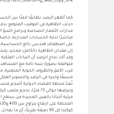
5MHcQ/?utm_source=ig_web_copy_link
كما أظهر الرصد تطابقًا لافتًا بين الحسا
حدثت الظاهرة في التوقيت المتوقع بدقة 
مدارات الأقمار الصناعية وبرامج التنبؤ ال
مباشرًا لدقة الحسابات المدارية، خاص
على اصطفاف هندسي بالغ الحساسية، حي
إلى فقدان الظاهرة بالكامل؛ فمجرد رمشة
وقد أكد نجاح الرصد أن البيانات الفلكي
متوافقة بصورة شبه تامة مع المشاهدات
قرب الأفق والظروف الجوية المتغيرة، م
مسبقًا وخبرة في الرصد والتصوير الفلكي
مرئية أحيانًا بالعين المجردة من سطح ا
كوكبنا كل 90 دقيقة تقريبًا، أي ما يعادل نحو 16 شروقًا وغروبًا للشمس يوميًا.