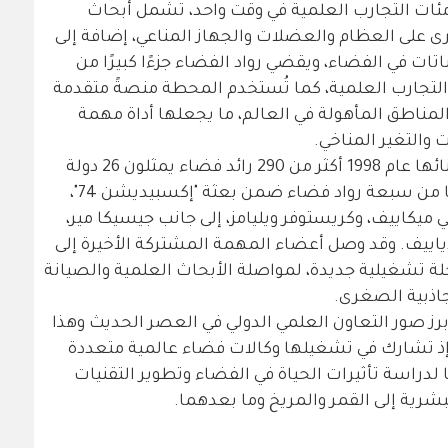
ئات التجارب العلمية في وقت واحد، تشمل أبحاث
ى على العظام والعضلات والجهاز المناعي، إضافة إلى
نباتات في الفضاء، ويقضي رواد الفضاء جزءًا كبيرًا من
التجارب العلمية، كما تُستخدم المحطة منصةً متقدمة
لمناطق المأهولة في العالم، ما يجعلها أداة مهمة
 والتغير المناخي.
وقد زار محطة الفضاء الدولية منذ بدء بنائها عام 1998 أكثر من 290 رائد فضاء يمثلون 26 دولة
حول العالم، ويتألف طاقم المحطة حاليًا من سبعة رواد فضاء ضمن بعثة "إكسبيديشن 74"،
كاييف، وكريستوفر ويليامز، إلى جانب جيسيكا مير،
دياييف. وقد وصل أعضاء المهمة المشتركة الأخيرة إلى
راير/شباط 2026 ضمن رحلة تشغيلية جديدة، لمواصلة الأبحاث العلمية والصيانة
لجاذبية الصغرى.
رز صور التعاون العلمي الدولي في العصر الحديث وهذا
 تشارك في تشغيلها وكالات فضاء عالمية متعددة
ا لدراسة تأثيرات الحياة في الفضاء وتطوير التقنيات
بشرية إلى القمر والمريخ وما بعدهما.