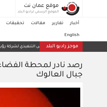
تجاوز
موقع عمان نت
إلى
الموقع الرسمي لراديو البلد
المحتوى
الرئيسي
Main
أخبار
تقارير
مقالات
تحقيقات
navigation
English
موجز راديو البلد
الرئيس التنفيذي لشركة رؤية عمّا
رصد نادر لمحطة الفضاء
جبال العالوك