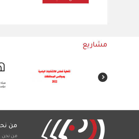
مشاريع
من نح
من نحن