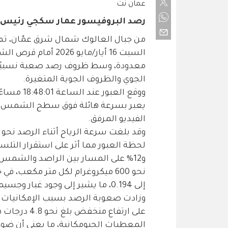
عمان نت
رصد البروفيسور عمار سكجي رئيس ال
السبت 16 أيار/مايو 
معدودة، وسط ظروف رصد صعبة نسبيًا
الجوي والظروف الجوية المتغيرة.
ووقع العب
الفيديو المرفق.
و12% على المسار بين الراصد والشمس،
إلى 0.194، ما يشير إلى وجود غبار وجسيمات عالقة خفيفة إلى متوسطة في الغلاف الجوي.
وزادت صعوبة الرصد بسبب الإمكانيات 
على ارتفاع م
المعطيات الجيومكانية، ما يعني أن ضو