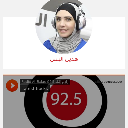
هديل البس