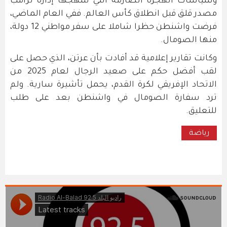
وسياسات الهجرة الصارمة التي تنتهجها إدارة ترامب
مصدر ​قلق قبل انطلاق كأس العالم. ففي العام ​الماضي،
فرضت ⁠واشنطن حظرا شاملا على سفر مواطني 12 دولة،
منها الصومال.
وكانت تقارير إعلامية قد أفادت بأن عرتن، الذي حصل على
لقب ⁠أفضل ​حكم على صعيد الرجال لعام 2025 ​من
الاتحاد الإفريقي لكرة القدم، يحمل تأشيرة سارية. ولم
ترد سفارة الصومال في ​واشنطن بعد على طلب
للتعليق.
رياضة