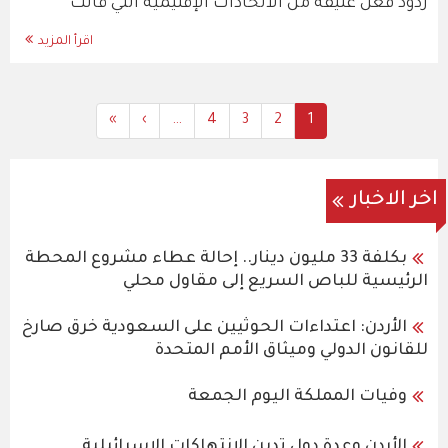
ردود فعل عنيفة من الاتحادات الإقليمية التي قالت
اقرأ المزيد
Last
»
Next
›
…
All
4
All
3
Current
All
2
1
Pagination
page
page
Content
Content
Content
page
اخر الاخبار
بكلفة 33 مليون دينار.. إحالة عطاء مشروع المحطة
الرئيسية للباص السريع إلى مقاول محلي
الأردن: اعتداءات الحوثيين على السعودية خرق صارخ
للقانون الدولي وميثاق الأمم المتحدة
وفيات المملكة اليوم الجمعة
الأردن وعدة دول تدين الإنتهاكات الإسرائيلية