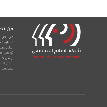
من نح
من نحن
ميثاق عم
أعلن معن
تواصل م
أرسل خبرا
ادعم الش
سياسة ا