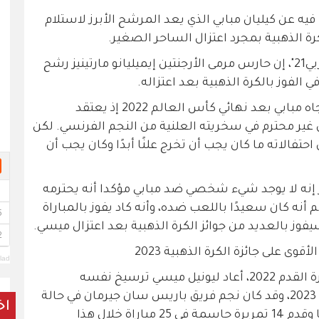
يه عن كيليان مبابي الذي يعد المرشح الأبرز لاستلام
ة الذهبية بمجرد اعتزال الساحر الصغير.
وقال الموقع، في تقريره الذي ترجمته "عربي21"، إن حارس مرمى الأرجنتين إيميليانو مارتينيز رشح
 الفوز بالكرة الذهبية بعد اعتزاله.
وقد أثار مارتينيز الجدل مؤخرًا بسلوكه تجاه مبابي بعد نهائي كأس العالم 2022 إذ يعتقد
 غير محترم في سخريته العلنية من النجم الفرنسي. لكن
حتفالاته ما كان يجب أن تخرج علنًا أبدًا وكان يجب أن
ز إنه لا يوجد شيء شخصي ضد مبابي مؤكدا أنه يحترمه
 أنه كان سعيدًا باللعب ضده، وأنه كاد يفوز بالمباراة
فوز بالعديد من جوائز الكرة الذهبية بعد اعتزال ميسي.
وى على جائزة الكرة الذهبية 2023
lad
مع انتصار الأرجنتين في كأس العالم لكرة القدم 2022، أعاد ليونيل ميسي ترسيخ نفسه
كمنافس كبير للفوز بجائزة الكرة الذهبية 2023، وقد كان نجم فريق باريس سان جيرمان في حالة
اخ
جيدة مع فريقه أيضًا حيث سجل 15 هدفًا وقدم 14 تمريرة حاسمة في 25 مباراة خلال هذا