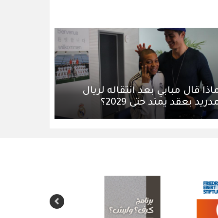
اذا قال مبابي بعد انتقاله لريال
دريد بعقد يمتد حتى 2029؟