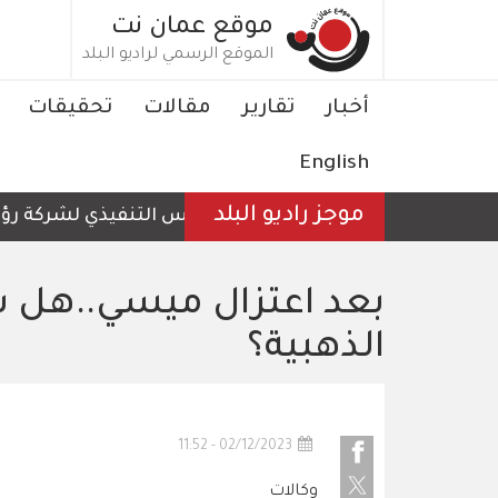
تجاوز
موقع عمان نت
إلى
الموقع الرسمي لراديو البلد
المحتوى
الرئيسي
Main
أخبار
تقارير
مقالات
تحقيقات
navigation
English
موجز راديو البلد
الرئيس التنفيذي لشركة رؤية عم
بعد اعتزال ميسي..هل س
الذهبية؟
02/12/2023 - 11:52
وكالات