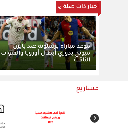
أخبار ذات صلة
موعد مباراة برشلونة ضد بايرن
ميونخ بدوري أبطال أوروبا والقنوات
الناقلة
مشاريع