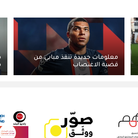
معلومات جديدة تنقذ مبابي من
م
قضية الاغتصاب
م