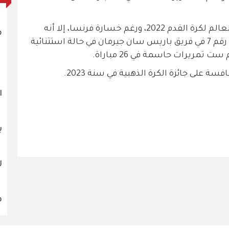
من ناحية أخرى، كان مبابي هداف كأس العالم لكرة القدم 2022، ورغم خسارة فرنسا، إلا أنه
م
سجل ثلاثية في النهائي. كما كان اللاعب رقم 7 في فريق باريس سان جيرمان في حالة استثنائية
ة على جائزة الكرة الذهبية في سنة 2023.
ا
ب
ل
ف