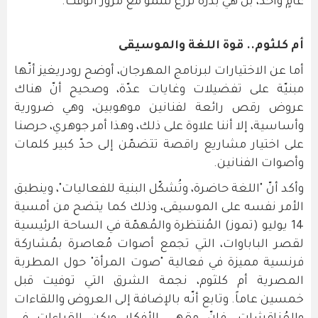
عامٍ واحد، بل هي بذرةٌ تُزرع لتنمو مع مرور الوقت.
أم كلثوم.. قوة اللغة والموسيقى
أما عن الاختيارات لبرنامج المهرجان، أوضح رودريغيز أنّها
مبنيّة على تفضيلات وغايات عدّة، وصحيح أنّ هناك
عروض رقص رائعة لفنانين موهوبين، وهي ضرورية
وأساسية، إلا أننا علاوة على ذلك، وهذا أمر جوهري، حرصنا
على اختيار مشاريع راقصة تتضمّن إلى حدّ كبير كلمات
وأصوات الفنانين.
وأكد أنّ "اللغة حاضرة، وتُشكّل البنية للفعاليات"، وينطبق
الأمر نفسه على الموسيقى، وذلك كما يتضح من أمسية
14 يوليو (تموز) المُنتظرة والمُهمّة في الساحة الرئيسية
لقصر الباباوات، التي تجمع أصوات مُعاصرة بمُشاركة
فرنسية مميزة في فعالية "صوت المرأة" حول المطربة
المصرية أم كلثوم، نجمة الشرق التي توفيت قبل
خمسين عاماً. وتابع أنّه بالإضافة إلى العروض واللقاءات