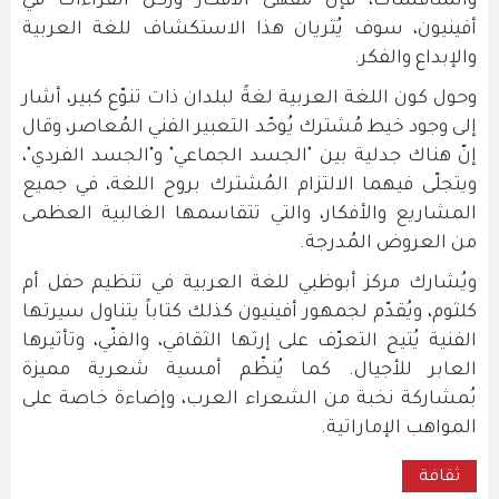
والمُناقشات، فإنّ مقهى الأفكار وركن القراءات في
أفينيون، سوف يُثريان هذا الاستكشاف للغة العربية
والإبداع والفكر.
وحول كون اللغة العربية لغةً لبلدان ذات تنوّع كبير، أشار
إلى وجود خيط مُشترك يُوحّد التعبير الفني المُعاصر، وقال
إنّ هناك جدلية بين "الجسد الجماعي" و"الجسد الفردي"،
ويتجلّى فيهما الالتزام المُشترك بروح اللغة، في جميع
المشاريع والأفكار، والتي تتقاسمها الغالبية العظمى
من العروض المُدرجة.
ويُشارك مركز أبوظبي للغة العربية في تنظيم حفل أم
كلثوم، ويُقدّم لجمهور أفينيون كذلك كتاباً يتناول سيرتها
الفنية يُتيح التعرّف على إرثها الثقافي، والفنّي، وتأثيرها
العابر للأجيال. كما يُنظّم أمسية شعرية مميزة
بُمشاركة نخبة من الشعراء العرب، وإضاءة خاصة على
المواهب الإماراتية.
ثقافة