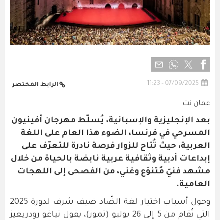
07/09/2025 - 11:23
الرابط المختصر
عمان نت
بعد الإنجليزية والإسبانية، يُسلّط مهرجان أفينيون
المسرحي في فرنسا، الضوء هذا العام على اللغة
العربية، حيث تُتاح للزوار فرصة نادرة للتعرّف على
إبداعات أدبية وثقافية عربية نابضة بالحياة من خلال
مشهد فنيّ مُتنوّع وغني، من الفصحى إلى اللهجات
العامية.
وحول أسباب اختيار لغة الضّاد ضيف شرف لدورة 2025
التي تُقام من 5 إلى 26 يوليو (تموز)، يقول تياغو رودريغيز