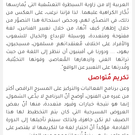
العربية إلا من زاوية السيطرة التعسّفية التي يُمارسها
تُجّار الكراهية عليهما. لذا فإننا نرغب، على العكس من
ذلك، في التصدّي لهم، ودحض استحالة هذا التصوّر من
خلال إظهار كيف أنّها، من خلال تعبير الفنانين، لغة
مفتوحة ومتعددة، ووسيلة للإبداع والخيال للشعوب
والأفراد على اختلاف مُعتقداتهم: مسلمون، مسيحيون،
يهود، ... ودورنا في أفينيون أن ننظر إلى اللغة من حيث
تراثها الغني وازدهارها المُعاصر، وقوتها التخيّلية،
وقُدرتها على التعبير عن الواقع".
تكريم مُتواصل
وعن برنامج الفعاليات والتركيز على المسرح الراقص أكثر
من غيره من الفنون، أوضح أنّ البرنامج لا يدّعي الشمول،
إنما هو نتيجة خيارات وقيود متعددة، منها أنّ بعض
العروض المسرحية التي كان يتم التخطيط لها هذا
الصيف لم تكن جاهزة، ولذلك سيتم تأجيلها إلى الدورة
القادمة. مؤكداً أنّ اختيار لغة ما لتكريمها لا يقتصر على