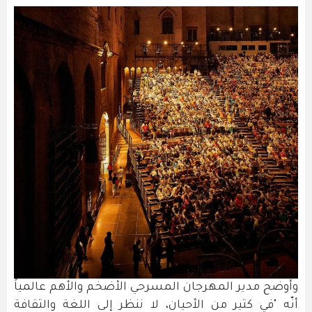
وأوضح مدير المهرجان المسرحي الأضخم والأهم عالمياً
أنّه "في كثير من الأحيان، لا ننظر إلى اللغة والثقافة