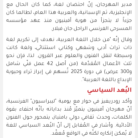
مدير المهرجان، إنّ احتضان لغة، كما كان الحال مع
الإنجليزية، ثم الإسبانية، والعربية هذا العام، لطالما كان
جزءاً لا يتجزأ من هوية أفينيون منذ عهد مؤسسه
المسرحي الفرنسي الراحل جان فيلار.
وقال إنّه "من خلال اللغة العربية، نهدف إلى تكريم لغة
ذات تراث أدبي وشفهي وكتابي استثنائي، ولغة كانت
وسيطة لنقل الفنون والعلوم عبر القرون. لذا، فإن نحو
ثلث الأعمال المُقدّمة (من أصل 42 عمل فنّي شامل
و300 عرض) في دورة 2025 تُسهم في إبراز ثراء وحيوية
الإبداع باللغة العربية".
البُعد السياسي
وأكد رودريغيز في حوار مع يومية "ليبراسيون" الفرنسية،
أنّ مهرجان أفينيون يتميّز مُنذ بداياته بأنّه احتفاء بقوة
الكلمات، وحدث ثقافي دولي بامتياز، يتمحور حول الفنون
الأدائية. وأشار في المُقابل إلى أنّ البُعد السياسي للغة
لا يُمكن إنكاره لكنّه في الواقع مُعقّد.