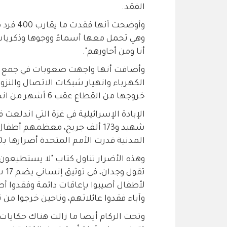
الفقد.
وأوضحت 
وهي تحمل معها أسماءً ووجوها وذكريات لا 
أنا ومن أحاورهم".
وأضافت أنها واجهت صعوبات في جمع ا
الكهرباء وانهيار شبكات الاتصال والنزوح
خروجها من القطاع عقب 6 أشهر من اندلاع الإبادة الإسرائيلية.
شهيد و173 ألف جريح، معظمهم أ
المدنية قدرت الأمم المتحدة أضرارها بـ70 مليار دولار.
تقو
لأطفال أصيبوا بإعاقات دائمة وفقدوا أ
وآباء فقدوا عائلاتهم، وناجين خرجوا من 
وتحت الركام أيضا ما زالت هناك حكايات ك