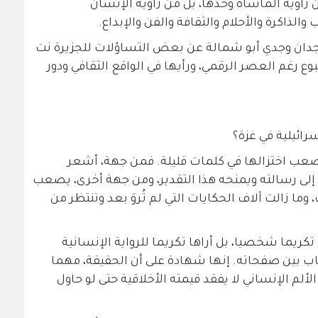
ن زاوية المأساة وحدها، بل من زاوية الإنسان
الذاكرة والأحلام والثقافة والفن والإبداع.
جدان وجدي أبو شمالة عن بعض التساؤلات للجزيرة نت
وع رغم العصر الرقمي، ورأيها في الواقع الثقافي ودور
سرائيلية في غزة؟
صعب اختزالها في كلمات قليلة. فمن جهة، أشعر
 إلى رسالته ويمنحه هذا التقدير، ومن جهة أخرى، يصعب
، وما زالت آلاف الحكايات التي لم تُروَ بعد وتنتظر من
كريما شخصيا، بل أراها تكريما للرواية الإنسانية
اب بين صفحاته. إنها شهادة على أن الحقيقة، مهما
ألم الإنساني لا يفقد قيمته الأخلاقية حتى لو حاول