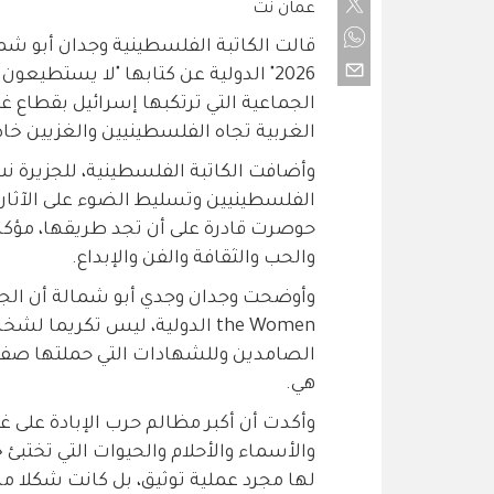
عمان نت
قالت الكاتبة الفلسطينية وجدان أبو شم
2026" الدولية عن كتابها "لا يستطيعون
الجماعية التي ترتكبها إسرائيل بقطاع غ
الغربية تجاه الفلسطينيين والغزيين خا
وأضافت الكاتبة الفلسطينية، للجزيرة نت،
الفلسطينيين وتسليط الضوء على الآثار ا
حوصرت قادرة على أن تجد طريقها، مؤكد
والحب والثقافة والفن والإبداع.
the Women الدولية، ليس تكري
الصامدين وللشهادات التي حملتها صفحات
هي.
وأكدت أن أكبر مظالم حرب الإبادة على غزة
والأسماء والأحلام والحيوات التي تختبئ خ
لها مجرد عملية توثيق، بل كانت شكلا من