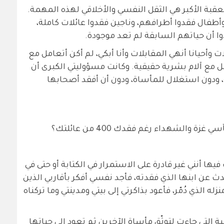
عقبة الأكبر هي الثقل النفسي والأخلاقي لهذه المهمة.
طفال فقدوا أطرافهم، وناجين فقدوا عائلات كاملة،
 أن حياتهم السابقة لم تعد موجودة.
ت وأحيانا أنهي المقابلات وأنا أبكي، لم أكن أتعامل مع
ع آلام بشرية حقيقية. وكانت مسؤوليتي الكبرى أن
، ودون استغلال للمأساة، ودون أن أفقد أصحابها
والشهداء رغم فقدك 400 من عائلتك؟
 أنني غير قادرة على الاستمرار في الكتابة أو حتى في
حدث عن ابنها الذي فقدته، فأجد نفسي أفكر بأقاربي الذين
الذي دُمّر، فأعود بذاكرتي إلى بيتي ومدينتي وما تركناه
 التي جاءت لتوثّق مأساة الآخرين ثم تعود إلى حياتها