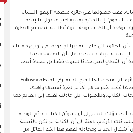
الة، عقب حصولها على جائزة منظمة "اتبعوا النساء
ف
 قتل النجوم"، إن الجائزة بمثابة اعتراف دولي بالإبادة
ل
زة، مؤكدة أن الكتاب يوجه دعوة أخلاقية لتصحيح النظرة
صة.
ا
 أن الجائزة التي جاءت تقديرا لجهودها في توثيق معاناة
لإنسانية للإبادة، شهادة على أن الحقيقة مهما
ة أن القطاع ليس مكانا للموت فقط بل للحياة أيضا
ف
وأوضحت وجدان وجدي أبو شمالة أن الجائزة التي منحها لها الفرع الدانماركي لمنظمة Follow
ال
ما لشخصها فقط بقدر ما هو تكريم لغزة نفسها وأهلها
 الكتاب، وللأصوات التي حاولت نقلها إلى العالم كما
أ
 أنها حوّلت البشر إلى أرقام، وأن الكتاب يقدّم الوجوه
لف تلك الأرقام، لافتة إلى أن الكتابة لم تكن بالنسبة
ل
 أشكال الحداد، ومحاولة لفهم هذا الكم الهائل من
ج