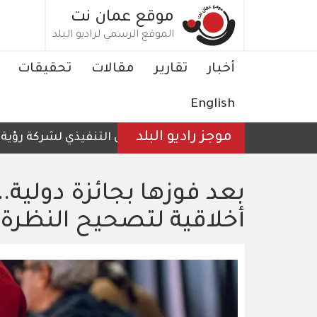
تجاوز
موقع عمان نت
إلى
الموقع الرسمي لراديو البلد
المحتوى
الرئيسي
Main
أخبار
تقارير
مقالات
تحقيقات
navigation
English
موجز راديو البلد
الرئيس التنفيذي لشركة رؤية عمّان لل
بعد فوزها بجائزة دولية..
أخلاقية لتصحيح النظرة 