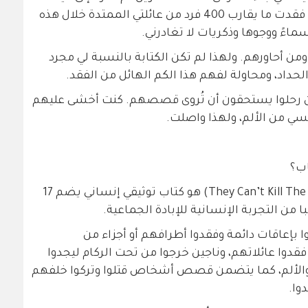
الطبيعية، كنت أعيش المأساة نفسها. فقدت ما يقارب 400 فرد من عائلتي الممتدة خلال هذه
اءً ووجوها وذكريات لا تغادرني.
ا ومن أحاورهم. ولهذا لم تكن الكتابة بالنسبة لي مجرد
لحداد، ومحاولة لفهم هذا الكم الهائل من الفقد.
ن رحلوا يستحقون أن تُروى قصصهم. كنت أخشى عليهم
سي من الألم، ولهذا واصلت.
اب؟
كتاب "لا يستطيعون قتل النجوم" (They Can’t Kill The Stars) هو كتاب توثيقي إنساني يضم 17
 من التجربة الإنسانية للإبادة الجماعية.
بإعاقات دائمة وفقدوا أطرافهم أو أجزاء من
قدوا عائلاتهم، وناجين خرجوا من تحت الركام ليجدوا
 والألم، كما يتضمن قصص أشخاص قتلوا وتركوا خلفهم
وا.