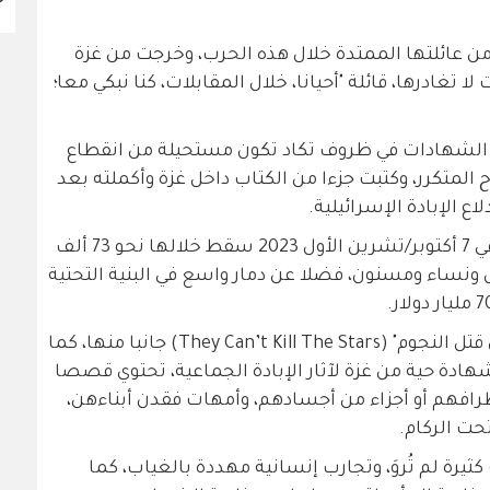
أنها فقدت ما يقارب 400 فرد من عائلتها الممتدة خلال هذه الحرب، وخرجت من غزة
تغادرها، قائلة "أحيانا، خلال المقابلات، كنا نبكي معا؛
لشهادات في ظروف تكاد تكون مستحيلة من انقطاع
 المتكرر، وكتبت جزءا من الكتاب داخل غزة وأكملته بعد
الإبادة الإسرائيلية في غزة التي اندلعت في 7 أكتوبر/تشرين الأول 2023 سقط خلالها نحو 73 ألف
طفال ونساء ومسنون، فضلا عن دمار واسع في البنية التحتية
وهذه الأضرار تناول كتاب "لا يستطيعون قتل النجوم" (They Can’t Kill The Stars) جانبا منها، كما
ل وجدان، في توثيق إنساني يضم 17 شهادة حية من غزة لآثار الإبادة الجماعية، تحتوي قصصا
طرافهم أو أجزاء من أجسادهم، وأمهات فقدن أبناءهن،
تحت الركام.
ثيرة لم تُروَ، وتجارب إنسانية مهددة بالغياب، كما