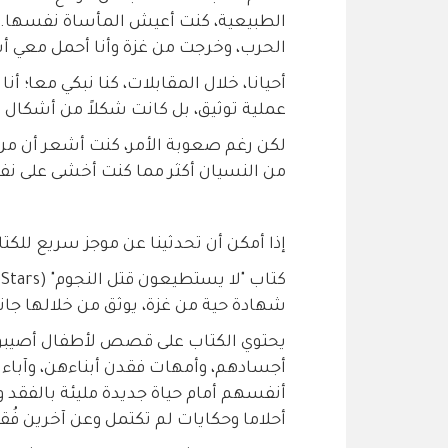
الحرب، وخرجت من غزة وأنا أحمل معي أسم
أحيانا، خلال المقابلات، كنا نبكي معا؛ أن
عملية توثيق، بل كانت شكلاً من أشكال ا
لكن رغم صعوبة الأمر، كنت أشعر أن م
من النسيان أكثر مما كنت أخشى على نف
إذا أمكن أن تحدثينا عن موجز سريع للكت
شهادة حية من غزة، يوثق من خلالها جانبا
يحتوي الكتاب على قصص لأطفال أصيبوا 
أجسادهم، وأمهات فقدن أبناءهن، وآباء ف
أنفسهم أمام حياة جديدة مليئة بالفقد
أحلاما وحكايات لم تكتمل وعن آخرين فُقد