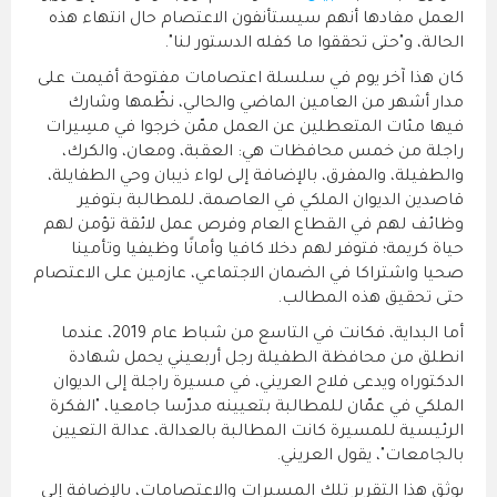
العمل مفادها أنهم سيستأنفون الاعتصام حال انتهاء هذه
الحالة، و"حتى تحققوا ما كفله الدستور لنا".
كان هذا آخر يوم في سلسلة اعتصامات مفتوحة أقيمت على
مدار أشهر من العامين الماضي والحالي، نظّمها وشارك
فيها مئات المتعطلين عن العمل ممّن خرجوا في مسِيرات
راجلة من خمس محافظات هي: العقبة، ومعان، والكرك،
والطفيلة، والمفرق، بالإضافة إلى لواء ذيبان وحي الطفايلة،
قاصدين الديوان الملكي في العاصمة، للمطالبة بتوفير
وظائف لهم في القطاع العام وفرص عمل لائقة تؤمن لهم
حياة كريمة؛ فتوفر لهم دخلا كافيا وأمانًا وظيفيا وتأمينا
صحيا واشتراكا في الضمان الاجتماعي، عازمين على الاعتصام
حتى تحقيق هذه المطالب.
أما البداية، فكانت في التاسع من شباط عام 2019، عندما
انطلق من محافظة الطفيلة رجل أربعيني يحمل شهادة
الدكتوراه ويدعى فلاح العريني، في مسيرة راجلة إلى الديوان
الملكي في عمّان للمطالبة بتعيينه مدرّسا جامعيا، "الفكرة
الرئيسية للمسيرة كانت المطالبة بالعدالة، عدالة التعيين
بالجامعات"، يقول العريني.
يوثق هذا التقرير تلك المسيرات والاعتصامات، بالإضافة إلى