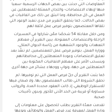
المفاوضات التي حدثت بين بعض الجهات الرسمية -سعيا
منها لإنهاء الاعتصامات- واللجان الممثلة للمتعطلين عن
العمل في كل محافظة، وما انبثق عن ذلك من اتفاقيات في
بعض الحالات، كما يتحقق التقرير من مدى تنفيذ الوعود التي
تلقاها المعتصمون بتوفير فرص عمل لائقة لهم.
ومن خلال مقابلة 54 شخصًا ممّن شاركوا في المسيرات
الراجلة والاعتصامات المفتوحة، يبين التقرير أن معظم
التعهدات والوعود الشفهية من رئاسة الديوان الملكي،
ووزارة العمل، بتوفير فرص عمل للمعتصمين، لم تنفّذ بعد
تعليق الاعتصامات وعودة المتعطلين إلى محافظاتهم.
وينسحب الأمر على معظم الاتفاقيات المكتوبة بين
المتعطلين من جهة، ونوابٍ ووجهاء عشائر من جهة أخرى.
كما يثبت التقرير أن جلّ فرص العمل التي تم توفيرها، لم
تحقق الشروط التي طالب المعتصمون بها، ولا ضمان فيها
للاستقرار الوظيفي، إذ كانت العقود محددة المدة، والرواتب
مساوية أو قريبة من الحد الأدنى للأجور، وبدون تأمينات
صحية.
تقدمت معدّة التقرير بطلب للحصول على معلومات إلى
وزارة العمل لمعرفة عدد فرص العمل والوظائف ونوعها