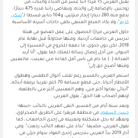
يعيل العريني 15 فردا؛ اثنا عشر من الأبناء والبنات من
زوجتين، بالإضافة إلى والدته، ويتقاضى راتبا قدره 475 دينارًا،
يدفع منه 280 دينارا إيجار منزلين، و104 دنانير قسطا لـ"
سكن
كريم
"، ولا يكاد المبلغ المتبقي يكفي حاجات أسرته الأساسية.
حاول العريني مرارًا الحصول على عمل كعضوٍ في هيئة
تدريس في جامعات أردنية، ومنها محاولةٌ قبل نهاية عام
2018، لكن دون جدوى، ما دفعه للخروج في المسيرة إلى
الديوان، من أجل إيصال رسالة للملك كما يقول، "أنا أريد
العدالة (..) ما دام في ناس أقل كفاءة مني تعينت، فالتعيين
وقتها أصبح حق إلي".
استمر العريني بالمسير رغم تقلب أحوال الطقس وهطول
الأمطار أحيانا، حتى قطع مسافة 70 كلم تقريبا برفقة أبنائه،
"أبنائي بعانوا أكثر مني، وهم المعنيين أكثر مني بالطلعة،
لإنهم أصحاب هذا الحق"، يقول العريني.
وبعد ستة أيام من المسير، التقى العريني بالنائب -حينها-
حسن السعود
في منطقة فريفرا على الطريق الصحراوي،
وتعهّد له بحل مشكلته وتعيينه في إحدى الجامعات، كما
يقول العريني، مضيفا: "بناء على تعهد النائب رجعت". وفي
آذار 2019 بدأ العريني بتدريس إحدى المواد بدوام جزئي في