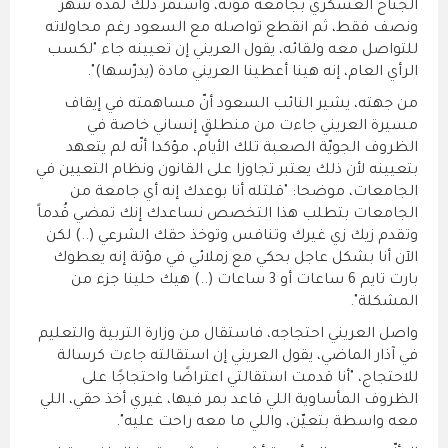
الجناح العسكري بجامعة مؤتة، واستمر ذلك لمدة شهر
ونصف فقط، ثم انقطع تواصله مع السعود رغم محاولاته
للتواصل معه ولقائه، يقول العريني إن تعيينه جاء "لكسب
الرأي العام، إنه هينا أعطينا العريني مادة (يدرّسها)".
من جهته، يشير النائب السعود أنّ مساهمته في إيقاف
مسيرة العريني جاءت من منطلقٍ إنساني خاصة في
الظروف الجويّة الصعبة تلك الأيام، مؤكدا أنّه لم يتعهد
بتعيينه لأن ذلك يعتبر تجاوزا على القانون ونظام التعيين في
الجامعات، موضحا: "قلتله أنا بوعدك إنه أي جامعة من
الجامعات بتطلب هذا التخصص نساعدك إنك تمضي قُدماً
وتقدم زيك زي غيرك وتنافس وتوخذ حقك الشرعي (..) لكن
الآن أنا بشكل عاجل بحكي مع زملائي في مؤتة إنه يعطوك
بارت تايم 6 ساعات أو 3 ساعات (..) هيك حلينا جزء من
المشكلة".
واصل العريني احتجاجه، فاستقال من وزارة التربية والتعليم
في آذار الماضي، يقول العريني إن استقالته جاءت كرسالة
للاحتجاج، "أنا قدمت استقالتي اعتراضًا واحتجاجًا على
الظروف المأساوية اللي قاعد بمر فيها، غيري أخذ حقي، اللي
معه واسطة بتعيّن، واللي ما معه راحت عليه".