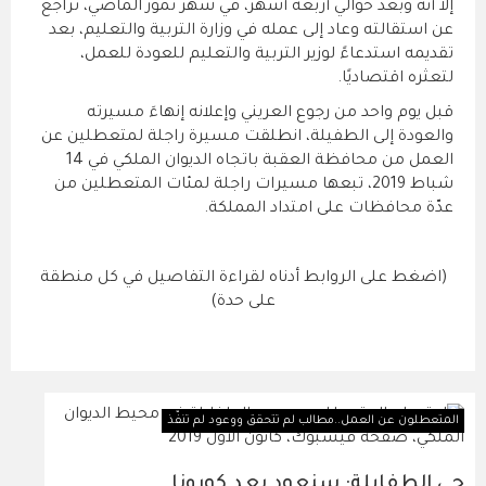
إلا أنّه وبعد حوالي أربعة أشهر، في شهر تموز الماضي، تراجع
عن استقالته وعاد إلى عمله في وزارة التربية والتعليم، بعد
تقديمه استدعاءً لوزير التربية والتعليم للعودة للعمل،
لتعثره اقتصاديًا.
قبل يوم واحد من رجوع العريني وإعلانه إنهاءَ مسيرته
والعودة إلى الطفيلة، انطلقت مسيرة راجلة لمتعطلين عن
العمل من محافظة العقبة باتجاه الديوان الملكي في 14
شباط 2019، تبعها مسيرات راجلة لمئات المتعطلين من
عدّة محافظات على امتداد المملكة.
(اضغط على الروابط أدناه لقراءة التفاصيل في كل منطقة
على حدة)
المتعطلون عن العمل..مطالب لم تتحقق ووعود لم تنفّذ
حي الطفايلة: سنعود بعد كورونا